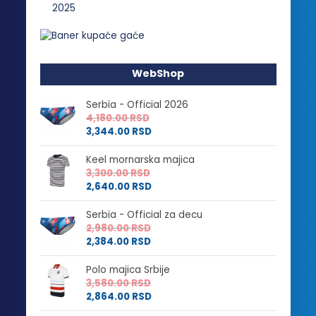
WebShop
Serbia - Official 2026
4,180.00
RSD
3,344.00
RSD
Keel mornarska majica
3,300.00
RSD
2,640.00
RSD
Serbia - Official za decu
2,980.00
RSD
2,384.00
RSD
Polo majica Srbije
3,580.00
RSD
2,864.00
RSD