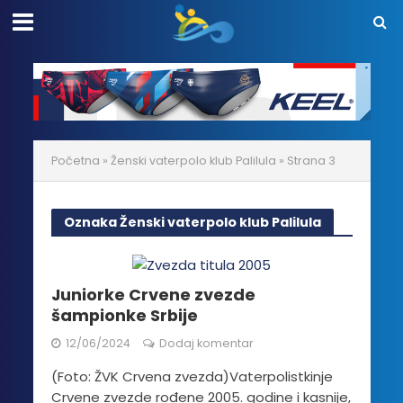
Početna
»
Ženski vaterpolo klub Palilula
»
Strana 3
Oznaka Ženski vaterpolo klub Palilula
Juniorke Crvene zvezde
šampionke Srbije
12/06/2024
Dodaj komentar
(Foto: ŽVK Crvena zvezda)Vaterpolistkinje
Crvene zvezde rođene 2005. godine i kasnije,