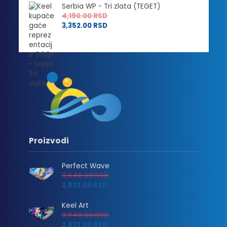
Serbia WP - Tri zlata (TEGET)
4,190.00
RSD
3,352.00
RSD
Proizvodi
Perfect Wave
3,540.00
RSD
2,832.00
RSD
Keel Art
3,540.00
RSD
2,832.00
RSD