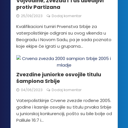
Vojvodine, Zvezda i Taš ubedljivi
protiv Partizana
25/09/2023
Dodaj komentar
Kvalifikacioni turniri Prvenstva Srbije za
vaterpolistkinje odigrani su ovog vikenda u
Beogradu i Novom Sadu, pa je sada poznato
koje ekipe će igrati u grupama...
Zvezdine juniorke osvojile titulu
šampiona Srbije
04/06/2023
Dodaj komentar
Vaterpolistkinje Crvene zvezde rođene 2005.
godine i kasnije osvojile su titulu prvaka Srbije
u juniorskoj konkurenciji, pošto su bile bolje od
Palilule 16:7 i...