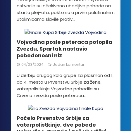
ostvarile su očekivano ubedljive pobede na
startu plej-ofa, pošto su u prvim polufinalnim
utakmicama slavile protiv...
Vojvodina posle peteraca potopila
Zvezdu, Spartak nastavio
pobedonosni niz
04/03/2024
Jedan komentar
U derbiju drugog kola grupe za plasman od 1.
do 4. mesta u Prvenstvu Srbije za žene,
vaterpolistkinje Vojvodine pobedile su
Crvenu zvezdu posle peteraca...
Počelo Prvenstvo Srbije za
vaterpolistkinje, dve pobede