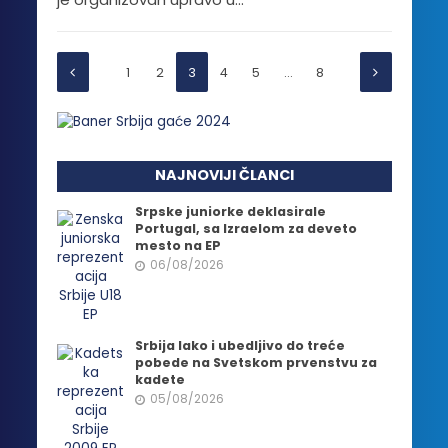
1
2
3
4
5
…
8
NAJNOVIJI ČLANCI
Srpske juniorke deklasirale
Portugal, sa Izraelom za deveto
mesto na EP
06/08/2026
Srbija lako i ubedljivo do treće
pobede na Svetskom prvenstvu za
kadete
05/08/2026