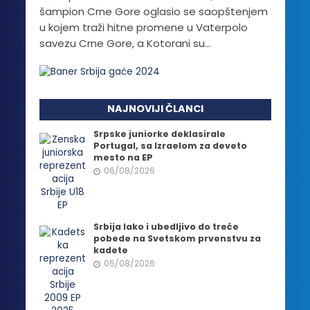
šampion Crne Gore oglasio se saopštenjem
u kojem traži hitne promene u Vaterpolo
savezu Crne Gore, a Kotorani su...
NAJNOVIJI ČLANCI
Srpske juniorke deklasirale
Portugal, sa Izraelom za deveto
mesto na EP
06/08/2026
Srbija lako i ubedljivo do treće
pobede na Svetskom prvenstvu za
kadete
05/08/2026