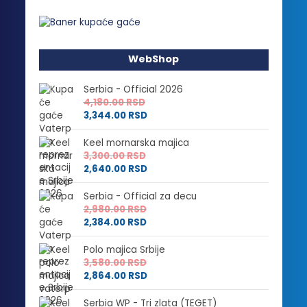
WebShop
Serbia - Official 2026
4,180.00
RSD
3,344.00
RSD
Keel mornarska majica
3,300.00
RSD
2,640.00
RSD
Serbia - Official za decu
2,980.00
RSD
2,384.00
RSD
Polo majica Srbije
3,580.00
RSD
2,864.00
RSD
Serbia WP - Tri zlata (TEGET)