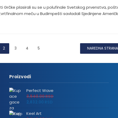
ti Grčke plasirali su se u polufinale Svetskog prvenstva, pošt
vrtfinalnom meču u Budimpešti savladali Sjedinjene Američ
2
3
4
5
NAREDNA STRANA
Proizvodi
Perfect Wave
3,540.00
RSD
2,832.00
RSD
Keel Art