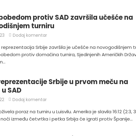
 pobedom protiv SAD završila učešće na
dišnjem turniru
23
Dodaj komentar
reprezentacija Srbije završila je učešće na novogodišnjem tu
pobedom protiv domaćina turnira, Sjedinjenih Američkih Držav
...
reprezentacije Srbije u prvom meču na
u u SAD
22
Dodaj komentar
oživela poraz na turniru u Luisvilu. Amerika je slavila 16:12 (2:3, 3
U noći između četvrtka i petka Srbija će igrati protiv Španije...