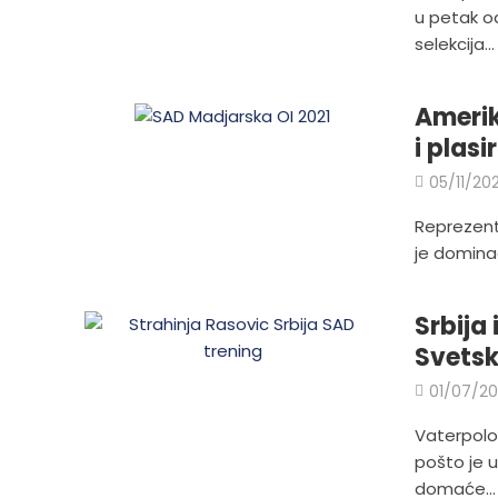
u petak od
selekcija...
Amerik
i plasi
05/11/20
Reprezenta
je dominac
Srbija
Svets
01/07/2
Vaterpolo 
pošto je 
domaće...