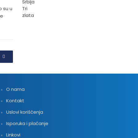
o su u
ke
O nama
Kontakt
Uslovi korišćenja
Isporuka i plaćanje
Linkovi