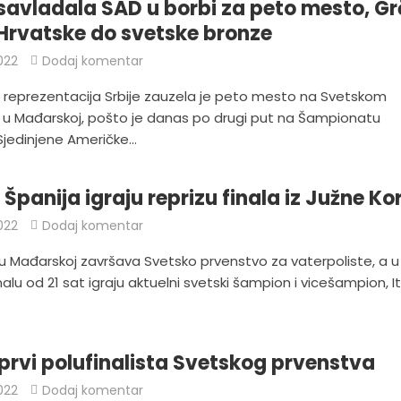
 savladala SAD u borbi za peto mesto, G
Hrvatske do svetske bronze
022
Dodaj komentar
 reprezentacija Srbije zauzela je peto mesto na Svetskom
 u Mađarskoj, pošto je danas po drugi put na Šampionatu
jedinjene Američke...
 i Španija igraju reprizu finala iz Južne Ko
022
Dodaj komentar
u Mađarskoj završava Svetsko prvenstvo za vaterpoliste, a u
nalu od 21 sat igraju aktuelni svetski šampion i vicešampion, Ita
prvi polufinalista Svetskog prvenstva
022
Dodaj komentar