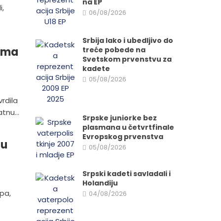
na EP
i,
06/08/2026
Srbija lako i ubedljivo do
rama
treće pobede na
Svetskom prvenstvu za
kadete
05/08/2026
vrdila
tnu...
Srpske juniorke bez
plasmana u četvrtfinale
Evropskog prvenstva
lu
05/08/2026
Srpski kadeti savladali i
Holandiju
pa,
04/08/2026
d