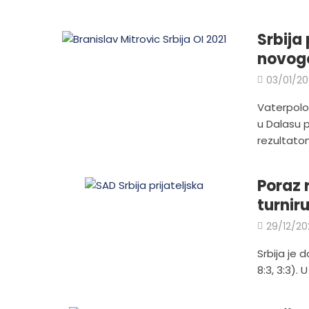
Srbija
novogo
03/01/20
Vaterpolo 
u Dalasu 
rezultatom
Poraz 
turnir
29/12/20
Srbija je d
8:3, 3:3). 