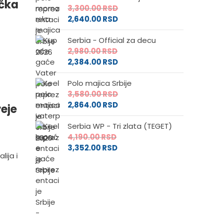
rčka
3,300.00
RSD
2,640.00
RSD
Serbia - Official za decu
2,980.00
RSD
2,384.00
RSD
Polo majica Srbije
3,580.00
RSD
2,864.00
RSD
reje
Serbia WP - Tri zlata (TEGET)
4,190.00
RSD
3,352.00
RSD
lija i