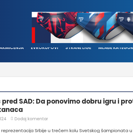
AKMIČENJA
EVROKUPOVI
STRANE LIGE
MLAĐE KATEGOR
 pred SAD: Da ponovimo dobru igru i pro
kanaca
024
Dodaj komentar
 reprezentacija Srbije u trećem kolu Svetskog šampionata u 