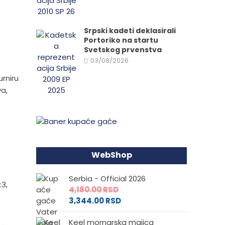
Srpski kadeti deklasirali
Portoriko na startu
Svetskog prvenstva
03/08/2026
rniru
a,
WebShop
Serbia - Official 2026
:3,
4,180.00
RSD
3,344.00
RSD
Keel mornarska majica