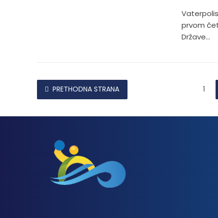
Vaterpolis
prvom čet
Države...
PRETHODNA STRANA
1