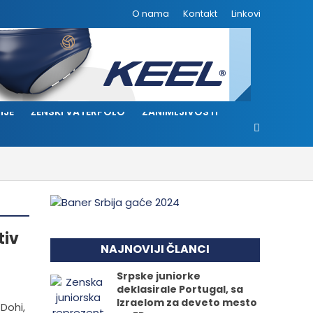
O nama
Kontakt
Linkovi
IJE
ŽENSKI VATERPOLO
ZANIMLJIVOSTI
tiv
NAJNOVIJI ČLANCI
Srpske juniorke
deklasirale Portugal, sa
Izraelom za deveto mesto
Dohi,