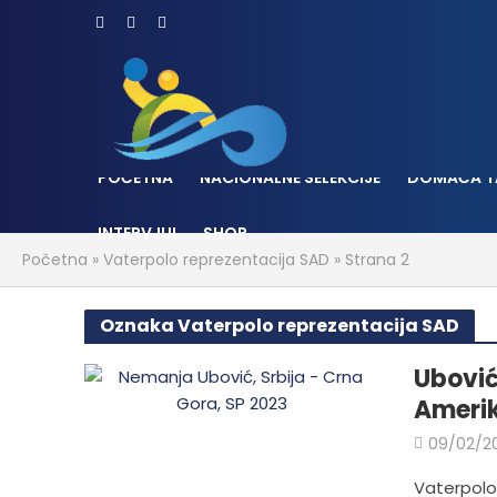
POČETNA
NACIONALNE SELEKCIJE
DOMAĆA T
INTERVJUI
SHOP
Početna
»
Vaterpolo reprezentacija SAD
»
Strana 2
Oznaka Vaterpolo reprezentacija SAD
Ubović
Ameri
09/02/2
Vaterpolo