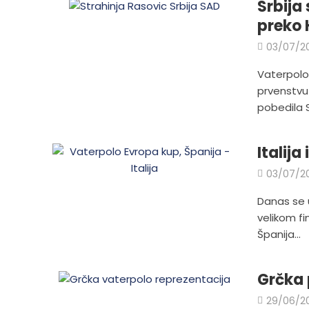
Srbija
preko 
03/07/2
Vaterpolo
prvenstvu
pobedila S
Italija
03/07/2
Danas se 
velikom fi
Španija...
Grčka 
29/06/2