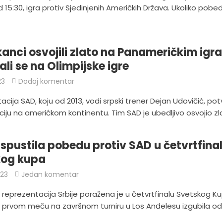
 15:30, igra protiv Sjedinjenih Američkih Država. Ukoliko pobed
anci osvojili zlato na Panameričkim ig
rali se na Olimpijske igre
23
Dodaj komentar
cija SAD, koju od 2013, vodi srpski trener Dejan Udovičić, pot
iju na amerićkom kontinentu. Tim SAD je ubedljivo osvojio zla
 ispustila pobedu protiv SAD u četvrtfina
kog kupa
023
Jedan komentar
reprezentacija Srbije poražena je u četvrtfinalu Svetskog Ku
u prvom meču na završnom turniru u Los Anđelesu izgubila o