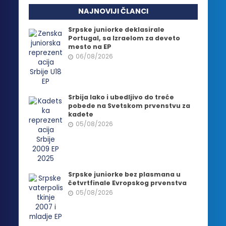
NAJNOVIJI ČLANCI
Srpske juniorke deklasirale
Portugal, sa Izraelom za deveto
mesto na EP
06/08/2026
Srbija lako i ubedljivo do treće
pobede na Svetskom prvenstvu za
kadete
05/08/2026
Srpske juniorke bez plasmana u
četvrtfinale Evropskog prvenstva
05/08/2026