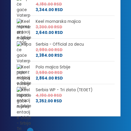
4,180.00
RSD
3,344.00
RSD
Keel mornarska majica
3,300.00
RSD
2,640.00
RSD
Serbia - Official za decu
2,980.00
RSD
2,384.00
RSD
Polo majica Srbije
3,580.00
RSD
2,864.00
RSD
Serbia WP - Tri zlata (TEGET)
4,190.00
RSD
3,352.00
RSD