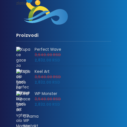
Proizvodi
Perfect Wave
3,540.00
RSD
2,832.00
RSD
Keel Art
3,540.00
RSD
2,832.00
RSD
WP Monster
3,540.00
RSD
2,832.00
RSD
O nama
Kontakt