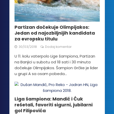
Partizan dočekuje Olimpijakos:
Jedan od najozbiljnijih kandidata
za evropsku titulu
30/03/2018
Dodaj komentar
U 11. kolu vaterpolo Lige šampiona, Partizan
na Banjici u subotu od 18 sati i 30 minuta
dočekuje Olimpijakos. Šampion Grčke je lider
u grupi A sa osam pobeda...
Liga šampiona: Mandić i Ćuk
rešetali, favoriti sigurni, jubilarni
gol Filipovića