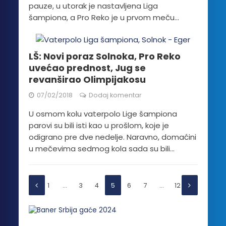
pauze, u utorak je nastavljena Liga
šampiona, a Pro Reko je u prvom meču...
LŠ: Novi poraz Solnoka, Pro Reko
uvećao prednost, Jug se
revanširao Olimpijakosu
07/02/2018
Dodaj komentar
U osmom kolu vaterpolo Lige šampiona
parovi su bili isti kao u prošlom, koje je
odigrano pre dve nedelje. Naravno, domaćini
u mečevima sedmog kola sada su bili...
1
…
3
4
5
6
7
…
12