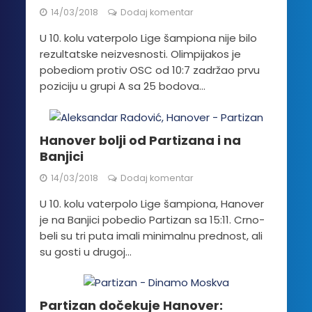
14/03/2018
Dodaj komentar
U 10. kolu vaterpolo Lige šampiona nije bilo
rezultatske neizvesnosti. Olimpijakos je
pobediom protiv OSC od 10:7 zadržao prvu
poziciju u grupi A sa 25 bodova...
Hanover bolji od Partizana i na
Banjici
14/03/2018
Dodaj komentar
U 10. kolu vaterpolo Lige šampiona, Hanover
je na Banjici pobedio Partizan sa 15:11. Crno-
beli su tri puta imali minimalnu prednost, ali
su gosti u drugoj...
Partizan dočekuje Hanover: