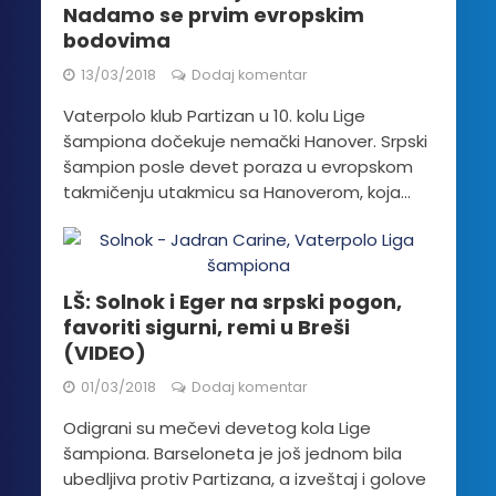
Nadamo se prvim evropskim
bodovima
13/03/2018
Dodaj komentar
Vaterpolo klub Partizan u 10. kolu Lige
šampiona dočekuje nemački Hanover. Srpski
šampion posle devet poraza u evropskom
takmičenju utakmicu sa Hanoverom, koja...
LŠ: Solnok i Eger na srpski pogon,
favoriti sigurni, remi u Breši
(VIDEO)
01/03/2018
Dodaj komentar
Odigrani su mečevi devetog kola Lige
šampiona. Barseloneta je još jednom bila
ubedljiva protiv Partizana, a izveštaj i golove