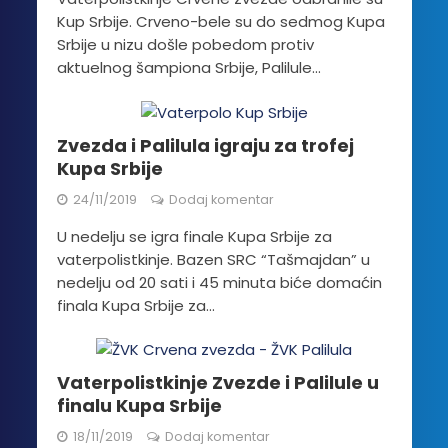
Kup Srbije. Crveno-bele su do sedmog Kupa
Srbije u nizu došle pobedom protiv
aktuelnog šampiona Srbije, Palilule...
Zvezda i Palilula igraju za trofej
Kupa Srbije
24/11/2019
Dodaj komentar
U nedelju se igra finale Kupa Srbije za
vaterpolistkinje. Bazen SRC “Tašmajdan” u
nedelju od 20 sati i 45 minuta biće domaćin
finala Kupa Srbije za...
Vaterpolistkinje Zvezde i Palilule u
finalu Kupa Srbije
18/11/2019
Dodaj komentar