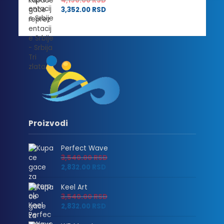
4,190.00
RSD
3,352.00
RSD
Proizvodi
Perfect Wave
3,540.00
RSD
2,832.00
RSD
Keel Art
3,540.00
RSD
2,832.00
RSD