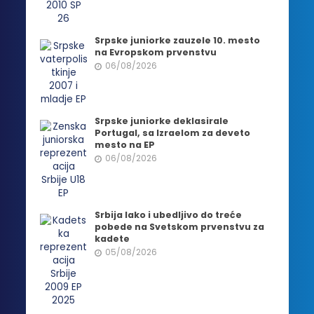
Srpske juniorke zauzele 10. mesto
na Evropskom prvenstvu
06/08/2026
Srpske juniorke deklasirale
Portugal, sa Izraelom za deveto
mesto na EP
06/08/2026
Srbija lako i ubedljivo do treće
pobede na Svetskom prvenstvu za
kadete
05/08/2026