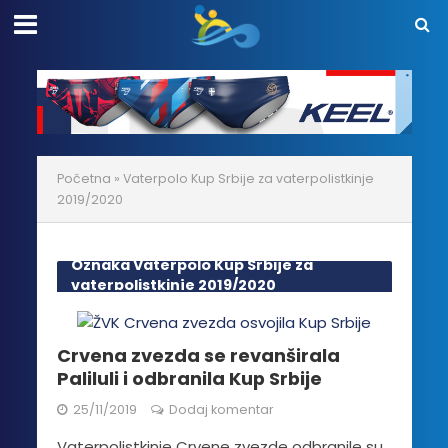
Početna
»
Vaterpolo Kup Srbije za vaterpolistkinje
2019/2020
Oznaka Vaterpolo Kup Srbije za
vaterpolistkinje 2019/2020
Crvena zvezda se revanširala
Paliluli i odbranila Kup Srbije
25/11/2019
Dodaj komentar
Vaterpolistkinje Crvene zvezde odbranile su