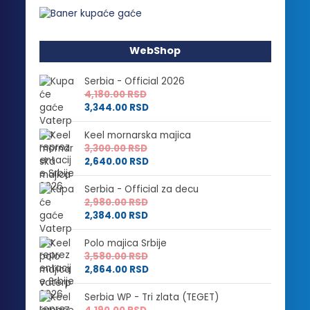
WebShop
Serbia - Official 2026
4,180.00
RSD
3,344.00
RSD
Keel mornarska majica
3,300.00
RSD
2,640.00
RSD
Serbia - Official za decu
2,980.00
RSD
2,384.00
RSD
Polo majica Srbije
3,580.00
RSD
2,864.00
RSD
Serbia WP - Tri zlata (TEGET)