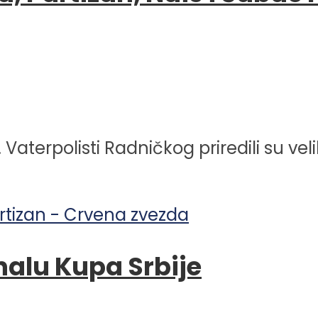
e. Vaterpolisti Radničkog priredili su v
inalu Kupa Srbije