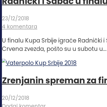
Radnički i Šabac u final
23/12/2018
4 komentara
U finalu Kupa Srbije igraće Radnički i Š
Crvena zvezda, pošto su u subotu u...
Zrenjanin spreman za fin
20/12/2018
Dodaj komentar