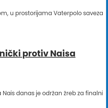
odom, u prostorijama Vaterpolo saveza
nički protiv Naisa
 Nais danas je održan žreb za finalni