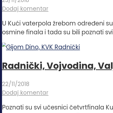
23/11/2018
Dodaj komentar
U Kući vaterpola žrebom određeni su 
osmine finala i tada su bili poznati svi.
Radnički, Vojvodina, Valj
22/11/2018
Dodaj komentar
Poznati su svi učesnici četvrtfinala Ku