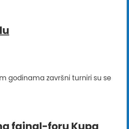
du
im godinama završni turniri su se
na fajnal-foru Kupa