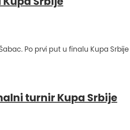
u Kupa Srbije
abac. Po prvi put u finalu Kupa Srbije ne
alni turnir Kupa Srbije