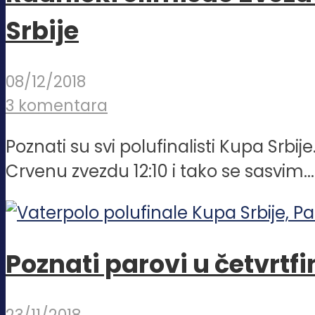
Srbije
08/12/2018
3 komentara
Poznati su svi polufinalisti Kupa Srbij
Crvenu zvezdu 12:10 i tako se sasvim...
Poznati parovi u četvrtf