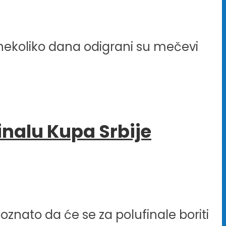
 nekoliko dana odigrani su mečevi
finalu Kupa Srbije
poznato da će se za polufinale boriti