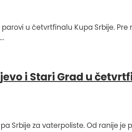
parovi u četvrtfinalu Kupa Srbije. Pre
..
evo i Stari Grad u četvrt
pa Srbije za vaterpoliste. Od ranije je 