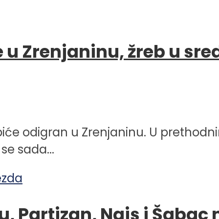
e u Zrenjaninu, žreb u sre
 biće odigran u Zrenjaninu. U prethodn
 se sada...
, Partizan, Nais i Šabac 