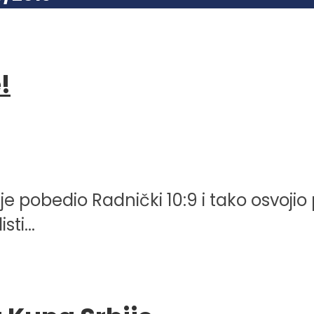
!
 pobedio Radnički 10:9 i tako osvojio pr
ti...