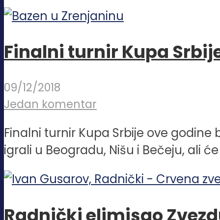
Finalni turnir Kupa Srbij
09/12/2018
Jedan komentar
Finalni turnir Kupa Srbije ove godine
igrali u Beogradu, Nišu i Bečeju, ali će
Radnički elimisao Zvezdu