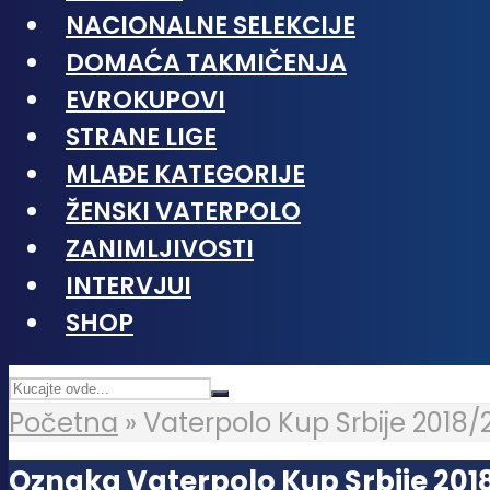
NACIONALNE SELEKCIJE
DOMAĆA TAKMIČENJA
EVROKUPOVI
STRANE LIGE
MLAĐE KATEGORIJE
ŽENSKI VATERPOLO
ZANIMLJIVOSTI
INTERVJUI
SHOP
Početna
»
Vaterpolo Kup Srbije 2018/
Oznaka Vaterpolo Kup Srbije 201