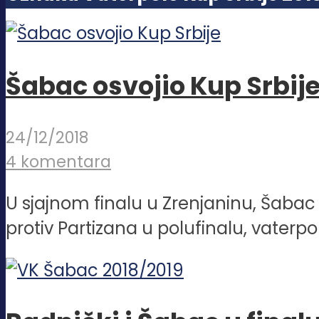
Šabac osvojio Kup Srbije
24/12/2018
4 komentara
U sjajnom finalu u Zrenjaninu, Šabac je
protiv Partizana u polufinalu, vaterpolis