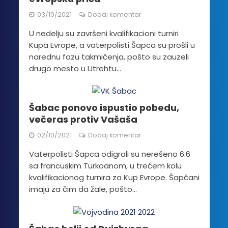
03/10/2021
Dodaj komentar
U nedelju su završeni kvalifikacioni turniri
Kupa Evrope, a vaterpolisti Šapca su prošli u
narednu fazu takmičenja, pošto su zauzeli
drugo mesto u Utrehtu...
Šabac ponovo ispustio pobedu,
večeras protiv Vašaša
02/10/2021
Dodaj komentar
Vaterpolisti Šapca odigrali su nerešeno 6:6
sa francuskim Turkoanom, u trećem kolu
kvalifikacionog turnira za Kup Evrope. Šapčani
imaju za čim da žale, pošto...