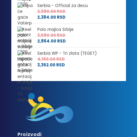
Serbia - Official za decu
2,980.00
RSD
2,384.00
RSD
Polo majica Srbije
3,580.00
RSD
2,864.00
RSD
Serbia WP - Tri zlata (TEGET)
4,190.00
RSD
3,352.00
RSD
Proizvodi