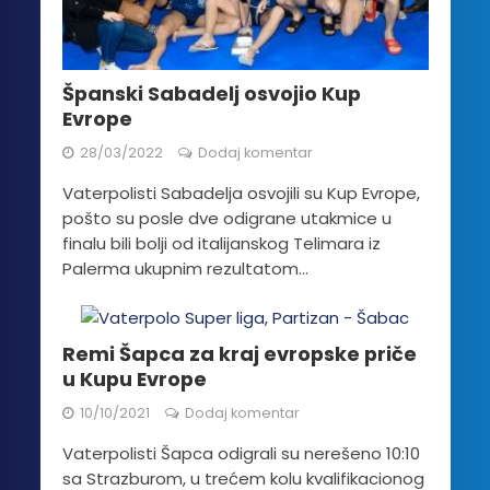
Španski Sabadelj osvojio Kup
Evrope
28/03/2022
Dodaj komentar
Vaterpolisti Sabadelja osvojili su Kup Evrope,
pošto su posle dve odigrane utakmice u
finalu bili bolji od italijanskog Telimara iz
Palerma ukupnim rezultatom...
Remi Šapca za kraj evropske priče
u Kupu Evrope
10/10/2021
Dodaj komentar
Vaterpolisti Šapca odigrali su nerešeno 10:10
sa Strazburom, u trećem kolu kvalifikacionog