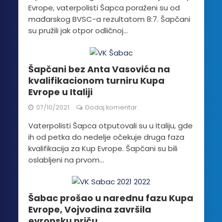
Evrope, vaterpolisti Šapca poraženi su od
mađarskog BVSC-a rezultatom 8:7. Šapčani
su pružili jak otpor odličnoj...
Šapčani bez Anta Vasovića na
kvalifikacionom turniru Kupa
Evrope u Italiji
07/10/2021
Dodaj komentar
Vaterpolisti Šapca otputovali su u Italiju, gde
ih od petka do nedelje očekuje druga faza
kvalifikacija za Kup Evrope. Šapčani su bili
oslabljeni na prvom...
Šabac prošao u narednu fazu Kupa
Evrope, Vojvodina završila
evropsku priču