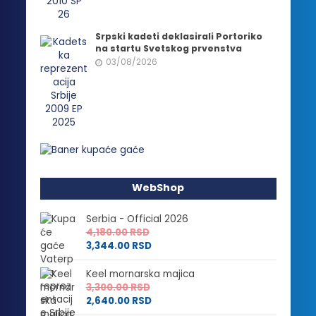
Srpski kadeti deklasirali Portoriko
na startu Svetskog prvenstva
03/08/2026
WebShop
Serbia - Official 2026
4,180.00
RSD
3,344.00
RSD
Keel mornarska majica
3,300.00
RSD
2,640.00
RSD