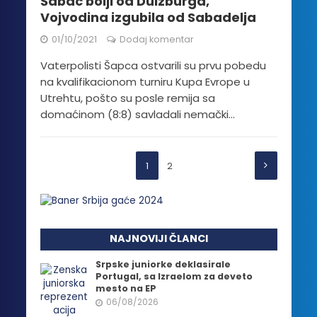
Šabac bolji od Duizburga,
Vojvodina izgubila od Sabadelja
01/10/2021
Dodaj komentar
Vaterpolisti Šapca ostvarili su prvu pobedu
na kvalifikacionom turniru Kupa Evrope u
Utrehtu, pošto su posle remija sa
domaćinom (8:8) savladali nemački...
1
2
NAJNOVIJI ČLANCI
Srpske juniorke deklasirale
Portugal, sa Izraelom za deveto
mesto na EP
06/08/2026