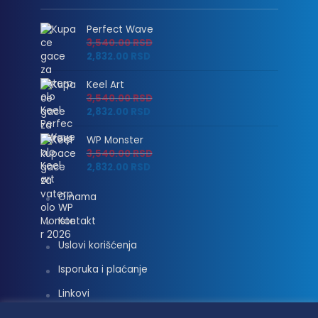
Perfect Wave
3,540.00
RSD
2,832.00
RSD
Keel Art
3,540.00
RSD
2,832.00
RSD
WP Monster
3,540.00
RSD
2,832.00
RSD
O nama
Kontakt
Uslovi korišćenja
Isporuka i plaćanje
Linkovi
Moj nalog