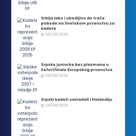
Srbija lako i ubedljivo do treće
pobede na Svetskom prvenstvu za
kadete
05/08/2026
Srpske juniorke bez plasmana u
četvrtfinale Evropskog prvenstva
05/08/2026
Srpski kadeti savladali i Holandiju
04/08/2026