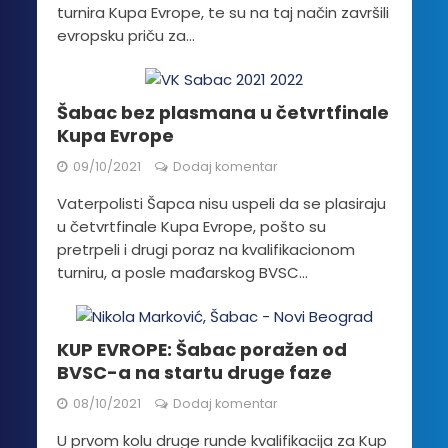
turnira Kupa Evrope, te su na taj način završili
evropsku priču za...
Šabac bez plasmana u četvrtfinale
Kupa Evrope
09/10/2021
Dodaj komentar
Vaterpolisti Šapca nisu uspeli da se plasiraju
u četvrtfinale Kupa Evrope, pošto su
pretrpeli i drugi poraz na kvalifikacionom
turniru, a posle mađarskog BVSC...
KUP EVROPE: Šabac poražen od
BVSC-a na startu druge faze
08/10/2021
Dodaj komentar
U prvom kolu druge runde kvalifikacija za Kup