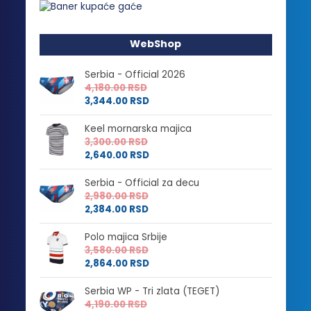
WebShop
Serbia - Official 2026
4,180.00
RSD
3,344.00
RSD
Keel mornarska majica
3,300.00
RSD
2,640.00
RSD
Serbia - Official za decu
2,980.00
RSD
2,384.00
RSD
Polo majica Srbije
3,580.00
RSD
2,864.00
RSD
Serbia WP - Tri zlata (TEGET)
4,190.00
RSD