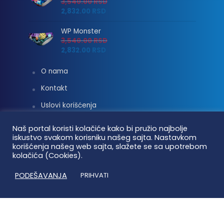
3,540.00
RSD
2,832.00
RSD
WP Monster
3,540.00
RSD
2,832.00
RSD
O nama
Kontakt
Uslovi korišćenja
Isporuka i plaćanje
Naš portal koristi kolačiće kako bi pružio najbolje
iskustvo svakom korisniku našeg sajta. Nastavkom
Linkovi
korišćenja našeg web sajta, slažete se sa upotrebom
kolačića (Cookies).
Moj nalog
PODEŠAVANJA
PRIHVATI
Vaterpolo vesti © 2026. Sva prava zadržana.