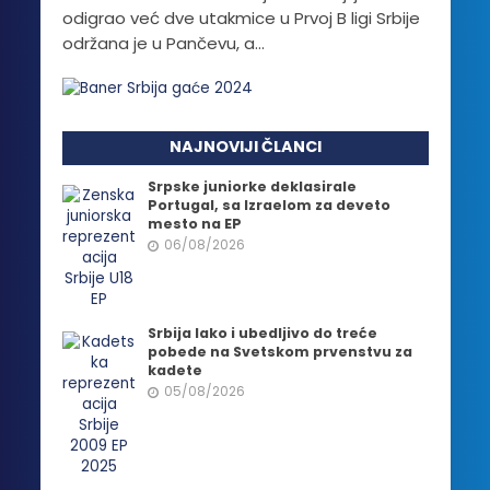
odigrao već dve utakmice u Prvoj B ligi Srbije
održana je u Pančevu, a...
NAJNOVIJI ČLANCI
Srpske juniorke deklasirale
Portugal, sa Izraelom za deveto
mesto na EP
06/08/2026
Srbija lako i ubedljivo do treće
pobede na Svetskom prvenstvu za
kadete
05/08/2026