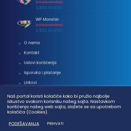
3,540.00
RSD
2,832.00
RSD
WP Monster
3,540.00
RSD
2,832.00
RSD
O nama
Kontakt
Uslovi korišćenja
Isporuka i plaćanje
Linkovi
Moj nalog
Naš portal koristi kolačiće kako bi pružio najbolje
iskustvo svakom korisniku našeg sajta. Nastavkom
korišćenja našeg web sajta, slažete se sa upotrebom
kolačića (Cookies).
Vaterpolo vesti © 2026. Sva prava zadržana.
PODEŠAVANJA
PRIHVATI