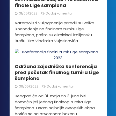
finale Lige šampiona
31/05/2023
Dodaj komentar
Vaterpolisti Vuljagmenija priredili su veliko
iznenađenje na finalnom turniru Lige
šampiona, pošto su eliminisali italijansku
Brešu. Tim Vladimira Vujasinovića...
Održana zajednička konferencija
pred početak finalnog turnira Lige
šampiona
30/05/2023
Dodaj komentar
Beograd će od 31. maja do 3. juna biti
domaćin još jednog finalnog turnira Lige
šampiona. Osam najboljih evropskih ekipa
boriće se na otvorenom bazenu...