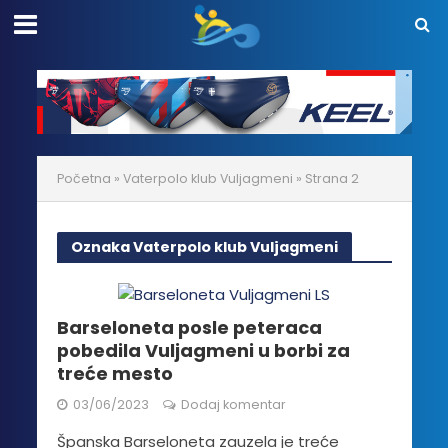
Početna
»
Vaterpolo klub Vuljagmeni
»
Strana 2
Oznaka Vaterpolo klub Vuljagmeni
Barseloneta posle peteraca
pobedila Vuljagmeni u borbi za
treće mesto
03/06/2023
Dodaj komentar
Španska Barseloneta zauzela je treće