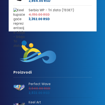
2,864.00
RSD
Serbia WP - Tri zlata (TEGET)
4,190.00
RSD
3,352.00
RSD
Proizvodi
Perfect Wave
3,540.00
RSD
2,832.00
RSD
Keel Art