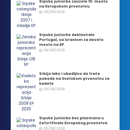
Srpske juniorke zauzele 10. mesto
na Evropskom prvenstvu
06/08/2026
Srpske juniorke deklasirale
Portugal, sa Izraelom za deveto
mesto na EP
06/08/2026
Srbija lako i ubedljivo do treće
pobede na Svetskom prvenstvu za
kadete
05/08/2026
Srpske juniorke bez plasmana u
četvrtfinale Evropskog prvenstva
05/08/2026