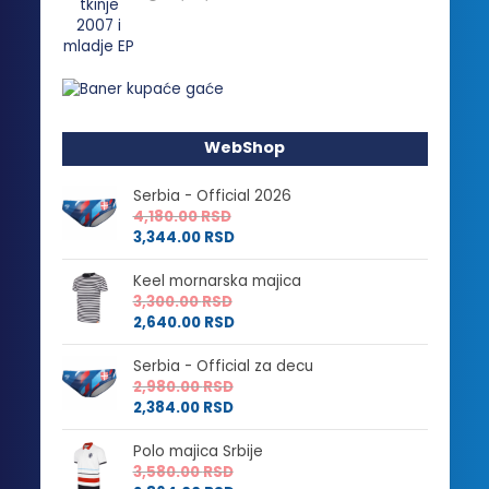
WebShop
Serbia - Official 2026
4,180.00
RSD
3,344.00
RSD
Keel mornarska majica
3,300.00
RSD
2,640.00
RSD
Serbia - Official za decu
2,980.00
RSD
2,384.00
RSD
Polo majica Srbije
3,580.00
RSD