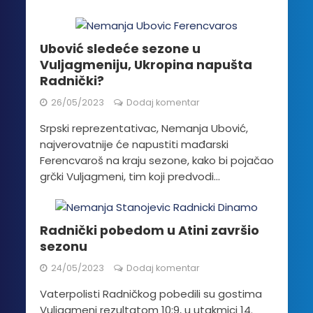
Ubović sledeće sezone u
Vuljagmeniju, Ukropina napušta
Radnički?
26/05/2023
Dodaj komentar
Srpski reprezentativac, Nemanja Ubović,
najverovatnije će napustiti mađarski
Ferencvaroš na kraju sezone, kako bi pojačao
grčki Vuljagmeni, tim koji predvodi...
Radnički pobedom u Atini završio
sezonu
24/05/2023
Dodaj komentar
Vaterpolisti Radničkog pobedili su gostima
Vuljagmeni rezultatom 10:9, u utakmici 14.