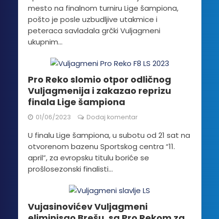
mesto na finalnom turniru Lige šampiona,
pošto je posle uzbudljive utakmice i
peteraca savladala grčki Vuljagmeni
ukupnim...
Pro Reko slomio otpor odličnog
Vuljagmenija i zakazao reprizu
finala Lige šampiona
01/06/2023
Dodaj komentar
U finalu Lige šampiona, u subotu od 21 sat na
otvorenom bazenu Sportskog centra “11.
april”, za evropsku titulu boriće se
prošlosezonski finalisti...
Vujasinovićev Vuljagmeni
eliminisao Brešu, sa Pro Rekom za