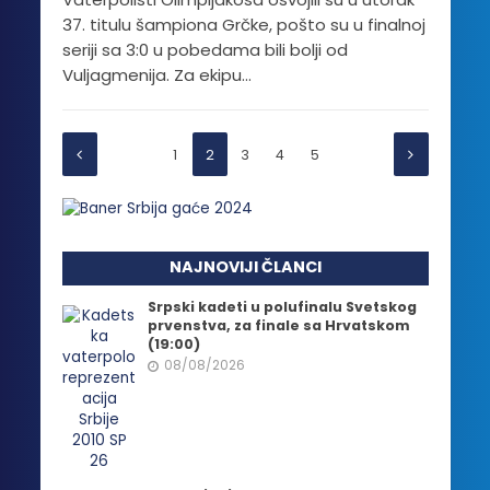
37. titulu šampiona Grčke, pošto su u finalnoj
seriji sa 3:0 u pobedama bili bolji od
Vuljagmenija. Za ekipu...
1
2
3
4
5
NAJNOVIJI ČLANCI
Srpski kadeti u polufinalu Svetskog
prvenstva, za finale sa Hrvatskom
(19:00)
08/08/2026