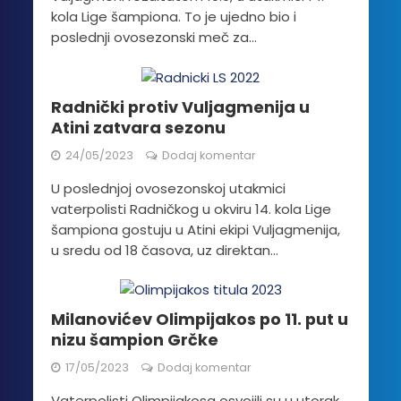
kola Lige šampiona. To je ujedno bio i
poslednji ovosezonski meč za...
Radnički protiv Vuljagmenija u
Atini zatvara sezonu
24/05/2023
Dodaj komentar
U poslednjoj ovosezonskoj utakmici
vaterpolisti Radničkog u okviru 14. kola Lige
šampiona gostuju u Atini ekipi Vuljagmenija,
u sredu od 18 časova, uz direktan...
Milanovićev Olimpijakos po 11. put u
nizu šampion Grčke
17/05/2023
Dodaj komentar
Vaterpolisti Olimpijakosa osvojili su u utorak