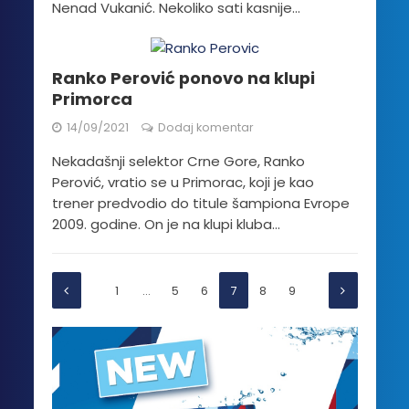
Nenad Vukanić. Nekoliko sati kasnije...
Ranko Perović ponovo na klupi
Primorca
14/09/2021
Dodaj komentar
Nekadašnji selektor Crne Gore, Ranko
Perović, vratio se u Primorac, koji je kao
trener predvodio do titule šampiona Evrope
2009. godine. On je na klupi kluba...
1
…
5
6
7
8
9