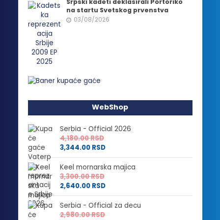
Srpski kadeti deklasirali Portoriko
na startu Svetskog prvenstva
03/08/2026
WebShop
Serbia - Official 2026
4,180.00
RSD
3,344.00
RSD
Keel mornarska majica
3,300.00
RSD
2,640.00
RSD
Serbia - Official za decu
2,980.00
RSD