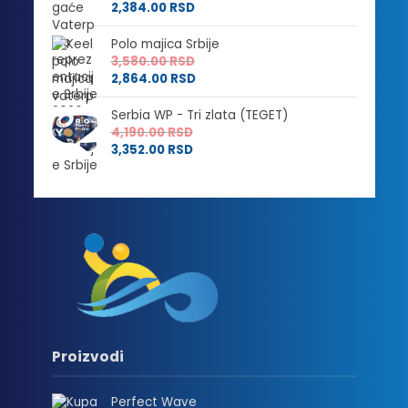
2,384.00
RSD
Polo majica Srbije
3,580.00
RSD
2,864.00
RSD
Serbia WP - Tri zlata (TEGET)
4,190.00
RSD
3,352.00
RSD
Proizvodi
Perfect Wave