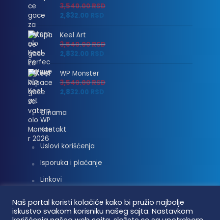
3,540.00
RSD
2,832.00
RSD
Keel Art
3,540.00
RSD
2,832.00
RSD
WP Monster
3,540.00
RSD
2,832.00
RSD
O nama
Kontakt
Uslovi korišćenja
Isporuka i plaćanje
Linkovi
Moj nalog
Naš portal koristi kolačiće kako bi pružio najbolje
iskustvo svakom korisniku našeg sajta. Nastavkom