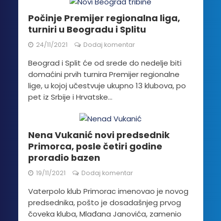
Počinje Premijer regionalna liga,
turniri u Beogradu i Splitu
24/11/2021
Dodaj komentar
Beograd i Split će od srede do nedelje biti
domaćini prvih turnira Premijer regionalne
lige, u kojoj učestvuje ukupno 13 klubova, po
pet iz Srbije i Hrvatske...
Nena Vukanić novi predsednik
Primorca, posle četiri godine
proradio bazen
19/11/2021
Dodaj komentar
Vaterpolo klub Primorac imenovao je novog
predsednika, pošto je dosadašnjeg prvog
čoveka kluba, Mlađana Janovića, zamenio