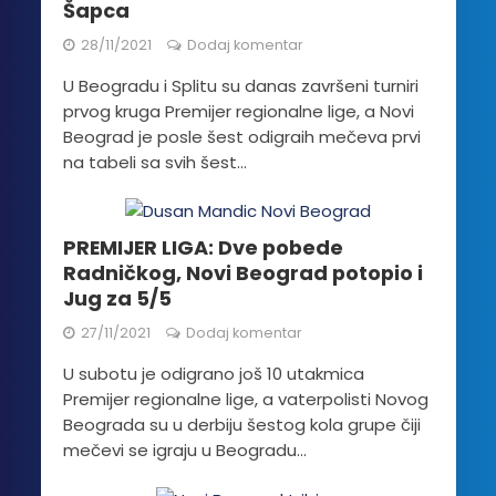
Šapca
28/11/2021
Dodaj komentar
U Beogradu i Splitu su danas završeni turniri
prvog kruga Premijer regionalne lige, a Novi
Beograd je posle šest odigraih mečeva prvi
na tabeli sa svih šest...
PREMIJER LIGA: Dve pobede
Radničkog, Novi Beograd potopio i
Jug za 5/5
27/11/2021
Dodaj komentar
U subotu je odigrano još 10 utakmica
Premijer regionalne lige, a vaterpolisti Novog
Beograda su u derbiju šestog kola grupe čiji
mečevi se igraju u Beogradu...