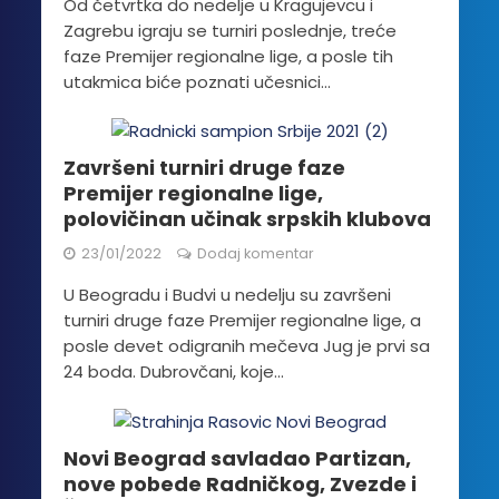
Od četvrtka do nedelje u Kragujevcu i
Zagrebu igraju se turniri poslednje, treće
faze Premijer regionalne lige, a posle tih
utakmica biće poznati učesnici...
Završeni turniri druge faze
Premijer regionalne lige,
polovičinan učinak srpskih klubova
23/01/2022
Dodaj komentar
U Beogradu i Budvi u nedelju su završeni
turniri druge faze Premijer regionalne lige, a
posle devet odigranih mečeva Jug je prvi sa
24 boda. Dubrovčani, koje...
Novi Beograd savladao Partizan,
nove pobede Radničkog, Zvezde i