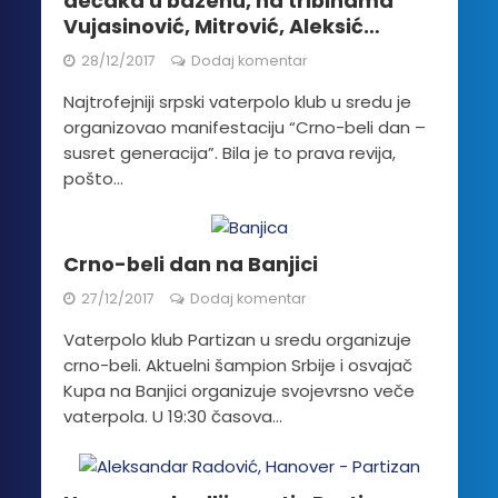
dečaka u bazenu, na tribinama
Vujasinović, Mitrović, Aleksić…
28/12/2017
Dodaj komentar
Najtrofejniji srpski vaterpolo klub u sredu je
organizovao manifestaciju “Crno-beli dan –
susret generacija”. Bila je to prava revija,
pošto...
Crno-beli dan na Banjici
27/12/2017
Dodaj komentar
Vaterpolo klub Partizan u sredu organizuje
crno-beli. Aktuelni šampion Srbije i osvajač
Kupa na Banjici organizuje svojevrsno veče
vaterpola. U 19:30 časova...