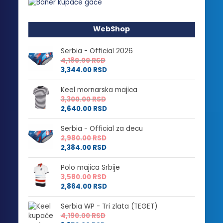
WebShop
Serbia - Official 2026
4,180.00
RSD
3,344.00
RSD
Keel mornarska majica
3,300.00
RSD
2,640.00
RSD
Serbia - Official za decu
2,980.00
RSD
2,384.00
RSD
Polo majica Srbije
3,580.00
RSD
2,864.00
RSD
Serbia WP - Tri zlata (TEGET)
4,190.00
RSD