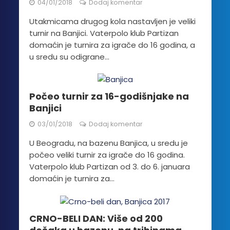
04/01/2018
Dodaj komentar
Utakmicama drugog kola nastavljen je veliki
turnir na Banjici. Vaterpolo klub Partizan
domaćin je turnira za igrače do 16 godina, a
u sredu su odigrane...
Počeo turnir za 16-godišnjake na
Banjici
03/01/2018
Dodaj komentar
U Beogradu, na bazenu Banjica, u sredu je
počeo veliki turnir za igrače do 16 godina.
Vaterpolo klub Partizan od 3. do 6. januara
domaćin je turnira za...
CRNO-BELI DAN: Više od 200