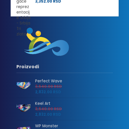
3,352.00
RSD
Proizvodi
Perfect Wave
3,540.00
RSD
2,832.00
RSD
Keel Art
3,540.00
RSD
2,832.00
RSD
WP Monster