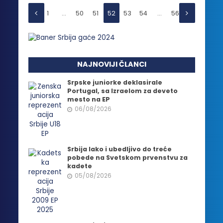
1
…
50
51
52
53
54
…
56
NAJNOVIJI ČLANCI
Srpske juniorke deklasirale
Portugal, sa Izraelom za deveto
mesto na EP
06/08/2026
Srbija lako i ubedljivo do treće
pobede na Svetskom prvenstvu za
kadete
05/08/2026