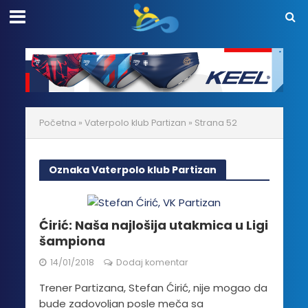
Početna
»
Vaterpolo klub Partizan
»
Strana 52
Oznaka Vaterpolo klub Partizan
Ćirić: Naša najlošija utakmica u Ligi
šampiona
14/01/2018
Dodaj komentar
Trener Partizana, Stefan Ćirić, nije mogao da
bude zadovoljan posle meča sa