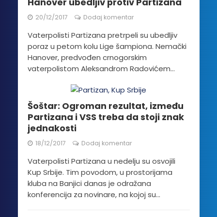
Hanover ubedljiv protiv Partizana
20/12/2017
Dodaj komentar
Vaterpolisti Partizana pretrpeli su ubedljiv
poraz u petom kolu Lige šampiona. Nemački
Hanover, predvođen crnogorskim
vaterpolistom Aleksandrom Radovićem...
Šoštar: Ogroman rezultat, između
Partizana i VSS treba da stoji znak
jednakosti
18/12/2017
Dodaj komentar
Vaterpolisti Partizana u nedelju su osvojili
Kup Srbije. Tim povodom, u prostorijama
kluba na Banjici danas je odražana
konferencija za novinare, na kojoj su...