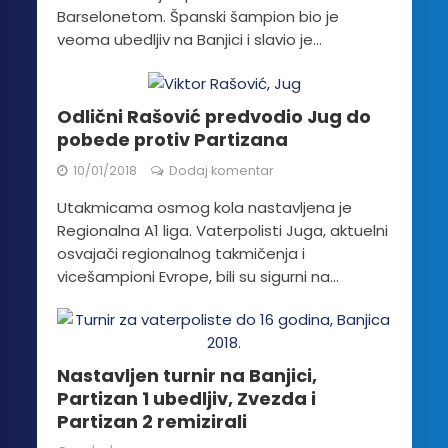
Barselonetom. Španski šampion bio je
veoma ubedljiv na Banjici i slavio je...
Odlični Rašović predvodio Jug do
pobede protiv Partizana
10/01/2018
Dodaj komentar
Utakmicama osmog kola nastavljena je
Regionalna A1 liga. Vaterpolisti Juga, aktuelni
osvajači regionalnog takmičenja i
vicešampioni Evrope, bili su sigurni na...
Nastavljen turnir na Banjici,
Partizan 1 ubedljiv, Zvezda i
Partizan 2 remizirali