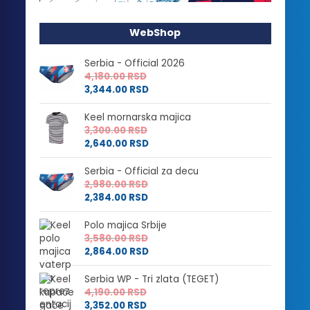
WebShop
Serbia - Official 2026
4,180.00
RSD
3,344.00
RSD
Keel mornarska majica
3,300.00
RSD
2,640.00
RSD
Serbia - Official za decu
2,980.00
RSD
2,384.00
RSD
Polo majica Srbije
3,580.00
RSD
2,864.00
RSD
Serbia WP - Tri zlata (TEGET)
4,190.00
RSD
3,352.00
RSD