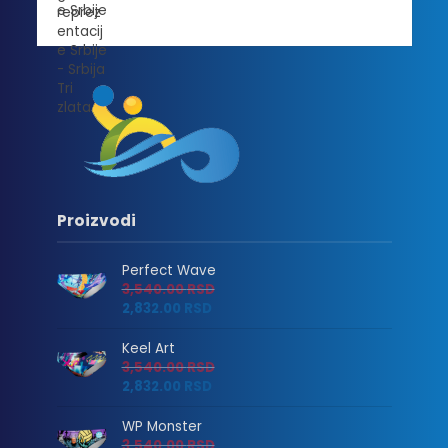
Proizvodi
Perfect Wave
3,540.00
RSD
2,832.00
RSD
Keel Art
3,540.00
RSD
2,832.00
RSD
WP Monster
3,540.00
RSD