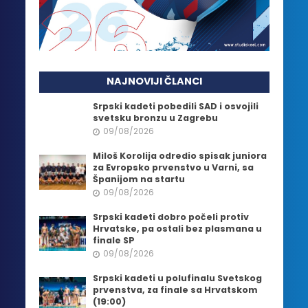
NAJNOVIJI ČLANCI
Srpski kadeti pobedili SAD i osvojili
svetsku bronzu u Zagrebu
09/08/2026
Miloš Korolija odredio spisak juniora
za Evropsko prvenstvo u Varni, sa
Španijom na startu
09/08/2026
Srpski kadeti dobro počeli protiv
Hrvatske, pa ostali bez plasmana u
finale SP
09/08/2026
Srpski kadeti u polufinalu Svetskog
prvenstva, za finale sa Hrvatskom
(19:00)