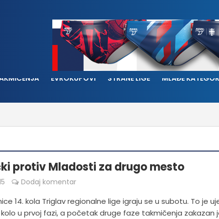
AKMIČENJA
EVROKUPOVI
STRANE LIGE
MLAĐE KATEGOR
ki protiv Mladosti za drugo mesto
15
Dodaj komentar
ce 14. kola Triglav regionalne lige igraju se u subotu. To je uj
kolo u prvoj fazi, a početak druge faze takmičenja zakazan je