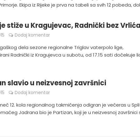
rimorje. Ekipa iz Rijeke je prva na tabeli sa svih 12 pobeda, dok
je stiže u Kragujevac, Radnički bez Vrlić
15
Dodaj komentar
ligaškog dela sezone regionalne Triglav vaterpolo lige,
rani Radnički iz Kragujevca u subotu, od 17.15 sati dočekuje l
.
an slavio u neizvesnoj završnici
15
Dodaj komentar
meč 12. kola regionalnog takmičenja odigran je večeras u Spli
omaćeg Jadrana bio je Partizan, koji je u neizvesnoj završnici 