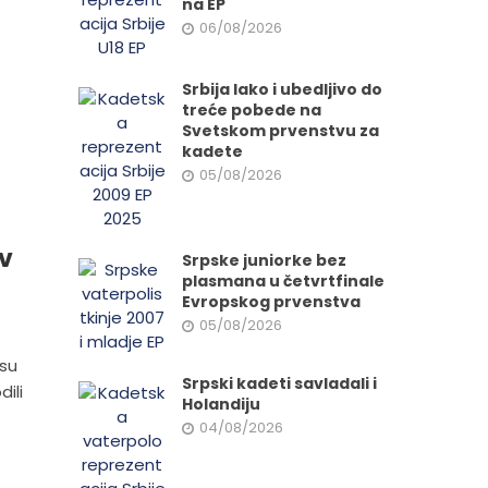
na EP
06/08/2026
Srbija lako i ubedljivo do
treće pobede na
Svetskom prvenstvu za
kadete
05/08/2026
iv
Srpske juniorke bez
plasmana u četvrtfinale
Evropskog prvenstva
05/08/2026
 su
Srpski kadeti savladali i
ili
Holandiju
04/08/2026