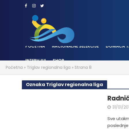
POČETNA
NACIONALNE SELEKCIJE
DOMAĆA T
INTERVJUI
SHOP
Početna
»
Triglav regionalna liga
»
Strana 8
Oznaka Triglav regionalna liga
Radnič
31/01/20
Sve utakmi
poslednje 