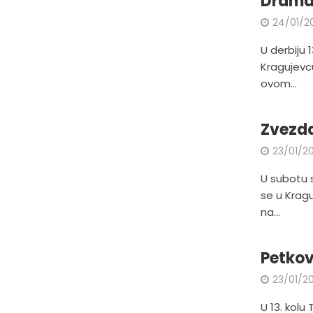
Drama 
24/01/2
U derbiju 1
Kragujevc
ovom...
Zvezda
23/01/20
U subotu s
se u Krag
na...
Petkov
23/01/20
U 13. kolu