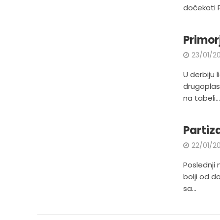
dočekati P
Primor
23/01/20
U derbiju 
drugoplasi
na tabeli..
Partiz
22/01/20
Poslednji 
bolji od d
sa...