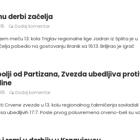
u derbi začelja
15
Dodaj komentar
em meču 13. kola Triglav regionalne lige Jadran iz Splita je u
čelja pobedio na gostovanju Branik sa 16:13. Briljirao je igrač
.
olji od Partizana, Zvezda ubedljiva prot
ine
015
Dodaj komentar
ti Crvene zvezde u 13. kolu regionalnog takmičenja savladali
sa ubedljivih 17:7. Posle prvog poluvremena crveno-beli su vod