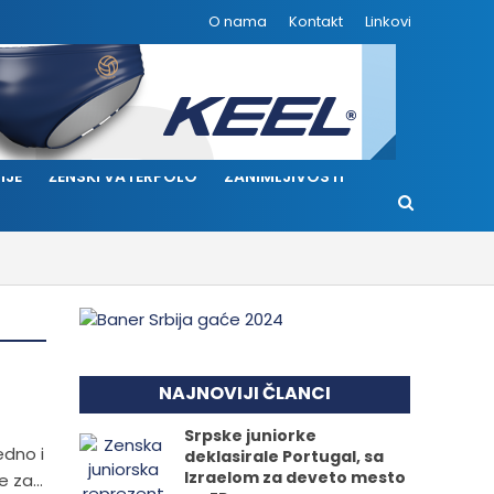
O nama
Kontakt
Linkovi
IJE
ŽENSKI VATERPOLO
ZANIMLJIVOSTI
NAJNOVIJI ČLANCI
Srpske juniorke
edno i
deklasirale Portugal, sa
Izraelom za deveto mesto
 za...