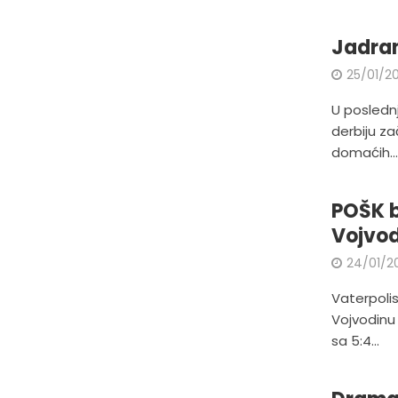
Jadran
25/01/20
U poslednj
derbiju za
domaćih..
POŠK b
Vojvod
24/01/2
Vaterpolis
Vojvodinu 
sa 5:4...