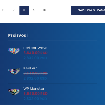
6
7
8
9
10
NAREDNA STRAN
Proizvodi
Perfect Wave
3,540.00
RSD
2,832.00
RSD
Keel Art
3,540.00
RSD
2,832.00
RSD
WP Monster
3,540.00
RSD
2,832.00
RSD