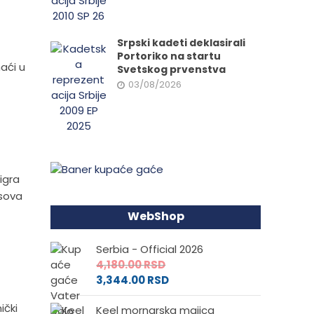
Srpski kadeti deklasirali
Portoriko na startu
aći u
Svetskog prvenstva
03/08/2026
 igra
asova
WebShop
Serbia - Official 2026
4,180.00
RSD
3,344.00
RSD
ički
Keel mornarska majica