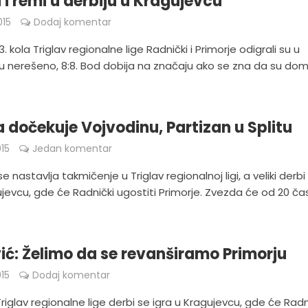
i remi u derbiju u Kragujevcu
015
Dodaj komentar
3. kola Triglav regionalne lige Radnički i Primorje odigrali su u
u nerešeno, 8:8. Bod dobija na značaju ako se zna da su dom
 dočekuje Vojvodinu, Partizan u Splitu
15
Jedan komentar
e nastavlja takmičenje u Triglav regionalnoj ligi, a veliki derbi
ujevcu, gde će Radnički ugostiti Primorje. Zvezda će od 20 č
ić: Želimo da se revanširamo Primorju
15
Dodaj komentar
 Triglav regionalne lige derbi se igra u Kragujevcu, gde će Radn