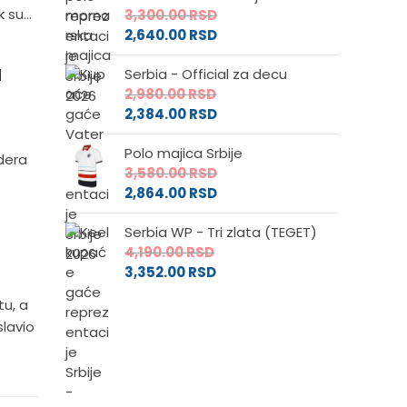
 su...
3,300.00
RSD
2,640.00
RSD
a
Serbia - Official za decu
2,980.00
RSD
2,384.00
RSD
Polo majica Srbije
idera
3,580.00
RSD
2,864.00
RSD
Serbia WP - Tri zlata (TEGET)
4,190.00
RSD
3,352.00
RSD
tu, a
slavio