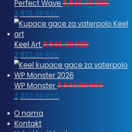
Perfect Wave
3,540.00
RSD
2,832.00
RSD
Keel Art
3,540.00
RSD
2,832.00
RSD
WP Monster
3,540.00
RSD
2,832.00
RSD
O nama
Kontakt