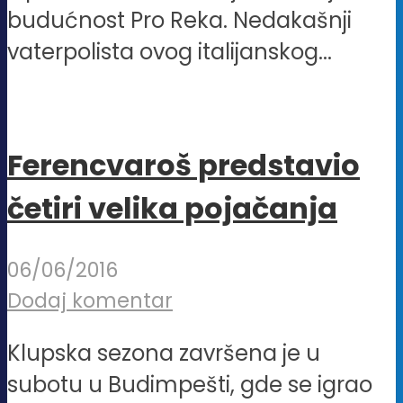
budućnost Pro Reka. Nedakašnji
vaterpolista ovog italijanskog...
Ferencvaroš predstavio
četiri velika pojačanja
06/06/2016
Dodaj komentar
Klupska sezona završena je u
subotu u Budimpešti, gde se igrao