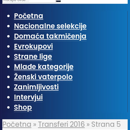
Početna
Nacionalne selekcije
Domaća takmičenja
Evrokupovi
Strane lige
Mlađe kategorije
Ženski vaterpolo
Zanimljivosti
Intervjui
Shop
Početna
»
Transferi 2016
»
Strana 5