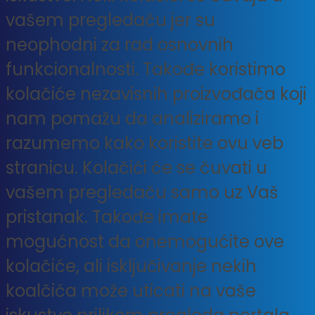
vašem pregledaču jer su
neophodni za rad osnovnih
funkcionalnosti. Takođe koristimo
kolačiće nezavisnih proizvođača koji
nam pomažu da analiziramo i
razumemo kako koristite ovu veb
stranicu. Kolačići će se čuvati u
vašem pregledaču samo uz Vaš
pristanak. Takođe imate
mogućnost da onemogućite ove
kolačiće, ali isključivanje nekih
koalčića može uticati na vaše