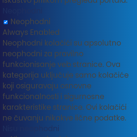
iskustvo prilikom pregleda portala.
Neophodni
Neophodni
Always Enabled
Neophodni kolačići su apsolutno
neophodni za pravilno
funkcionisanje veb stranice. Ova
kategorija uključuje samo kolačiće
koji osiguravaju osnovne
funkcionalnosti i sigurnosne
karakteristike stranice. Ovi kolačići
ne čuvanju nikakve lične podatke.
Nisu neophodni