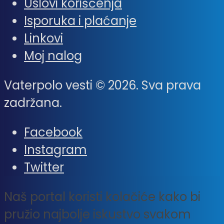
Uslovi korišćenja
Isporuka i plaćanje
Linkovi
Moj nalog
Vaterpolo vesti © 2026. Sva prava
zadržana.
Facebook
Instagram
Twitter
Naš portal koristi kolačiće kako bi
pružio najbolje iskustvo svakom