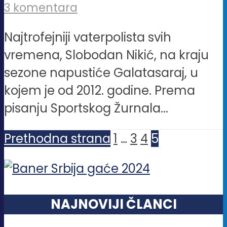
3 komentara
Najtrofejniji vaterpolista svih
vremena, Slobodan Nikić, na kraju
sezone napustiće Galatasaraj, u
kojem je od 2012. godine. Prema
pisanju Sportskog Žurnala...
Prethodna strana
1
…
3
4
5
NAJNOVIJI ČLANCI