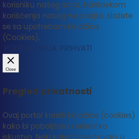
korisniku našeg sajta. Nastavkom
korišćenja našeg web sajta, slažete
se sa upotrebom kolačića
(Cookies).
PODEŠAVANJA
PRIHVATI
Close
Pregled privatnosti
Ovaj portal koristi kolačiće (cookies)
kako bi poboljšala korisničko
iskustvo. Neki kolačići se čuvaju u