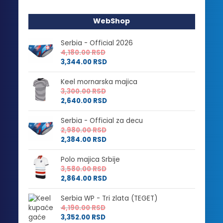
WebShop
Serbia - Official 2026
4,180.00
RSD
3,344.00
RSD
Keel mornarska majica
3,300.00
RSD
2,640.00
RSD
Serbia - Official za decu
2,980.00
RSD
2,384.00
RSD
Polo majica Srbije
3,580.00
RSD
2,864.00
RSD
Serbia WP - Tri zlata (TEGET)
4,190.00
RSD
3,352.00
RSD