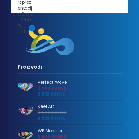
Proizvodi
Perfect Wave
3,540.00
RSD
2,832.00
RSD
Keel Art
3,540.00
RSD
2,832.00
RSD
WP Monster
3,540.00
RSD