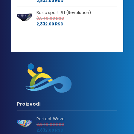
2,832.00
RSD
Basic sport #1 (Revolution)
3,540.00
RSD
2,832.00
RSD
Proizvodi
Perfect Wave
3,540.00
RSD
2,832.00
RSD