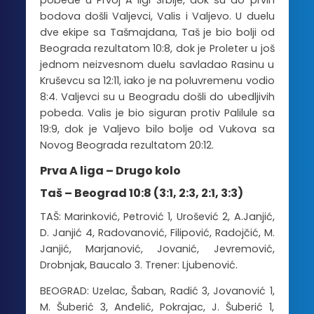
pobede u Prvoj A ligi Srbije, dok su do prvih
bodova došli Valjevci, Valis i Valjevo. U duelu
dve ekipe sa Tašmajdana, Taš je bio bolji od
Beograda rezultatom 10:8, dok je Proleter u još
jednom neizvesnom duelu savladao Rasinu u
Kruševcu sa 12:11, iako je na poluvremenu vodio
8:4. Valjevci su u Beogradu došli do ubedljivih
pobeda. Valis je bio siguran protiv Palilule sa
19:9, dok je Valjevo bilo bolje od Vukova sa
Novog Beograda rezultatom 20:12.
Prva A liga – Drugo kolo
Taš – Beograd 10:8 (3:1, 2:3, 2:1, 3:3)
TAŠ: Marinković, Petrović 1, Urošević 2, A.Janjić,
D. Janjić 4, Radovanović, Filipović, Radojčić, M.
Janjić, Marjanović, Jovanić, Jevremović,
Drobnjak, Baucalo 3. Trener: Ljubenović.
BEOGRAD: Uzelac, Šaban, Radić 3, Jovanović 1,
M. Šuberić 3, Anđelić, Pokrajac, J. Šuberić 1,