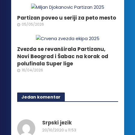
proizvoda.
Partizan poveo u seriji za peto mesto
05/05/2026
Zvezda se revanširala Partizanu,
Novi Beograd i Šabac na korak od
polufinala Super lige
16/04/2026
Jedan komentar
Srpski jezik
20/10/2020 u 11:53