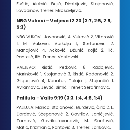
Fuštić, Aleksić, Đujić, Dimtrijević, Stojanović,
Lovadinov. Trener: Milosavljević.
NBG Vukovi – Valjevo 12:20 (3:7, 2:5, 2:5,
5:3)
NBG VUKOVI: Jovanović, A. Vuković 2, Vitorović
1, M. Vuković, Varkulja 1, Stefanović 2,
Manojlović 4, Acković, Džunić, Kojić 2, Ilić,
Pantelić, Ilić. Trener: Vasilovski.
VALJEVO: Ristić, Petković 8, Radojević,
Marinković 1, Stojanović 3, Ristić, Radanović 2,
Gligorijević 4, Konatar, Talaja 1, Stojančić 1,
Avramović, Jevtić, Simić. Trener: Serafimović.
Palilula – Valis 9:19 (3:3, 1:4, 4:8, 1:4)
PALILULA: Marica, Stojanović, Đurđević, Ćirić 2, L.
Đorđević, Šćepanović 2, Gavrilov, Janićijević,
Tomović, Gavrilo,Jovanović, M. Đorđević,
Matić, Krizmanić, Pantović 3. Trener: Janković.