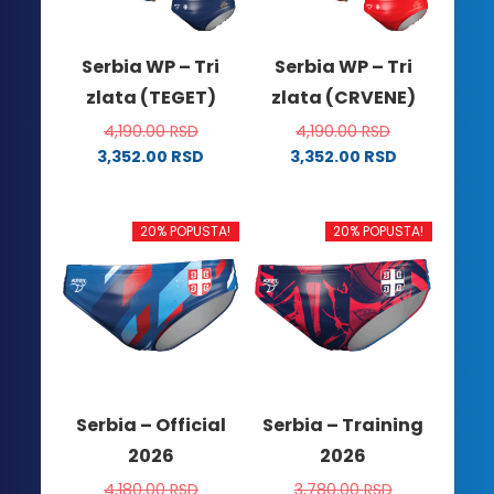
Serbia WP – Tri
Serbia WP – Tri
zlata (TEGET)
zlata (CRVENE)
4,190.00
RSD
4,190.00
RSD
3,352.00
RSD
3,352.00
RSD
Ovaj
Ovaj
proizvod
proizvod
ima
ima
20% POPUSTA!
20% POPUSTA!
više
više
varijanti.
varijanti.
Opcije
Opcije
mogu
mogu
biti
biti
izabrane
izabrane
na
na
Serbia – Official
Serbia – Training
stranici
stranici
2026
2026
proizvoda.
proizvoda.
4,180.00
RSD
3,780.00
RSD