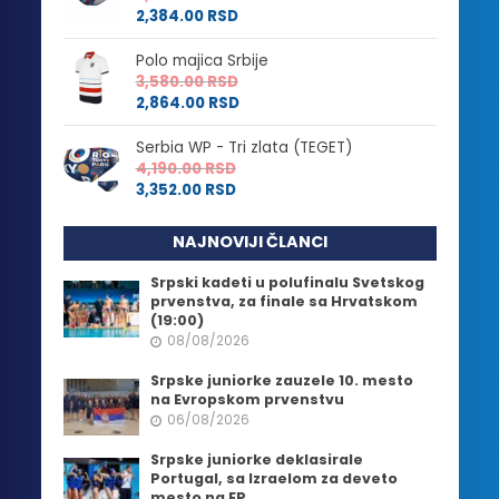
2,384.00
RSD
Polo majica Srbije
3,580.00
RSD
2,864.00
RSD
Serbia WP - Tri zlata (TEGET)
4,190.00
RSD
3,352.00
RSD
NAJNOVIJI ČLANCI
Srpski kadeti u polufinalu Svetskog
prvenstva, za finale sa Hrvatskom
(19:00)
08/08/2026
Srpske juniorke zauzele 10. mesto
na Evropskom prvenstvu
06/08/2026
Srpske juniorke deklasirale
Portugal, sa Izraelom za deveto
mesto na EP