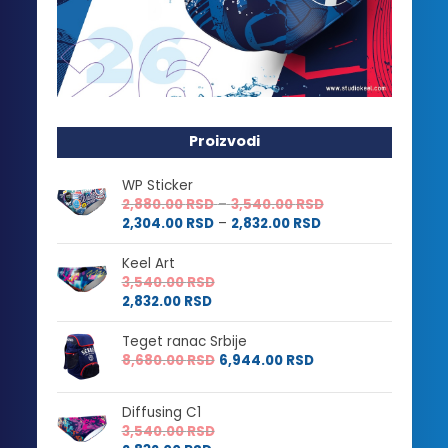
Proizvodi
WP Sticker
Raspon
2,880.00
RSD
–
3,540.00
RSD
Raspon
cena:
2,304.00
RSD
–
2,832.00
RSD
cena:
od
od
2,880.00 RSD
Keel Art
2,304.00 RSD
do
3,540.00
RSD
do
3,540.00 RSD
2,832.00
RSD
2,832.00 RSD
Teget ranac Srbije
8,680.00
RSD
6,944.00
RSD
Diffusing C1
3,540.00
RSD