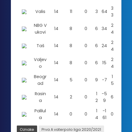
3
Valis
14
11
0
3
64
3
NBG V
2
14
8
0
6
34
ukovi
4
2
Taš
14
8
0
6
24
4
Valjev
2
14
8
0
6
15
o
4
Beogr
1
14
5
0
9
-7
ad
5
Rasin
1
-5
14
2
0
6
a
2
9
Palilul
1
-1
14
0
0
0
a
4
61
Oznake
Prva A vaterpolo liga 2020/2021