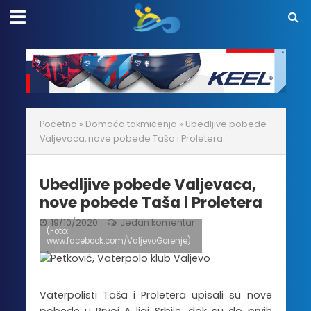
Početna
»
Domaća takmičenja
»
Ubedljive pobede
Valjevaca, nove pobede Taša i Proletera
Ubedljive pobede Valjevaca,
nove pobede Taša i Proletera
19/10/2020
Jedan komentar
(Foto:
www.facebook.com/ValjevoGorenje)
Vaterpolisti Taša i Proletera upisali su nove