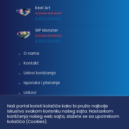
Keel Art
3,540.00
RSD
2,832.00
RSD
WP Monster
3,540.00
RSD
2,832.00
RSD
O nama
Kontakt
Uslovi korišćenja
Isporuka i plaćanje
Linkovi
Moj nalog
Naš portal koristi kolačiće kako bi pružio najbolje
iskustvo svakom korisniku našeg sajta. Nastavkom
korišćenja našeg web sajta, slažete se sa upotrebom
kolačića (Cookies).
Vaterpolo vesti © 2026. Sva prava zadržana.