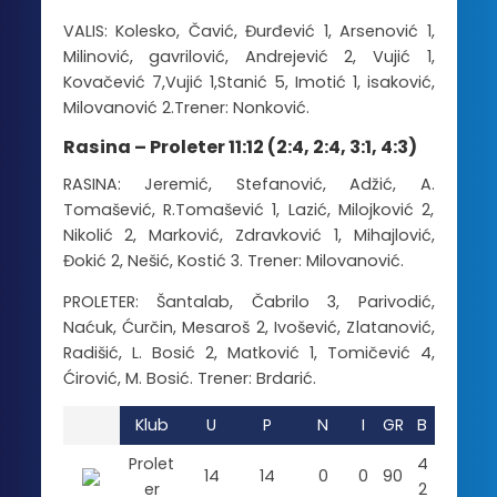
VALIS: Kolesko, Čavić, Đurđević 1, Arsenović 1,
Milinović, gavrilović, Andrejević 2, Vujić 1,
Kovačević 7,Vujić 1,Stanić 5, Imotić 1, isaković,
Milovanović 2.Trener: Nonković.
Rasina – Proleter 11:12 (2:4, 2:4, 3:1, 4:3)
RASINA: Jeremić, Stefanović, Adžić, A.
Tomašević, R.Tomašević 1, Lazić, Milojković 2,
Nikolić 2, Marković, Zdravković 1, Mihajlović,
Đokić 2, Nešić, Kostić 3. Trener: Milovanović.
PROLETER: Šantalab, Čabrilo 3, Parivodić,
Naćuk, Ćurčin, Mesaroš 2, Ivošević, Zlatanović,
Radišić, L. Bosić 2, Matković 1, Tomičević 4,
Ćirović, M. Bosić. Trener: Brdarić.
Klub
U
P
N
I
GR
B
Prolet
4
14
14
0
0
90
er
2