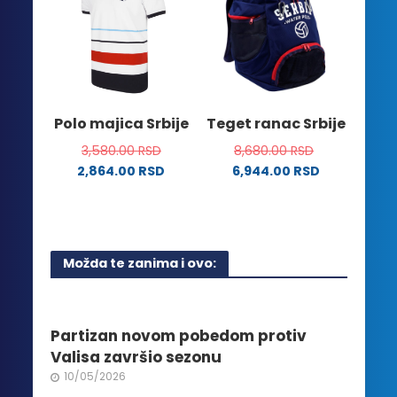
Opcije
varijanti.
mogu
Opcije
biti
mogu
izabrane
biti
na
izabrane
stranici
na
Polo majica Srbije
Teget ranac Srbije
proizvoda.
stranici
3,580.00
RSD
8,680.00
RSD
proizvoda.
2,864.00
RSD
6,944.00
RSD
Ovaj
proizvod
ima
više
Možda te zanima i ovo:
varijanti.
Opcije
mogu
biti
Partizan novom pobedom protiv
izabrane
Valisa završio sezonu
na
10/05/2026
stranici