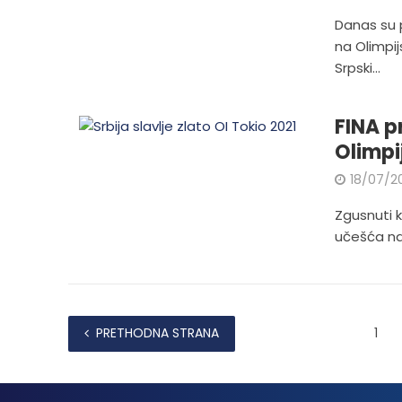
Danas su 
na Olimpij
Srpski...
FINA p
Olimpi
18/07/2
Zgusnuti 
učešća na 
PRETHODNA STRANA
1