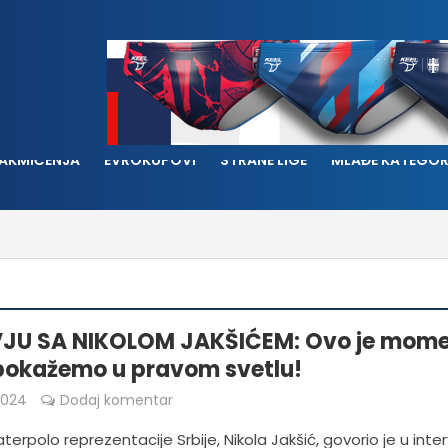
AKMIČENJA
EVROKUPOVI
STRANE LIGE
MLAĐE KATEGOR
VJU SA NIKOLOM JAKŠIĆEM: Ovo je mom
pokažemo u pravom svetlu!
2024
Dodaj komentar
terpolo reprezentacije Srbije, Nikola Jakšić, govorio je u inter