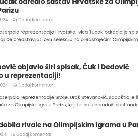
Tucak odredio sastav Hrvatske za Olimpi
Parizu
2024
Dodaj komentar
aterpolo reprezentacija Hrvatske, Ivica Tucak, odredio je spi
koji će predstavljati ovu selekciju na predstojećim Olimpijski
ović objavio širi spisak, Ćuk i Dedović
 u reprezentaciji!
2024
Dodaj komentar
aterpolo reprezentacije Srbije, Uroš Stevanović, saopštio je ši
ača za Olimpijske igre u Parizu, koji će se u narednih šest nedel
 dobila rivale na Olimpijskim igrama u Pa
024
Dodaj komentar