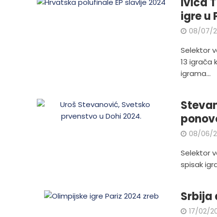
Ivica 
igre u 
08/07/
Selektor v
13 igrača 
igrama...
Stevan
ponovo
08/06/
Selektor v
spisak igr
Srbija
17/02/2