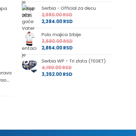
Serbia - Official za decu
upa
2,980.00
RSD
2,384.00
RSD
Polo majica Srbije
3,580.00
RSD
2,864.00
RSD
Serbia WP - Tri zlata (TEGET)
4,190.00
RSD
 prava
3,352.00
RSD
ao...