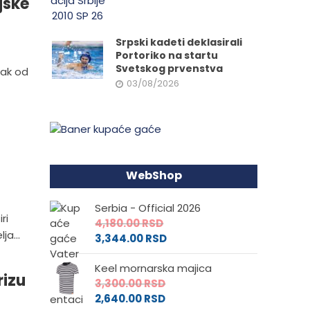
jske
Srpski kadeti deklasirali
Portoriko na startu
Svetskog prvenstva
sak od
03/08/2026
m
WebShop
Serbia - Official 2026
ri
4,180.00
RSD
ja...
3,344.00
RSD
Keel mornarska majica
rizu
3,300.00
RSD
2,640.00
RSD