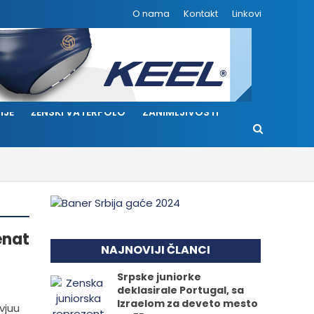
O nama
Kontakt
Linkovi
IJE
ŽENSKI VATERPOLO
ZANIMLJIVOSTI
enat
NAJNOVIJI ČLANCI
Srpske juniorke
deklasirale Portugal, sa
Izraelom za deveto mesto
vjuu