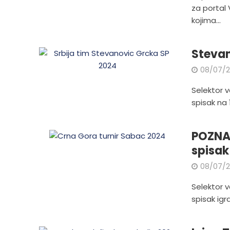
za portal 
kojima...
Stevan
08/07/
Selektor v
spisak na 1
POZNA
spisak
08/07/
Selektor v
spisak igr