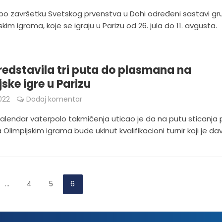
po završetku Svetskog prvenstva u Dohi određeni sastavi gr
skim igrama, koje se igraju u Parizu od 26. jula do 11. avgusta.
redstavila tri puta do plasmana na
jske igre u Parizu
022
Dodaj komentar
kalendar vaterpolo takmičenja uticao je da na putu sticanja
Olimpijskim igrama bude ukinut kvalifikacioni turnir koji je dav
…
4
5
6