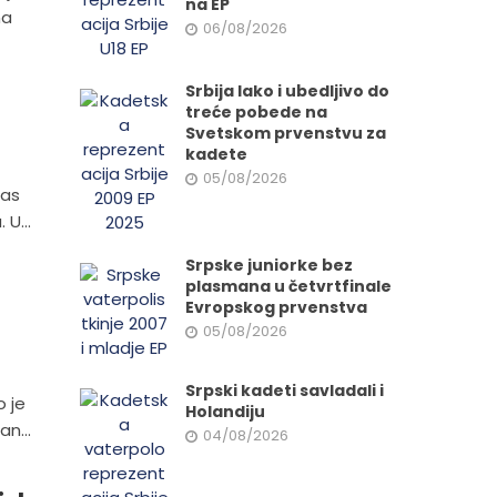
na EP
na
06/08/2026
Srbija lako i ubedljivo do
treće pobede na
Svetskom prvenstvu za
kadete
05/08/2026
nas
 U...
Srpske juniorke bez
plasmana u četvrtfinale
Evropskog prvenstva
05/08/2026
Srpski kadeti savladali i
o je
Holandiju
an...
04/08/2026