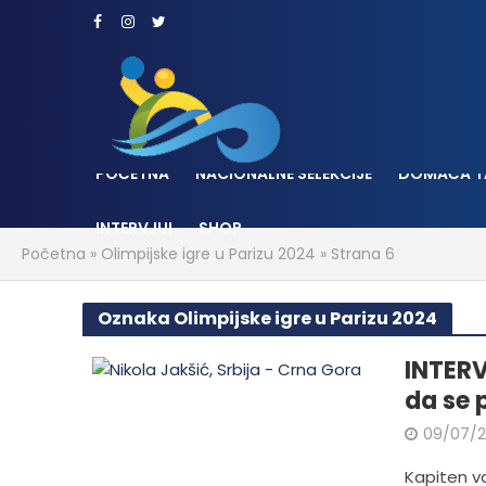
POČETNA
NACIONALNE SELEKCIJE
DOMAĆA T
INTERVJUI
SHOP
Početna
»
Olimpijske igre u Parizu 2024
»
Strana 6
Oznaka Olimpijske igre u Parizu 2024
INTER
da se 
09/07/
Kapiten va