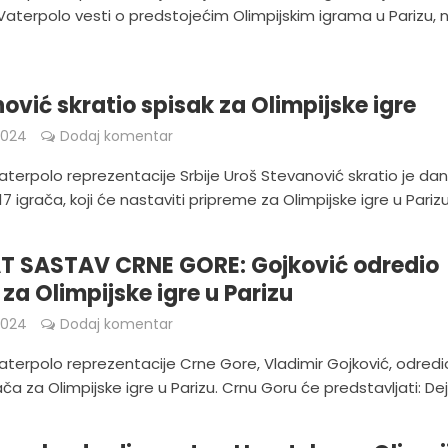
Vaterpolo vesti o predstojećim Olimpijskim igrama u Parizu, 
ović skratio spisak za Olimpijske igre
2024
Dodaj komentar
aterpolo reprezentacije Srbije Uroš Stevanović skratio je da
7 igrača, koji će nastaviti pripreme za Olimpijske igre u Parizu.
T SASTAV CRNE GORE: Gojković odredio
 za Olimpijske igre u Parizu
2024
Dodaj komentar
aterpolo reprezentacije Crne Gore, Vladimir Gojković, odredi
ača za Olimpijske igre u Parizu. Crnu Goru će predstavljati: Dej