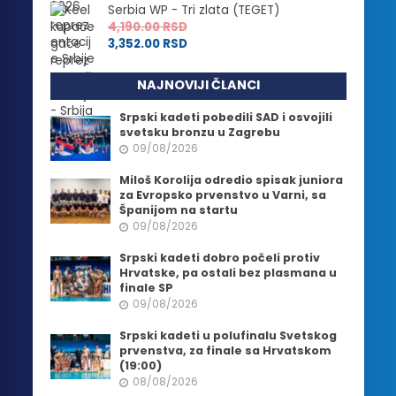
Serbia WP - Tri zlata (TEGET)
4,190.00
RSD
3,352.00
RSD
NAJNOVIJI ČLANCI
Srpski kadeti pobedili SAD i osvojili
svetsku bronzu u Zagrebu
09/08/2026
Miloš Korolija odredio spisak juniora
za Evropsko prvenstvo u Varni, sa
Španijom na startu
09/08/2026
Srpski kadeti dobro počeli protiv
Hrvatske, pa ostali bez plasmana u
finale SP
09/08/2026
Srpski kadeti u polufinalu Svetskog
prvenstva, za finale sa Hrvatskom
(19:00)
08/08/2026