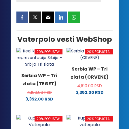
Vaterpolo vesti WebShop
20% POPUSTA!
20% POPUSTA!
Serbia WP – Tri
Serbia WP – Tri
zlata (CRVENE)
zlata (TEGET)
4,190.00
RSD
4,190.00
RSD
3,352.00
RSD
Ovaj
3,352.00
RSD
Ovaj
proizvod
proizvod
ima
ima
više
20% POPUSTA!
20% POPUSTA!
više
varijanti.