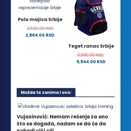
varijanti.
više
Opcije
varijanti.
mogu
Opcije
Polo majica Srbije
biti
mogu
izabrane
3,580.00
RSD
biti
na
2,864.00
RSD
izabrane
stranici
Ovaj
na
Teget ranac Srbije
proizvoda.
proizvod
stranici
ima
8,680.00
RSD
proizvoda.
više
6,944.00
RSD
varijanti.
Opcije
mogu
biti
Možda te zanima i ovo:
izabrane
na
stranici
proizvoda.
Vujasinović: Nemam rešenje za ono
što se događa, nadam se da će da
pobedi viši cilj