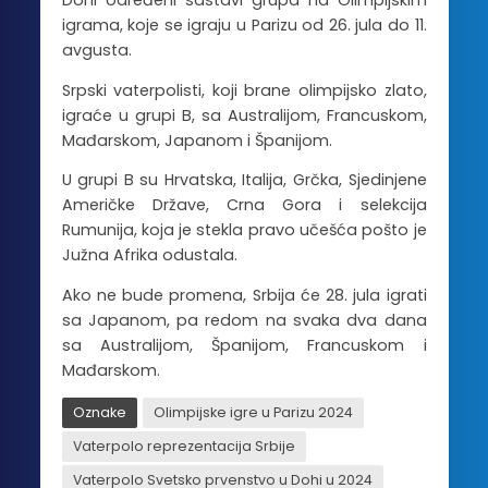
Dohi određeni sastavi grupa na Olimpijskim
igrama, koje se igraju u Parizu od 26. jula do 11.
avgusta.
Srpski vaterpolisti, koji brane olimpijsko zlato,
igraće u grupi B, sa Australijom, Francuskom,
Mađarskom, Japanom i Španijom.
U grupi B su Hrvatska, Italija, Grčka, Sjedinjene
Američke Države, Crna Gora i selekcija
Rumunija, koja je stekla pravo učešća pošto je
Južna Afrika odustala.
Ako ne bude promena, Srbija će 28. jula igrati
sa Japanom, pa redom na svaka dva dana
sa Australijom, Španijom, Francuskom i
Mađarskom.
Oznake
Olimpijske igre u Parizu 2024
Vaterpolo reprezentacija Srbije
Vaterpolo Svetsko prvenstvo u Dohi u 2024