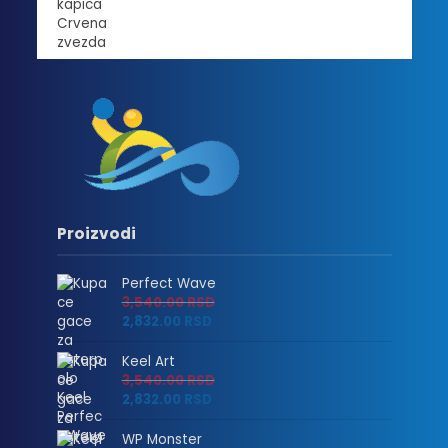
Proizvodi
Perfect Wave
3,540.00
RSD
2,832.00
RSD
Keel Art
3,540.00
RSD
2,832.00
RSD
WP Monster