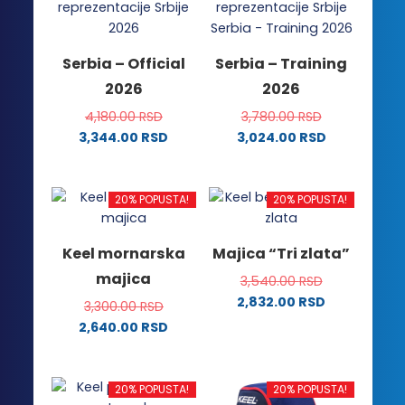
varijanti.
Opcije
Opcije
mogu
mogu
biti
Serbia – Official
Serbia – Training
biti
izabrane
2026
2026
izabrane
na
na
stranici
4,180.00
RSD
3,780.00
RSD
stranici
proizvoda.
3,344.00
RSD
3,024.00
RSD
proizvoda.
Ovaj
Ovaj
proizvod
proizvod
ima
ima
20% POPUSTA!
20% POPUSTA!
više
više
varijanti.
varijanti.
Keel mornarska
Majica “Tri zlata”
Opcije
Opcije
majica
3,540.00
RSD
mogu
mogu
2,832.00
RSD
biti
biti
3,300.00
RSD
Ovaj
izabrane
izabrane
2,640.00
RSD
proizvod
na
na
Ovaj
ima
stranici
stranici
proizvod
više
proizvoda.
proizvoda.
ima
20% POPUSTA!
20% POPUSTA!