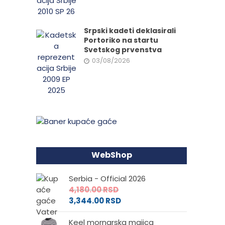
Srpski kadeti deklasirali
Portoriko na startu
Svetskog prvenstva
03/08/2026
WebShop
Serbia - Official 2026
4,180.00
RSD
3,344.00
RSD
Keel mornarska majica