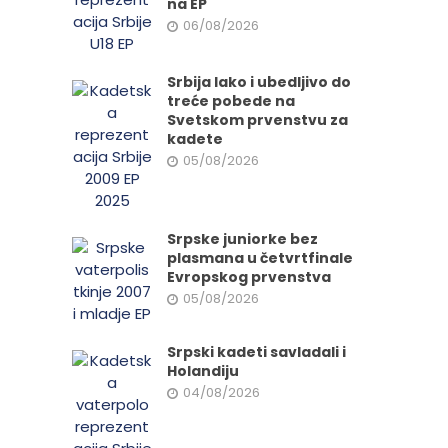
na EP
06/08/2026
Srbija lako i ubedljivo do
treće pobede na
Svetskom prvenstvu za
kadete
05/08/2026
Srpske juniorke bez
plasmana u četvrtfinale
Evropskog prvenstva
05/08/2026
Srpski kadeti savladali i
Holandiju
04/08/2026