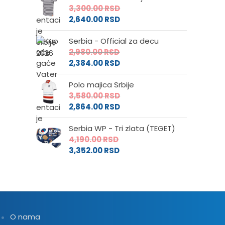
3,300.00
RSD
2,640.00
RSD
Serbia - Official za decu
2,980.00
RSD
2,384.00
RSD
Polo majica Srbije
3,580.00
RSD
2,864.00
RSD
Serbia WP - Tri zlata (TEGET)
4,190.00
RSD
3,352.00
RSD
O nama