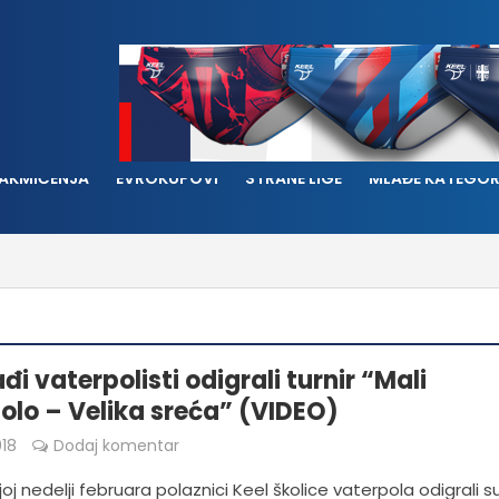
AKMIČENJA
EVROKUPOVI
STRANE LIGE
MLAĐE KATEGOR
i vaterpolisti odigrali turnir “Mali
olo – Velika sreća” (VIDEO)
018
Dodaj komentar
oj nedelji februara polaznici Keel školice vaterpola odigrali s