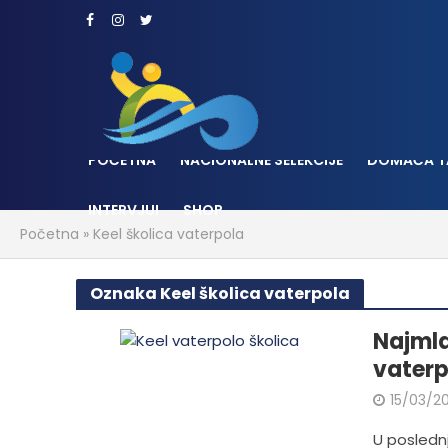
POČETNA
NACIONALNE SELEKCIJE
DOMAĆA T
INTERVJUI
SHOP
Početna
»
Keel školica vaterpola
Oznaka Keel školica vaterpola
Najmlađ
vaterp
15/03/2
U poslednj