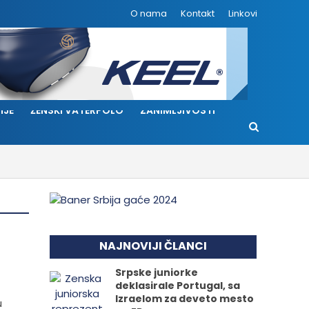
O nama
Kontakt
Linkovi
IJE
ŽENSKI VATERPOLO
ZANIMLJIVOSTI
NAJNOVIJI ČLANCI
Srpske juniorke
deklasirale Portugal, sa
Izraelom za deveto mesto
u