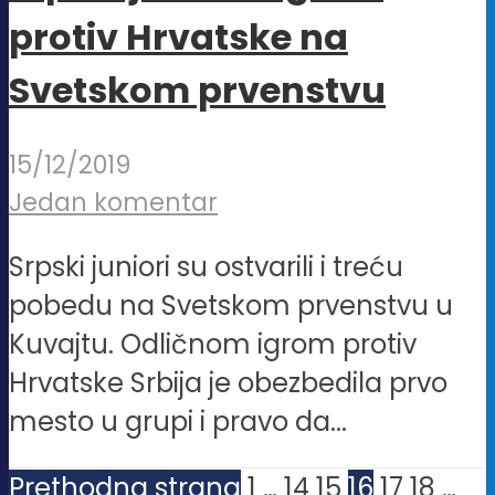
protiv Hrvatske na
Svetskom prvenstvu
15/12/2019
Jedan komentar
Srpski juniori su ostvarili i treću
pobedu na Svetskom prvenstvu u
Kuvajtu. Odličnom igrom protiv
Hrvatske Srbija je obezbedila prvo
mesto u grupi i pravo da...
Prethodna strana
1
…
14
15
16
17
18
…