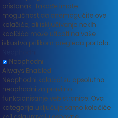
pristanak. Takođe imate
mogućnost da onemogućite ove
kolačiće, ali isključivanje nekih
koalčića može uticati na vaše
iskustvo prilikom pregleda portala.
Neophodni
Neophodni
Always Enabled
Neophodni kolačići su apsolutno
neophodni za pravilno
funkcionisanje veb stranice. Ova
kategorija uključuje samo kolačiće
koji osiguravaju osnovne