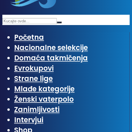
Početna
Nacionalne selekcije
Domaća takmičenja
Evrokupovi
Strane lige
Mlađe kategorije
Ženski vaterpolo
Zanimljivosti
Intervjui
Shop