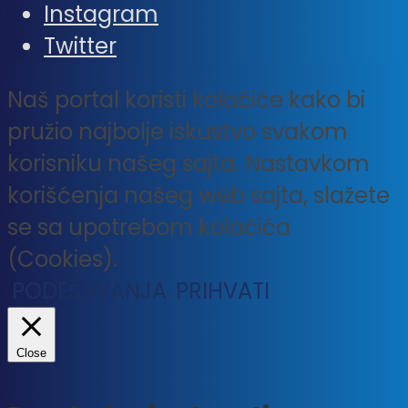
Instagram
Twitter
Naš portal koristi kolačiće kako bi
pružio najbolje iskustvo svakom
korisniku našeg sajta. Nastavkom
korišćenja našeg web sajta, slažete
se sa upotrebom kolačića
(Cookies).
PODEŠAVANJA
PRIHVATI
Close