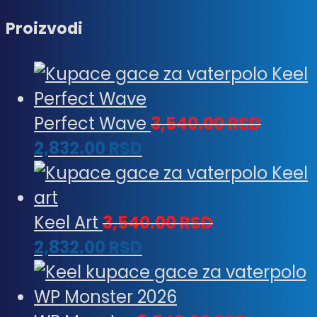
Proizvodi
Perfect Wave
3,540.00
RSD
2,832.00
RSD
Keel Art
3,540.00
RSD
2,832.00
RSD