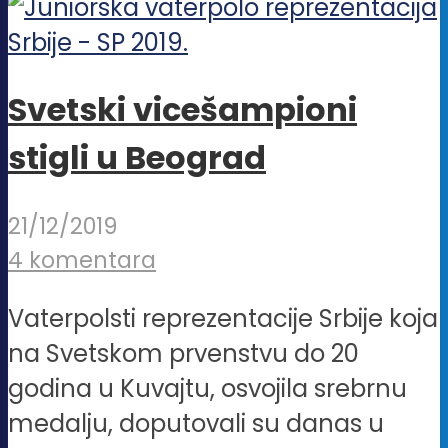
Svetski vicešampioni
stigli u Beograd
21/12/2019
4 komentara
Vaterpolsti reprezentacije Srbije koja
na Svetskom prvenstvu do 20
godina u Kuvajtu, osvojila srebrnu
medalju, doputovali su danas u