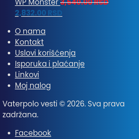
WP Monster
3,540.00
RSD
2,832.00
RSD
O nama
Kontakt
Uslovi korišćenja
Isporuka i plaćanje
Linkovi
Moj nalog
Vaterpolo vesti © 2026. Sva prava
zadržana.
Facebook