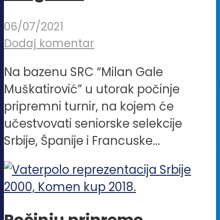
06/07/2021
Dodaj komentar
Na bazenu SRC “Milan Gale
Muškatirović” u utorak počinje
pripremni turnir, na kojem će
učestvovati seniorske selekcije
Srbije, Španije i Francuske...
Počinju pripreme