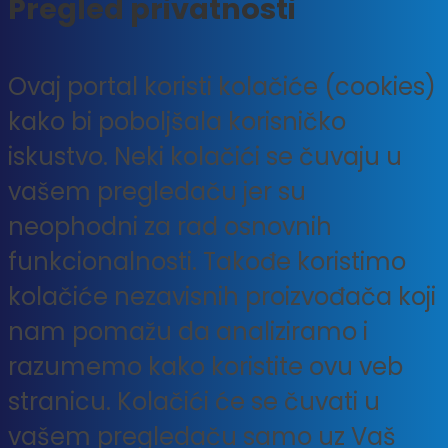
Pregled privatnosti
Ovaj portal koristi kolačiće (cookies)
kako bi poboljšala korisničko
iskustvo. Neki kolačići se čuvaju u
vašem pregledaču jer su
neophodni za rad osnovnih
funkcionalnosti. Takođe koristimo
kolačiće nezavisnih proizvođača koji
nam pomažu da analiziramo i
razumemo kako koristite ovu veb
stranicu. Kolačići će se čuvati u
vašem pregledaču samo uz Vaš