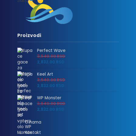
Proizvodi
Perfect Wave
3,540.00
RSD
2,832.00
RSD
Keel Art
3,540.00
RSD
2,832.00
RSD
WP Monster
3,540.00
RSD
2,832.00
RSD
O nama
Kontakt