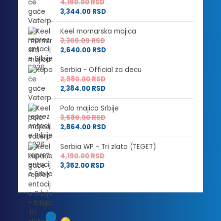
4,180.00
RSD
3,344.00
RSD
Keel mornarska majica
3,300.00
RSD
2,640.00
RSD
Serbia - Official za decu
2,980.00
RSD
2,384.00
RSD
Polo majica Srbije
3,580.00
RSD
2,864.00
RSD
Serbia WP - Tri zlata (TEGET)
4,190.00
RSD
3,352.00
RSD