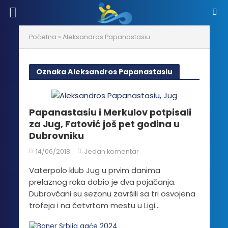
Početna
»
Aleksandros Papanastasiu
Oznaka Aleksandros Papanastasiu
Papanastasiu i Merkulov potpisali
za Jug, Fatović još pet godina u
Dubrovniku
14/06/2018
Jedan komentar
Vaterpolo klub Jug u prvim danima
prelaznog roka dobio je dva pojačanja.
Dubrovčani su sezonu završili sa tri osvojena
trofeja i na četvrtom mestu u Ligi...