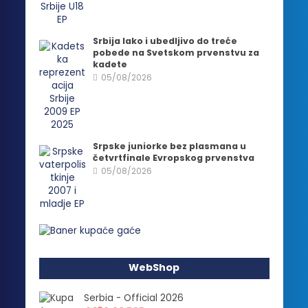
Srbija lako i ubedljivo do treće
pobede na Svetskom prvenstvu za
kadete
05/08/2026
Srpske juniorke bez plasmana u
četvrtfinale Evropskog prvenstva
05/08/2026
WebShop
Serbia - Official 2026