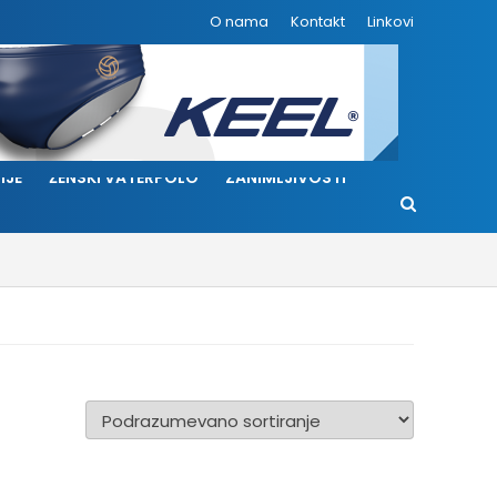
O nama
Kontakt
Linkovi
IJE
ŽENSKI VATERPOLO
ZANIMLJIVOSTI