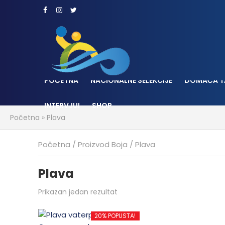
POČETNA
NACIONALNE SELEKCIJE
DOMAĆA T
INTERVJUI
SHOP
Početna
»
Plava
Početna
/ Proizvod Boja / Plava
Plava
Prikazan jedan rezultat
20% POPUSTA!