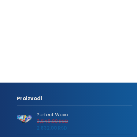
Proizvodi
Perfect Wave
3,540.00
RSD
2,832.00
RSD