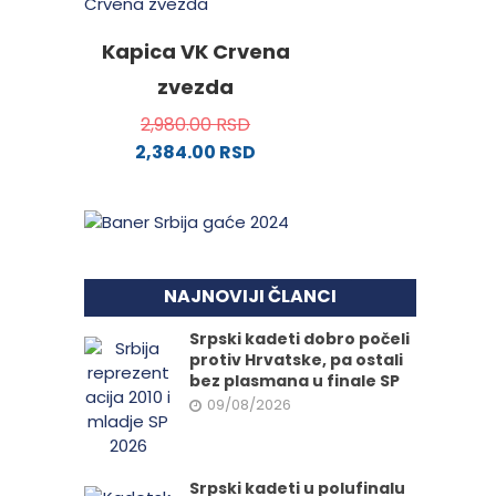
Kapica VK Crvena
zvezda
2,980.00
RSD
2,384.00
RSD
Ovaj
proizvod
ima
više
varijanti.
NAJNOVIJI ČLANCI
Opcije
mogu
Srpski kadeti dobro počeli
protiv Hrvatske, pa ostali
biti
bez plasmana u finale SP
izabrane
09/08/2026
na
stranici
proizvoda.
Srpski kadeti u polufinalu