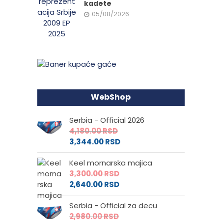
kadete
05/08/2026
WebShop
Serbia - Official 2026
4,180.00
RSD
3,344.00
RSD
Keel mornarska majica
3,300.00
RSD
2,640.00
RSD
Serbia - Official za decu
2,980.00
RSD