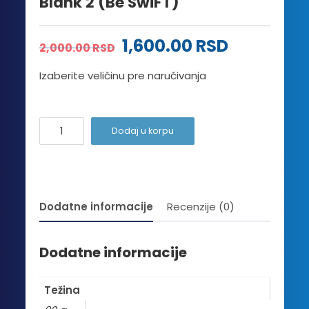
Blank 2 (Be SwiFT)
Originalna
Trenutna
1,600.00
RSD
2,000.00
RSD
cena
cena
Izaberite veličinu pre naručivanja
je
je:
bila:
1,600.00 
Blank
Dodaj u korpu
2
2,000.00 RSD.
(Be
SwiFT)
količina
Dodatne informacije
Recenzije (0)
Dodatne informacije
Težina