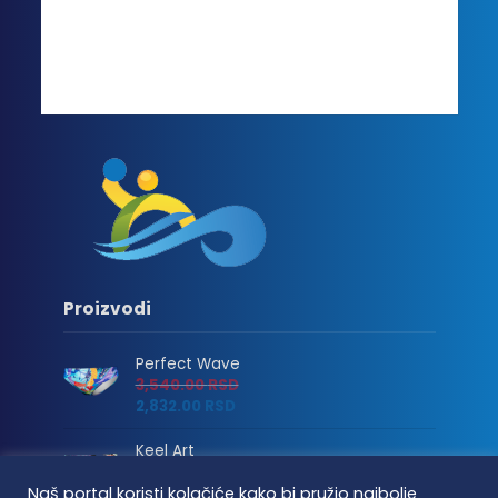
Proizvodi
Perfect Wave
3,540.00
RSD
2,832.00
RSD
Keel Art
3,540.00
RSD
Naš portal koristi kolačiće kako bi pružio najbolje
2,832.00
RSD