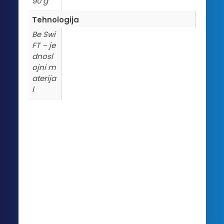
90 g
Tehnologija
Be Swi
FT – je
dnosl
ojni m
aterija
l