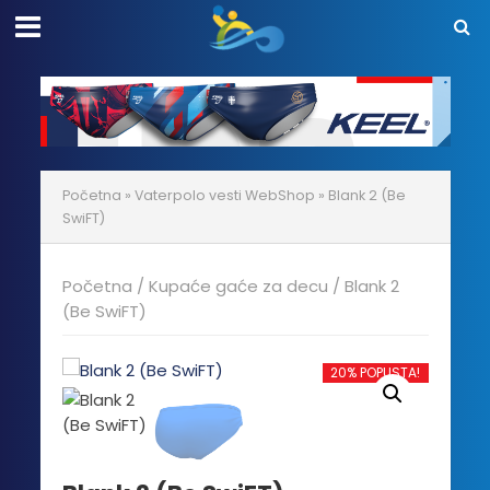
Početna
»
Vaterpolo vesti WebShop
»
Blank 2 (Be
SwiFT)
Početna
/
Kupaće gaće za decu
/ Blank 2
(Be SwiFT)
20% POPUSTA!