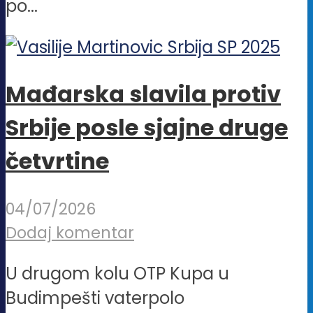
po...
Mađarska slavila protiv
Srbije posle sjajne druge
četvrtine
04/07/2026
Dodaj komentar
U drugom kolu OTP Kupa u
Budimpešti vaterpolo