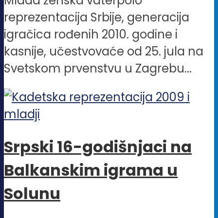
Mlada ženska vaterpolo
reprezentacija Srbije, generacija
igračica rođenih 2010. godine i
kasnije, učestvovaće od 25. jula na
Svetskom prvenstvu u Zagrebu...
Srpski 16-godišnjaci na
Balkanskim igrama u
Solunu