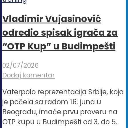
Vladimir Vujasinović
odredio spisak igrača za
“OTP Kup” u Budimpešti
02/07/2026
Dodaj komentar
Vaterpolo reprezentacija Srbije, koja
je počela sa radom 16. juna u
Beogradu, imaće prvu proveru na
OTP kupu u Budimpešti od 3. do 5.