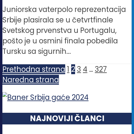
Juniorska vaterpolo reprezentacija
Srbije plasirala se u četvrtfinale
Svetskog prvenstva u Portugalu,
pošto je u osmini finala pobedila
Tursku sa sigurnih...
Prethodna strana
1
2
3
4
…
327
Naredna strana
NAJNOVIJI ČLANCI