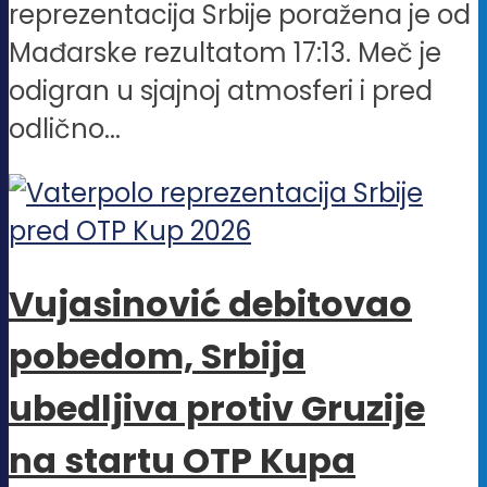
reprezentacija Srbije poražena je od
Mađarske rezultatom 17:13. Meč je
odigran u sjajnoj atmosferi i pred
odlično...
Vujasinović debitovao
pobedom, Srbija
ubedljiva protiv Gruzije
na startu OTP Kupa