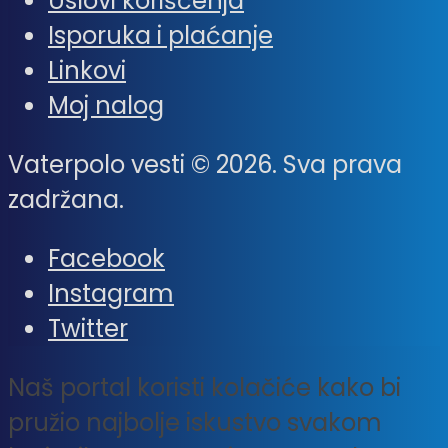
Uslovi korišćenja
Isporuka i plaćanje
Linkovi
Moj nalog
Vaterpolo vesti © 2026. Sva prava
zadržana.
Facebook
Instagram
Twitter
Naš portal koristi kolačiće kako bi
pružio najbolje iskustvo svakom