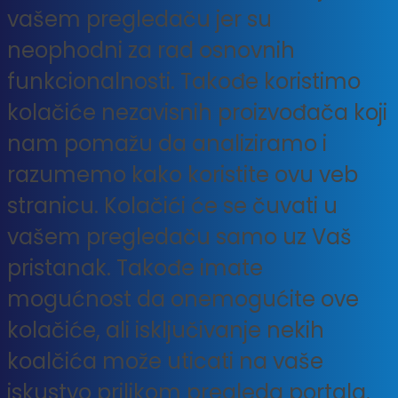
vašem pregledaču jer su
neophodni za rad osnovnih
funkcionalnosti. Takođe koristimo
kolačiće nezavisnih proizvođača koji
nam pomažu da analiziramo i
razumemo kako koristite ovu veb
stranicu. Kolačići će se čuvati u
vašem pregledaču samo uz Vaš
pristanak. Takođe imate
mogućnost da onemogućite ove
kolačiće, ali isključivanje nekih
koalčića može uticati na vaše
iskustvo prilikom pregleda portala.