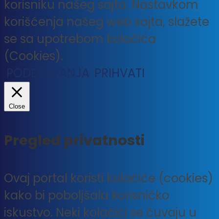
korisniku našeg sajta. Nastavkom
korišćenja našeg web sajta, slažete
se sa upotrebom kolačića
(Cookies).
PODEŠAVANJA
PRIHVATI
Close
Pregled privatnosti
Ovaj portal koristi kolačiće (cookies)
kako bi poboljšala korisničko
iskustvo. Neki kolačići se čuvaju u