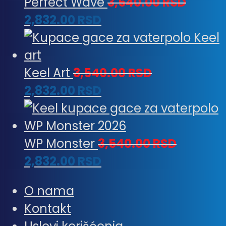
Perfect Wave
3,540.00
RSD
2,832.00
RSD
Keel Art
3,540.00
RSD
2,832.00
RSD
WP Monster
3,540.00
RSD
2,832.00
RSD
O nama
Kontakt