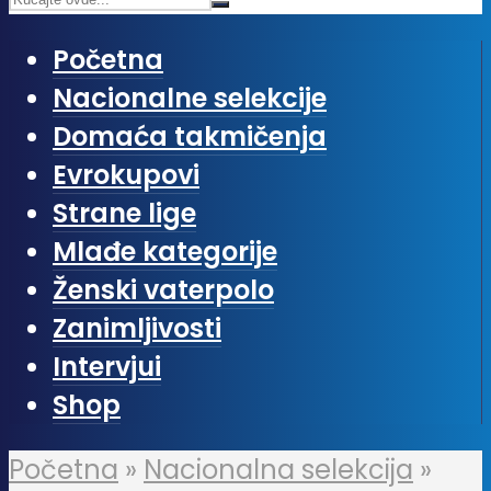
Početna
Nacionalne selekcije
Domaća takmičenja
Evrokupovi
Strane lige
Mlađe kategorije
Ženski vaterpolo
Zanimljivosti
Intervjui
Shop
Početna
»
Nacionalna selekcija
»