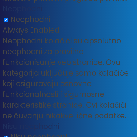
Neophodni
Neophodni
Always Enabled
Neophodni kolačići su apsolutno
neophodni za pravilno
funkcionisanje veb stranice. Ova
kategorija uključuje samo kolačiće
koji osiguravaju osnovne
funkcionalnosti i sigurnosne
karakteristike stranice. Ovi kolačići
ne čuvanju nikakve lične podatke.
Nisu neophodni