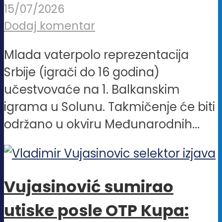
15/07/2026
Dodaj komentar
Mlada vaterpolo reprezentacija
Srbije (igrači do 16 godina)
učestvovaće na 1. Balkanskim
igrama u Solunu. Takmičenje će biti
održano u okviru Međunarodnih...
Vujasinović sumirao
utiske posle OTP Kupa: