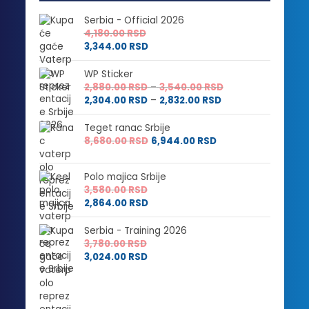
Serbia - Official 2026
4,180.00
RSD
3,344.00
RSD
WP Sticker
Raspon
2,880.00
RSD
–
3,540.00
RSD
Raspon
cena:
2,304.00
RSD
–
2,832.00
RSD
cena:
od
od
2,880.00 RSD
Teget ranac Srbije
2,304.00 RSD
do
8,680.00
RSD
6,944.00
RSD
do
3,540.00 RSD
2,832.00 RSD
Polo majica Srbije
3,580.00
RSD
2,864.00
RSD
Serbia - Training 2026
3,780.00
RSD
3,024.00
RSD