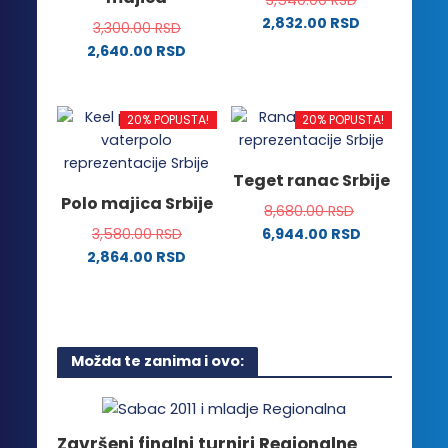
3,540.00
RSD
mogu
mogu
2,832.00
RSD
biti
biti
3,300.00
RSD
Ovaj
izabrane
izabrane
2,640.00
RSD
proizvod
na
na
Ovaj
ima
stranici
stranici
proizvod
više
proizvoda.
proizvoda.
ima
20% POPUSTA!
20% POPUSTA!
varijanti.
više
Opcije
varijanti.
Teget ranac Srbije
mogu
Opcije
Polo majica Srbije
biti
8,680.00
RSD
mogu
izabrane
3,580.00
RSD
6,944.00
RSD
biti
na
2,864.00
RSD
izabrane
stranici
Ovaj
na
proizvoda.
proizvod
stranici
ima
proizvoda.
više
Možda te zanima i ovo:
varijanti.
Opcije
mogu
biti
Završeni finalni turniri Regionalne