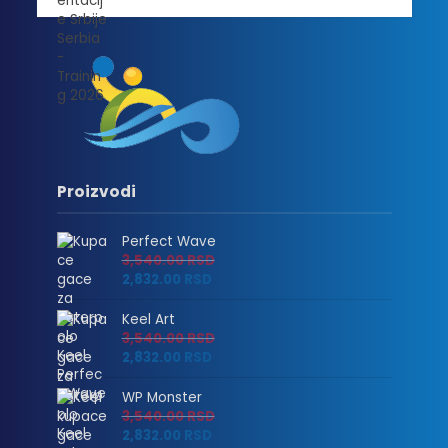
Proizvodi
Perfect Wave
3,540.00
RSD
2,832.00
RSD
Keel Art
3,540.00
RSD
2,832.00
RSD
WP Monster
3,540.00
RSD
2,832.00
RSD