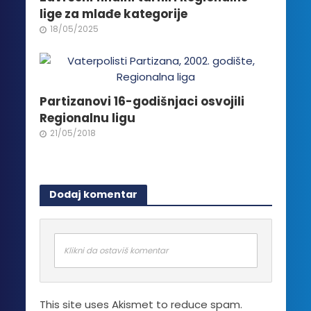
izabrane
lige za mlađe kategorije
na
18/05/2025
stranici
proizvoda.
Partizanovi 16-godišnjaci osvojili
Regionalnu ligu
21/05/2018
Dodaj komentar
Klikni da ostaviš komentar
This site uses Akismet to reduce spam.