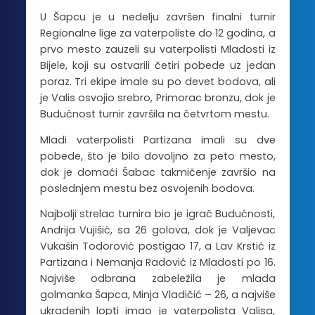
U Šapcu je u nedelju završen finalni turnir
Regionalne lige za vaterpoliste do 12 godina, a
prvo mesto zauzeli su vaterpolisti Mladosti iz
Bijele, koji su ostvarili četiri pobede uz jedan
poraz. Tri ekipe imale su po devet bodova, ali
je Valis osvojio srebro, Primorac bronzu, dok je
Budućnost turnir završila na četvrtom mestu.
Mladi vaterpolisti Partizana imali su dve
pobede, što je bilo dovoljno za peto mesto,
dok je domaći Šabac takmičenje završio na
poslednjem mestu bez osvojenih bodova.
Najbolji strelac turnira bio je igrač Budućnosti,
Andrija Vujišić, sa 26 golova, dok je Valjevac
Vukašin Todorović postigao 17, a Lav Krstić iz
Partizana i Nemanja Radović iz Mladosti po 16.
Najviše odbrana zabeležila je mlada
golmanka Šapca, Minja Vladičić – 26, a najviše
ukradenih lopti imao je vaterpolista Valisa,