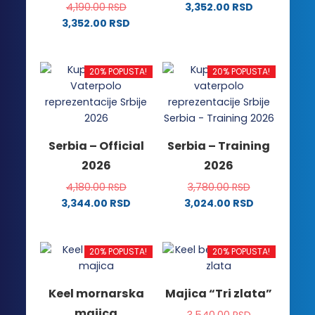
4,190.00
RSD
3,352.00
RSD
Ovaj
3,352.00
RSD
Ovaj
proizvod
proizvod
ima
ima
više
20% POPUSTA!
20% POPUSTA!
više
varijanti.
varijanti.
Opcije
Opcije
mogu
mogu
biti
Serbia – Official
Serbia – Training
biti
izabrane
2026
2026
izabrane
na
na
stranici
4,180.00
RSD
3,780.00
RSD
stranici
proizvoda.
3,344.00
RSD
3,024.00
RSD
proizvoda.
Ovaj
Ovaj
proizvod
proizvod
ima
ima
20% POPUSTA!
20% POPUSTA!
više
više
varijanti.
varijanti.
Keel mornarska
Majica “Tri zlata”
Opcije
Opcije
majica