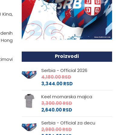
 Kina,
odenih
, Hong
Proizvodi
timovi
Serbia - Official 2026
4,180.00
RSD
3,344.00
RSD
Keel mornarska majica
3,300.00
RSD
2,640.00
RSD
Serbia - Official za decu
2,980.00
RSD