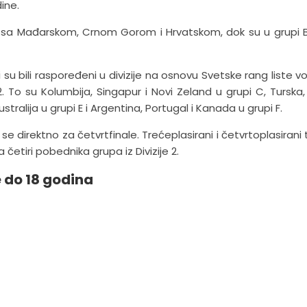
ine.
A, sa Mađarskom, Crnom Gorom i Hrvatskom, dok su u grupi B
i su bili raspoređeni u divizije na osnovu Svetske rang liste v
 2. To su Kolumbija, Singapur i Novi Zeland u grupi C, Turska
ustralija u grupi E i Argentina, Portugal i Kanada u grupi F.
se direktno za četvrtfinale. Trećeplasirani i četvrtoplasirani 
 četiri pobednika grupa iz Divizije 2.
 do 18 godina