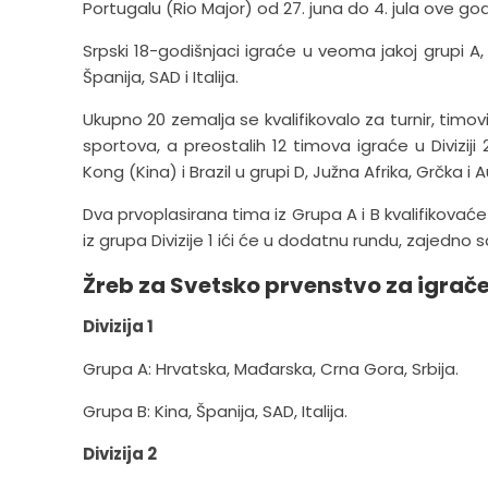
Portugalu (Rio Major) od 27. juna do 4. jula ove god
Srpski 18-godišnjaci igraće u veoma jakoj grupi 
Španija, SAD i Italija.
Ukupno 20 zemalja se kvalifikovalo za turnir, timov
sportova, a preostalih 12 timova igraće u Diviziji
Kong (Kina) i Brazil u grupi D, Južna Afrika, Grčka i A
Dva prvoplasirana tima iz Grupa A i B kvalifikovaće 
iz grupa Divizije 1 ići će u dodatnu rundu, zajedno sa
Žreb za Svetsko prvenstvo za igrače
Divizija 1
Grupa A: Hrvatska, Mađarska, Crna Gora, Srbija.
Grupa B: Kina, Španija, SAD, Italija.
Divizija 2