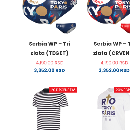
Serbia WP – Tri
Serbia WP – T
zlata (TEGET)
zlata (CRVEN
4,190.00
RSD
4,190.00
RSD
3,352.00
RSD
3,352.00
RSD
Ovaj
Ovaj
proizvod
proizv
20% POPUSTA!
20% POP
ima
ima
više
više
varijanti.
varijanti
Opcije
Opcije
mogu
mogu
biti
biti