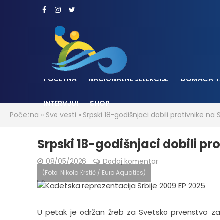
POČETNA
NACIONALNE SELEKCIJE
DOMAĆA T
INTERVJUI
SHOP
Početna
»
Sve vesti
»
Srpski 18-godišnjaci dobili protivnike n
Srpski 18-godišnjaci dobili p
08/05/2026
Dodaj komentar
(Foto: Nikola Krstić / Euro Aquatics)
U petak je održan žreb za Svetsko prvenstvo za 