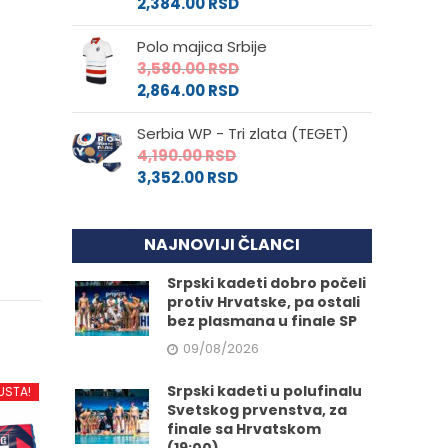
2,384.00
RSD
Polo majica Srbije
3,580.00
RSD
2,864.00
RSD
Serbia WP - Tri zlata (TEGET)
4,190.00
RSD
3,352.00
RSD
NAJNOVIJI ČLANCI
Srpski kadeti dobro počeli
protiv Hrvatske, pa ostali
bez plasmana u finale SP
09/08/2026
Srpski kadeti u polufinalu
USTA!
Svetskog prvenstva, za
finale sa Hrvatskom