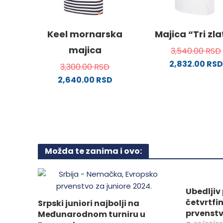
izabrane
izabra
na
na
stranici
stranici
Keel mornarska
Majica “Tri zl
proizvoda.
proizvo
majica
3,540.00
RSD
2,832.00
RSD
3,300.00
RSD
Ovaj
2,640.00
RSD
proizv
Ovaj
ima
proizvod
više
ima
varijanti
više
Opcije
varijanti.
mogu
Možda te zanima i ovo:
Opcije
biti
mogu
izabra
biti
na
izabrane
Ubedljiv 
stranici
na
četvrtfi
Srpski juniori najbolji na
proizvo
stranici
prvenstv
Međunarodnom turniru u