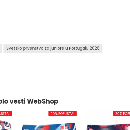
Svetsko prvenstvo za juniore u Portugalu 2026
olo vesti WebShop
USTA!
20% POPUSTA!
20% POP