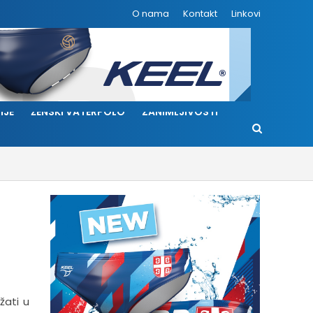
O nama
Kontakt
Linkovi
IJE
ŽENSKI VATERPOLO
ZANIMLJIVOSTI
žati u