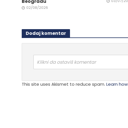
proizvoda.
Beogradu
03/07/2
02/08/2026
Dodaj komentar
Klikni da ostaviš komentar
This site uses Akismet to reduce spam.
Learn how