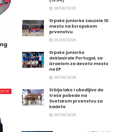
(19:00)
08/08/2026
Srpske juniorke zauzele 10.
mesto na Evropskom
prvenstvu
06/08/2026
ing
Srpske juniorke
deklasirale Portugal, sa
Izraelom za deveto mesto
na EP
06/08/2026
d
Srbija lako i ubedljivo do
USTA!
treće pobede na
Svetskom prvenstvu za
kadete
.
05/08/2026