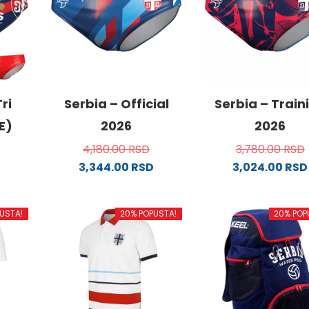
ri
Serbia – Official
Serbia – Train
E)
2026
2026
4,180.00
RSD
3,780.00
RSD
3,344.00
RSD
3,024.00
RSD
Ovaj
Ovaj
od
proizvod
proizvo
USTA!
20% POPUSTA!
20% POP
ima
ima
više
više
.
varijanti.
varijanti
Opcije
Opcije
mogu
mogu
biti
biti