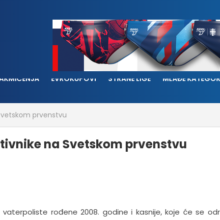
AKMIČENJA
EVROKUPOVI
STRANE LIGE
MLAĐE KATEGOR
a Svetskom prvenstvu
rotivnike na Svetskom prvenstvu
vaterpoliste rođene 2008. godine i kasnije, koje će se odr