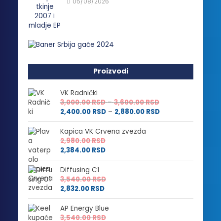
05/08/2026
Proizvodi
VK Radnički
Raspon
3,000.00
RSD
–
3,600.00
RSD
cena:
Raspon
2,400.00
RSD
–
2,880.00
RSD
od
cena:
3,000.00 RSD
od
Kapica VK Crvena zvezda
do
2,400.00 RSD
2,980.00
RSD
3,600.00 RSD
do
2,384.00
RSD
2,880.00 RSD
Diffusing C1
3,540.00
RSD
2,832.00
RSD
AP Energy Blue
3,540.00
RSD