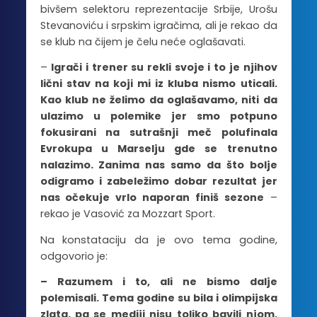
bivšem selektoru reprezentacije Srbije, Urošu
Stevanoviću i srpskim igračima, ali je rekao da
se klub na čijem je čelu neće oglašavati.
–
Igrači i trener su rekli svoje i to je njihov
lični stav na koji mi iz kluba nismo uticali.
Kao klub ne želimo da oglašavamo, niti da
ulazimo u polemike jer smo potpuno
fokusirani na sutrašnji meč polufinala
Evrokupa u Marselju gde se trenutno
nalazimo. Zanima nas samo da što bolje
odigramo i zabeležimo dobar rezultat jer
nas očekuje vrlo naporan finiš sezone
–
rekao je Vasović za Mozzart Sport.
Na konstataciju da je ovo tema godine,
odgovorio je:
– Razumem i to, ali ne bismo dalje
polemisali. Tema godine su bila i olimpijska
zlata, pa se mediji nisu toliko bavili njom.