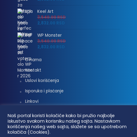
Keel Art
3,540.00
RSD
2,832.00
RSD
WP Monster
3,540.00
RSD
2,832.00
RSD
O nama
Kontakt
Uslovi korišćenja
Isporuka i plaćanje
Linkovi
Moj nalog
Naš portal koristi kolačiće kako bi pružio najbolje
iskustvo svakom korisniku našeg sajta. Nastavkom
korišćenja našeg web sajta, slažete se sa upotrebom
kolačića (Cookies).
Vaterpolo vesti © 2026. Sva prava zadržana.