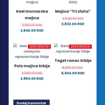
više
više
varijanti.
varijanti.
Keel mornarska
Majica “Tri zlata”
Opcije
Opcije
majica
3,540.00
RSD
mogu
mogu
2,832.00
RSD
biti
biti
3,300.00
RSD
Ovaj
izabrane
izabrane
2,640.00
RSD
proizvod
na
na
Ovaj
ima
stranici
stranici
proizvod
više
proizvoda.
proizvoda.
ima
20% POPUSTA!
20% POPUSTA!
varijanti.
više
Opcije
varijanti.
Teget ranac Srbije
mogu
Opcije
Polo majica Srbije
biti
8,680.00
RSD
mogu
izabrane
3,580.00
RSD
6,944.00
RSD
biti
na
2,864.00
RSD
izabrane
stranici
Ovaj
na
proizvoda.
proizvod
stranici
ima
proizvoda.
više
Dodaj komentar