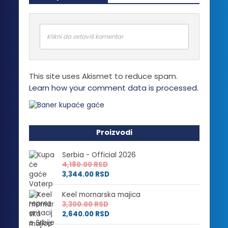
varijanti.
Opcije
mogu
biti
Klikni da ostaviš komentar
izabrane
na
stranici
This site uses Akismet to reduce spam.
proizvoda.
Learn how your comment data is processed.
Proizvodi
Serbia - Official 2026
4,180.00
RSD
3,344.00
RSD
Keel mornarska majica
3,300.00
RSD
2,640.00
RSD