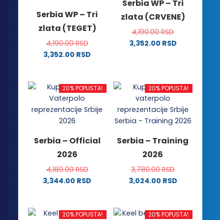
Serbia WP – Tri
Serbia WP – Tri
zlata (CRVENE)
zlata (TEGET)
4,190.00
RSD
4,190.00
RSD
3,352.00
RSD
Ovaj
3,352.00
RSD
Ovaj
proizvod
proizvod
ima
ima
više
20% POPUSTA!
20% POPUSTA!
više
varijanti.
varijanti.
Opcije
Opcije
mogu
mogu
biti
Serbia – Official
Serbia – Training
biti
izabrane
2026
2026
izabrane
na
na
stranici
4,180.00
RSD
3,780.00
RSD
stranici
proizvoda.
3,344.00
RSD
3,024.00
RSD
proizvoda.
Ovaj
Ovaj
proizvod
proizvod
ima
ima
20% POPUSTA!
20% POPUSTA!