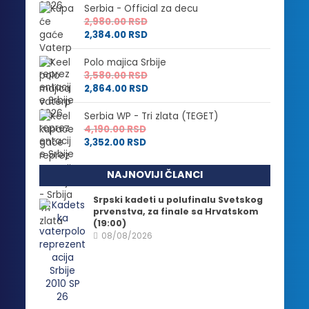
Serbia - Official za decu
2,980.00
RSD
2,384.00
RSD
Polo majica Srbije
3,580.00
RSD
2,864.00
RSD
Serbia WP - Tri zlata (TEGET)
4,190.00
RSD
3,352.00
RSD
NAJNOVIJI ČLANCI
Srpski kadeti u polufinalu Svetskog
prvenstva, za finale sa Hrvatskom
(19:00)
08/08/2026