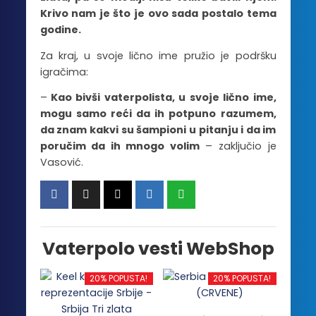
Krivo nam je što je ovo sada postalo tema
godine.
Za kraj, u svoje lično ime pružio je podršku
igračima:
–
Kao bivši vaterpolista, u svoje lično ime,
mogu samo reći da ih potpuno razumem,
da znam kakvi su šampioni u pitanju i da im
poručim da ih mnogo volim
– zaključio je
Vasović.
Vaterpolo vesti WebShop
20% POPUSTA!
20% POPUSTA!