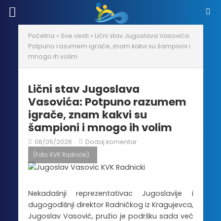
Početna
»
Sve vesti
»
Lični stav Jugoslava Vasovića:
Potpuno razumem igrače, znam kakvi su šampioni i
mnogo ih volim
Lični stav Jugoslava
Vasovića: Potpuno razumem
igrače, znam kakvi su
šampioni i mnogo ih volim
08/05/2026
Dodaj komentar
(Foto: KVK Radnički)
Nekadašnji reprezentativac Jugoslavije i
dugogodišnji direktor Radničkog iz Kragujevca,
Jugoslav Vasović, pružio je podršku sada već