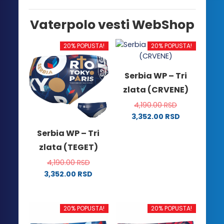
Vaterpolo vesti WebShop
20% POPUSTA!
20% POPUSTA!
Serbia WP – Tri
zlata (CRVENE)
4,190.00
RSD
3,352.00
RSD
Ovaj
Serbia WP – Tri
proizvod
zlata (TEGET)
ima
više
4,190.00
RSD
varijanti.
3,352.00
RSD
Ovaj
Opcije
proizvod
mogu
ima
biti
20% POPUSTA!
20% POPUSTA!
više
izabrane