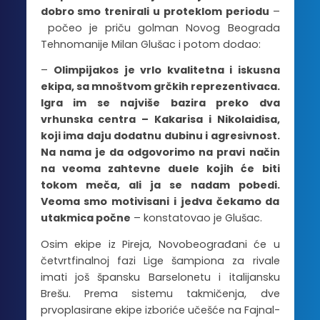
dobro smo trenirali u proteklom periodu
–
počeo je priču golman Novog Beograda
Tehnomanije Milan Glušac i potom dodao:
–
Olimpijakos je vrlo kvalitetna i iskusna
ekipa, sa mnoštvom grčkih reprezentivaca.
Igra im se najviše bazira preko dva
vrhunska centra – Kakarisa i Nikolaidisa,
koji ima daju dodatnu dubinu i agresivnost.
Na nama je da odgovorimo na pravi način
na veoma zahtevne duele kojih će biti
tokom meča, ali ja se nadam pobedi.
Veoma smo motivisani i jedva čekamo da
utakmica počne
– konstatovao je Glušac.
Osim ekipe iz Pireja, Novobeograđani će u
četvrtfinalnoj fazi Lige šampiona za rivale
imati još špansku Barselonetu i italijansku
Brešu. Prema sistemu takmičenja, dve
prvoplasirane ekipe izboriće učešće na Fajnal-