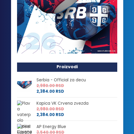
Proizvodi
Serbia - Official za decu
2,980.00
RSD
2,384.00
RSD
Kapica VK Crvena zvezda
2,980.00
RSD
2,384.00
RSD
AP Energy Blue
3,540.00
RSD