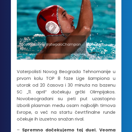
(Foto:
facebook.com/WaterpoloChampion
s)
Vaterpolisti Novog Beograda Tehnomanije u
prvom kolu TOP 8 faze Lige šampiona u
utorak od 20 časova i 30 minuta na bazenu
SC „11. april“ dočekuju grčki Olimpijakos.
Novobeograđani su peti put uzastopno
izborili plasman među osam najboljih timova
Evrope, a već na startu čevrtfinalne runde
očekuje ih izuzetno snažan rival.
–
Spremno dočekujemo taj duel. Veoma