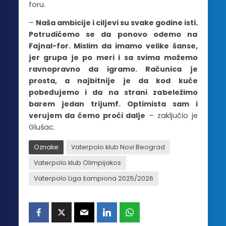
foru.
–
Naša ambicije i ciljevi su svake godine isti.
Potrudićemo se da ponovo odemo na
Fajnal-for. Mislim da imamo velike šanse,
jer grupa je po meri i sa svima možemo
ravnopravno da igramo. Računica je
prosta, a najbitnije je da kod kuće
pobeđujemo i da na strani zabeležimo
barem jedan trijumf. Optimista sam i
verujem da ćemo proći dalje
– zaključio je
Glušac.
Oznake
Vaterpolo klub Novi Beograd
Vaterpolo klub Olimpijakos
Vaterpolo Liga šampiona 2025/2026