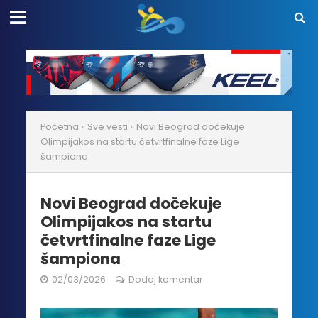
Početna
»
Sve vesti
»
Novi Beograd dočekuje
Olimpijakos na startu četvrtfinalne faze Lige
šampiona
Novi Beograd dočekuje
Olimpijakos na startu
četvrtfinalne faze Lige
šampiona
02/03/2026
Dodaj komentar