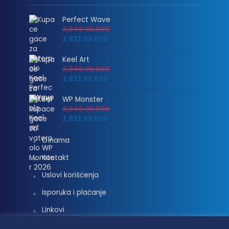
Perfect Wave
3,540.00
RSD
2,832.00
RSD
Keel Art
3,540.00
RSD
2,832.00
RSD
WP Monster
3,540.00
RSD
2,832.00
RSD
O nama
Kontakt
Uslovi korišćenja
Isporuka i plaćanje
Linkovi
Moj nalog