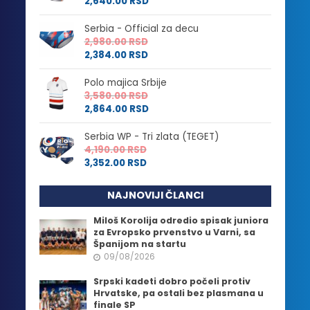
2,640.00
RSD
Serbia - Official za decu
2,980.00
RSD
2,384.00
RSD
Polo majica Srbije
3,580.00
RSD
2,864.00
RSD
Serbia WP - Tri zlata (TEGET)
4,190.00
RSD
3,352.00
RSD
NAJNOVIJI ČLANCI
Miloš Korolija odredio spisak juniora
za Evropsko prvenstvo u Varni, sa
Španijom na startu
09/08/2026
Srpski kadeti dobro počeli protiv
Hrvatske, pa ostali bez plasmana u
finale SP