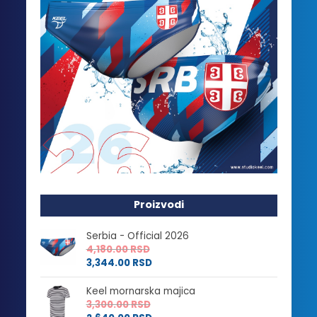
Proizvodi
Serbia - Official 2026
4,180.00
RSD
3,344.00
RSD
Keel mornarska majica
3,300.00
RSD