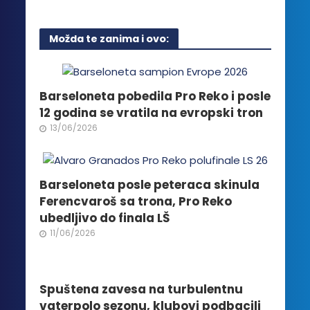
ima
više
Možda te zanima i ovo:
varijanti.
Opcije
mogu
biti
Barseloneta pobedila Pro Reko i posle
izabrane
12 godina se vratila na evropski tron
na
13/06/2026
stranici
proizvoda.
Barseloneta posle peteraca skinula
Ferencvaroš sa trona, Pro Reko
ubedljivo do finala LŠ
11/06/2026
Spuštena zavesa na turbulentnu
vaterpolo sezonu, klubovi podbacili