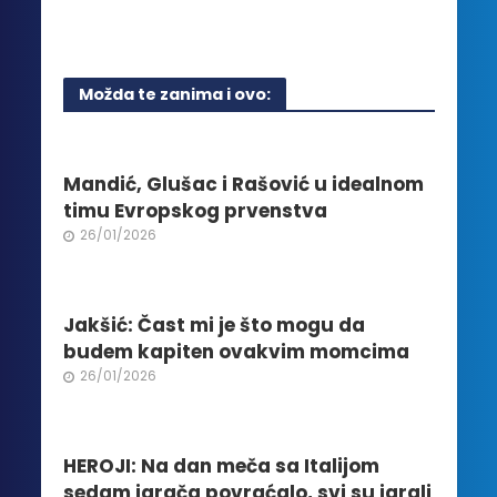
Ovaj
na
proizvoda.
proizvod
stranici
ima
proizvoda.
više
Možda te zanima i ovo:
varijanti.
Opcije
mogu
biti
Mandić, Glušac i Rašović u idealnom
izabrane
timu Evropskog prvenstva
na
26/01/2026
stranici
proizvoda.
Jakšić: Čast mi je što mogu da
budem kapiten ovakvim momcima
26/01/2026
HEROJI: Na dan meča sa Italijom
sedam igrača povraćalo, svi su igrali