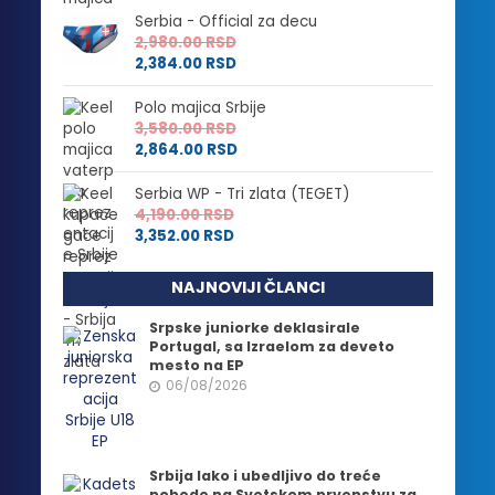
Serbia - Official za decu
2,980.00
RSD
2,384.00
RSD
Polo majica Srbije
3,580.00
RSD
2,864.00
RSD
Serbia WP - Tri zlata (TEGET)
4,190.00
RSD
3,352.00
RSD
NAJNOVIJI ČLANCI
Srpske juniorke deklasirale
Portugal, sa Izraelom za deveto
mesto na EP
06/08/2026
Srbija lako i ubedljivo do treće
pobede na Svetskom prvenstvu za