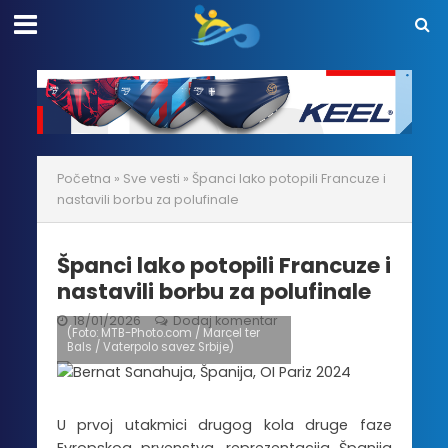
Početna
»
Sve vesti
»
Španci lako potopili Francuze i
nastavili borbu za polufinale
Španci lako potopili Francuze i
nastavili borbu za polufinale
18/01/2026
Dodaj komentar
(Foto: MTB-Photo.com / Marcel ter
Bals / Vaterpolo savez Srbije)
U prvoj utakmici drugog kola druge faze