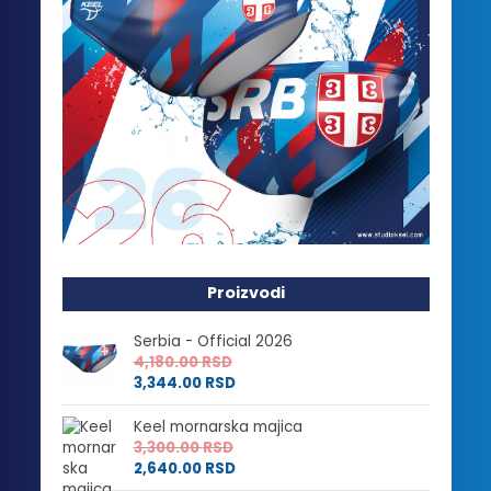
Proizvodi
Serbia - Official 2026
4,180.00
RSD
3,344.00
RSD
Keel mornarska majica
3,300.00
RSD
2,640.00
RSD