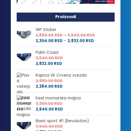
Proizvodi
WP Sticker
Raspon
2,880.00
RSD
–
3,540.00
RSD
Raspon
cena:
2,304.00
RSD
–
2,832.00
RSD
cena:
od
od
2,880.00 RSD
Palm Coast
2,304.00 RSD
do
3,540.00
RSD
do
3,540.00 RSD
2,832.00
RSD
2,832.00 RSD
Kapica VK Crvena zvezda
2,980.00
RSD
2,384.00
RSD
Keel mornarska majica
3,300.00
RSD
2,640.00
RSD
Basic sport #1 (Revolution)
3,540.00
RSD