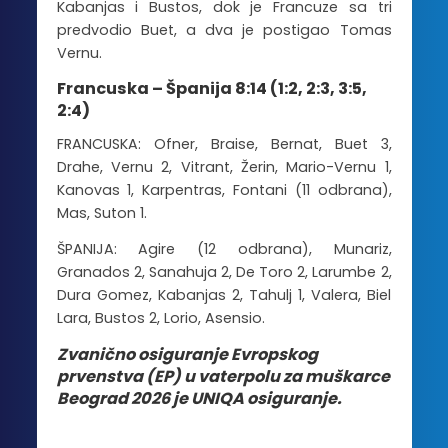
Kabanjas i Bustos, dok je Francuze sa tri
predvodio Buet, a dva je postigao Tomas
Vernu.
Francuska – Španija 8:14 (1:2, 2:3, 3:5,
2:4)
FRANCUSKA: Ofner, Braise, Bernat, Buet 3,
Drahe, Vernu 2, Vitrant, Žerin, Mario-Vernu 1,
Kanovas 1, Karpentras, Fontani (11 odbrana),
Mas, Suton 1.
ŠPANIJA: Agire (12 odbrana), Munariz,
Granados 2, Sanahuja 2, De Toro 2, Larumbe 2,
Dura Gomez, Kabanjas 2, Tahulj 1, Valera, Biel
Lara, Bustos 2, Lorio, Asensio.
Zvanično osiguranje Evropskog
prvenstva (EP) u vaterpolu za muškarce
Beograd 2026 je UNIQA osiguranje.