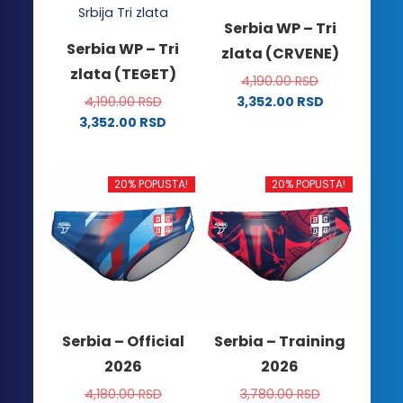
Serbia WP – Tri
Serbia WP – Tri
zlata (CRVENE)
zlata (TEGET)
4,190.00
RSD
4,190.00
RSD
3,352.00
RSD
Ovaj
3,352.00
RSD
Ovaj
proizvod
proizvod
ima
ima
više
20% POPUSTA!
20% POPUSTA!
više
varijanti.
varijanti.
Opcije
Opcije
mogu
mogu
biti
biti
izabrane
izabrane
na
na
stranici
Serbia – Official
Serbia – Training
stranici
proizvoda.
2026
2026
proizvoda.
4,180.00
RSD
3,780.00
RSD