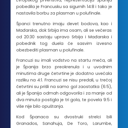
Evropskog prvenstva, reprezentacija Španija
pobedila je Francusku sa sigurnih 14:8 i tako je
nastavila borbu za plasman u polufinale.
Španci trenutno imaju devet bodova, kao i
Mađarska, dok Srbija ima osam, ali se večeras
od 20:30 sastaju upravo Srbija i Mađarska i
pobednik tog duela će sasvim izvesno
obezbediti plasman u polufinale.
Francuzi su imali vođstvo na startu meča, ali
je Španija brzo preokrenula i u uvodnim
minutima druge četvrtine je dodatno uvećala
razliku na 4:1. Francuzi se nisu predali, u trećoj
četvrtini su prišli na samo gol zaostatka (6:5),
ali je Španija odmah odgovorila i za manje od
dva minuta postigla je tri gola, te povela 9:5 i
više nije bilo opuštanja.
Kod Španaca su dvostruki strelci bili
Granados, Sanahuja, De Toro, Larumbe,