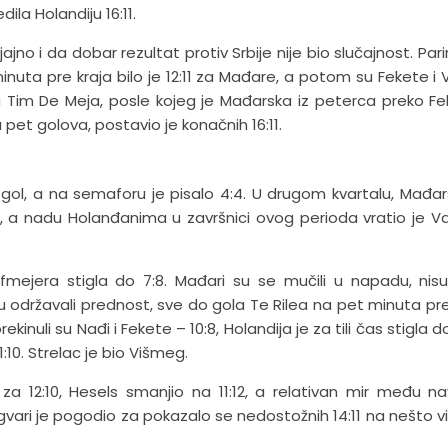
la Holandiju 16:11.
jno i da dobar rezultat protiv Srbije nije bio slučajnost. Parir
uta pre kraja bilo je 12:11 za Mađare, a potom su Fekete i V
itija Tim De Meja, posle kojeg je Mađarska iz peterca preko F
i sa pet golova, postavio je konačnih 16:11.
gol, a na semaforu je pisalo 4:4. U drugom kvartalu, Mađar
5, a nadu Holanđanima u završnici ovog perioda vratio je V
mejera stigla do 7:8. Mađari su se mučili u napadu, nisu
 su održavali prednost, sve do gola Te Rilea na pet minuta pre
inuli su Nađi i Fekete – 10:8, Holandija je za tili čas stigla do
:10. Strelac je bio Višmeg.
za 12:10, Hesels smanjio na 11:12, a relativan mir među na
vari je pogodio za pokazalo se nedostožnih 14:11 na nešto v