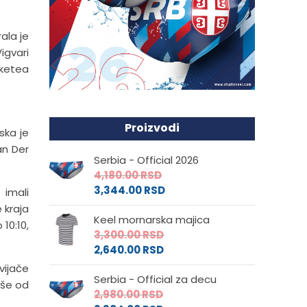
ala je
igvari
eketea
Proizvodi
ska je
an Der
Serbia - Official 2026
4,180.00
RSD
3,344.00
RSD
 imali
 kraja
Keel mornarska majica
 10:10,
3,300.00
RSD
2,640.00
RSD
vijače
Serbia - Official za decu
iše od
2,980.00
RSD