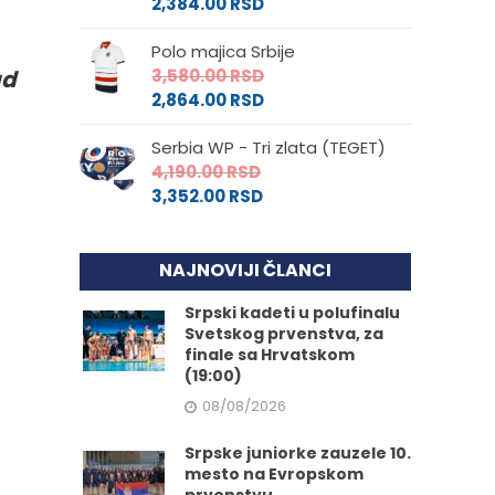
2,384.00
RSD
Polo majica Srbije
ad
3,580.00
RSD
2,864.00
RSD
Serbia WP - Tri zlata (TEGET)
4,190.00
RSD
3,352.00
RSD
NAJNOVIJI ČLANCI
Srpski kadeti u polufinalu
Svetskog prvenstva, za
finale sa Hrvatskom
(19:00)
08/08/2026
Srpske juniorke zauzele 10.
mesto na Evropskom