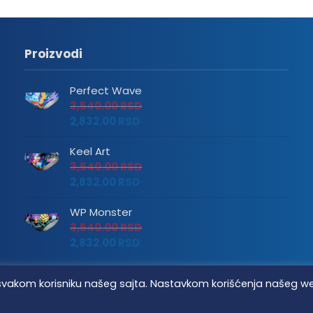
Proizvodi
Perfect Wave
3,540.00
RSD
2,832.00
RSD
Keel Art
3,540.00
RSD
2,832.00
RSD
WP Monster
3,540.00
RSD
2,832.00
RSD
tvo svakom korisniku našeg sajta. Nastavkom korišćenja našeg w