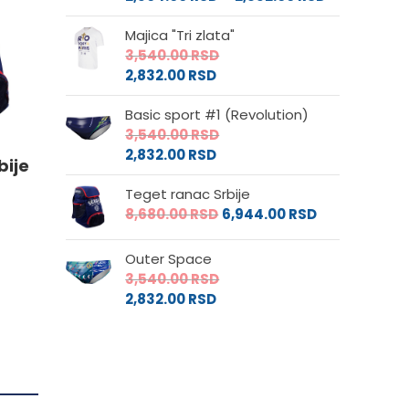
cena:
od
.
Majica "Tri zlata"
od
2,880.00 RS
3,540.00
RSD
2,304.00 RS
do
2,832.00
RSD
do
3,540.00 RS
2,832.00 RSD
e
Basic sport #1 (Revolution)
3,540.00
RSD
2,832.00
RSD
bije
da.
Teget ranac Srbije
8,680.00
RSD
6,944.00
RSD
Outer Space
3,540.00
RSD
2,832.00
RSD