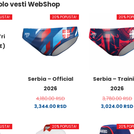
olo vesti WebShop
USTA!
20% POPUSTA!
20% POP
ri
E)
od
Serbia – Official
Serbia – Train
2026
2026
4,180.00
RSD
3,780.00
RSD
.
3,344.00
RSD
3,024.00
RSD
Ovaj
Ovaj
proizvod
proizvo
USTA!
20% POPUSTA!
20% POP
ima
ima
ne