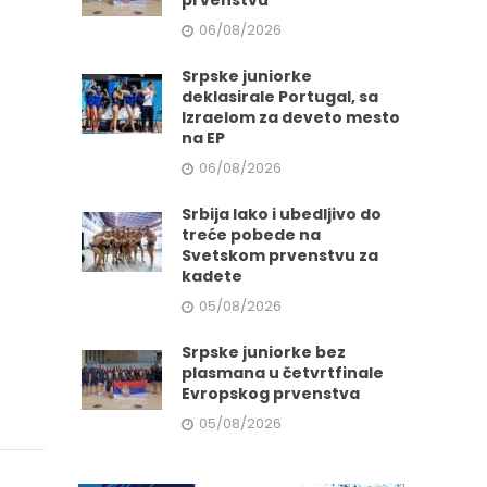
prvenstvu
06/08/2026
Srpske juniorke
deklasirale Portugal, sa
Izraelom za deveto mesto
na EP
06/08/2026
Srbija lako i ubedljivo do
treće pobede na
Svetskom prvenstvu za
kadete
05/08/2026
Srpske juniorke bez
plasmana u četvrtfinale
Evropskog prvenstva
05/08/2026