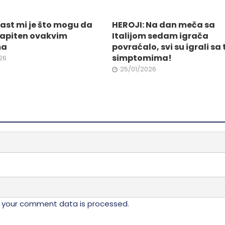
ne
izabrane
na
Čast mi je što mogu da
HEROJI: Na dan meča sa
stranici
apiten ovakvim
Italijom sedam igrača
da.
proizvoda.
ma
povraćalo, svi su igrali sa
simptomima!
26
25/01/2026
 your comment data is processed.