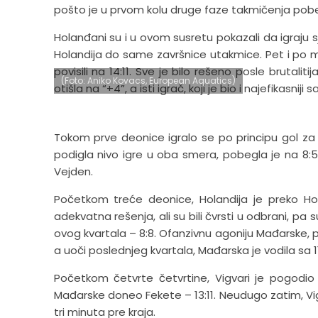
pošto je u prvom kolu druge faze takmičenja pobedi
Holanđani su i u ovom susretu pokazali da igraju sja
Holandija do same završnice utakmice. Pet i po min
povisili na 14:11. Sve je bilo rešeno posle brutal
(Foto: Aniko Kovacs, European Aquatics)
otišla na “+4”, a isti igrač, koji je bio i najefikasnij
Tokom prve deonice igralo se po principu gol za 
podigla nivo igre u oba smera, pobegla je na 8:
Vejden.
Početkom treće deonice, Holandija je preko Hof
adekvatna rešenja, ali su bili čvrsti u odbrani, pa
ovog kvartala – 8:8. Ofanzivnu agoniju Mađarske, prek
a uoči poslednjeg kvartala, Mađarska je vodila sa 11
Početkom četvrte četvrtine, Vigvari je pogodio 
Mađarske doneo Fekete – 13:11. Neudugo zatim, Vig
tri minuta pre kraja.