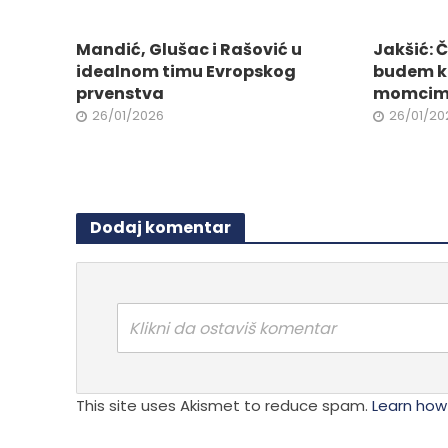
izabra
biti
na
izabrane
Mandić, Glušac i Rašović u
Jakšić: 
stranici
na
idealnom timu Evropskog
budem k
proizvo
stranici
prvenstva
momci
proizvoda.
26/01/2026
26/01/20
Dodaj komentar
Klikni da ostaviš komentar
This site uses Akismet to reduce spam.
Learn how