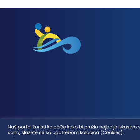
Naš portal koristi kolačiće kako bi pružio najbolje iskus
sajta, slažete se sa upotrebom kolačića (Cookies).
Vaterpolo vesti © 2026. Sva prava zadržana.