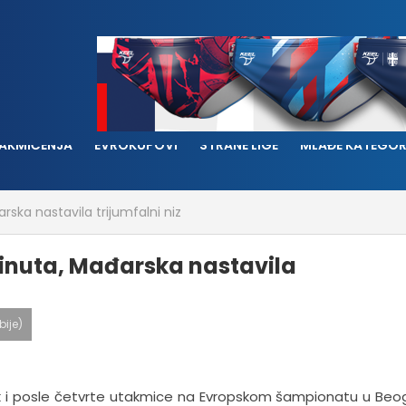
AKMIČENJA
EVROKUPOVI
STRANE LIGE
MLAĐE KATEGOR
rska nastavila trijumfalni niz
minuta, Mađarska nastavila
bije)
k i posle četvrte utakmice na Evropskom šampionatu u Beo