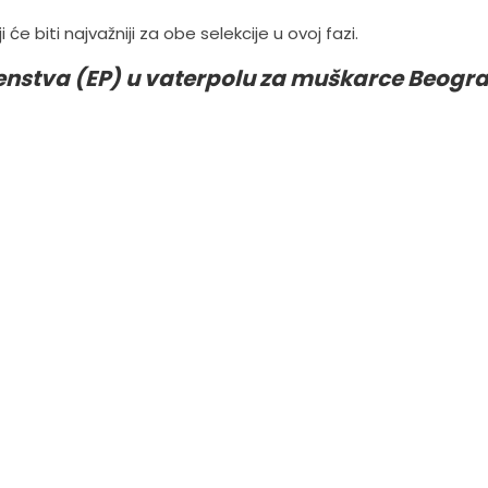
e biti najvažniji za obe selekcije u ovoj fazi.
enstva (EP) u vaterpolu za muškarce Beogr