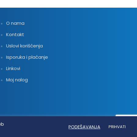
O nama
Kontakt
Uslovi korišćenja
Isporuka i plaćanje
Linkovi
Moj nalog
eb
PODEŠAVANJA
PRIHVATI