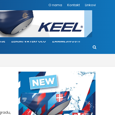
O nama
Kontakt
Linkovi
IJE
ŽENSKI VATERPOLO
ZANIMLJIVOSTI
gradu,