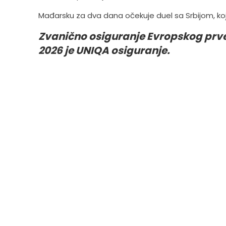
Mađarsku za dva dana očekuje duel sa Srbijom, koji ć
Zvanično osiguranje Evropskog prv
2026 je UNIQA osiguranje.