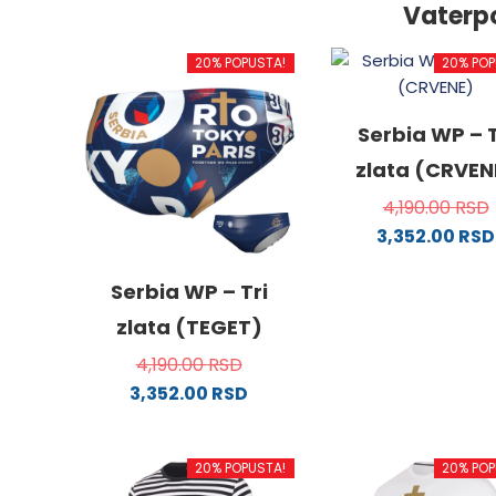
Vaterp
20% POPUSTA!
20% POP
Serbia WP – T
zlata (CRVEN
4,190.00
RSD
3,352.00
RSD
Ovaj
proizv
Serbia WP – Tri
ima
zlata (TEGET)
više
4,190.00
RSD
varijanti
3,352.00
RSD
Opcije
Ovaj
mogu
proizvod
biti
20% POPUSTA!
20% POP
ima
izabra