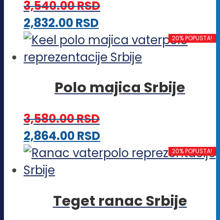
stranici
3,540.00
RSD
Opcije
proizvoda.
Ovaj
2,832.00
RSD
mogu
proizvod
20% POPUSTA!
biti
ima
izabrane
više
na
Polo majica Srbije
varijanti.
stranici
Opcije
proizvoda.
3,580.00
RSD
mogu
Ovaj
2,864.00
RSD
biti
proizvod
20% POPUSTA!
izabrane
ima
na
više
stranici
Teget ranac Srbije
varijanti.
proizvoda.