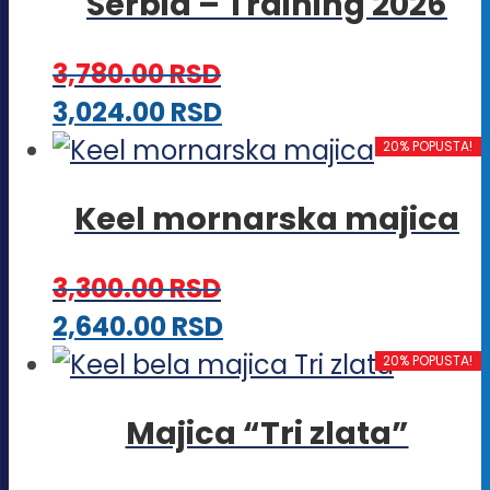
Serbia – Training 2026
Opcije
mogu
3,780.00
RSD
biti
Ovaj
3,024.00
RSD
izabrane
proizvod
20% POPUSTA!
na
ima
stranici
Keel mornarska majica
više
proizvoda.
varijanti.
3,300.00
RSD
Opcije
Ovaj
2,640.00
RSD
mogu
proizvod
20% POPUSTA!
biti
ima
izabrane
Majica “Tri zlata”
više
na
varijanti.