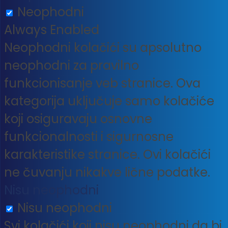
Neophodni
Always Enabled
Neophodni kolačići su apsolutno
neophodni za pravilno
funkcionisanje veb stranice. Ova
kategorija uključuje samo kolačiće
koji osiguravaju osnovne
funkcionalnosti i sigurnosne
karakteristike stranice. Ovi kolačići
ne čuvanju nikakve lične podatke.
Nisu neophodni
Nisu neophodni
Svi kolačići koji nisu neophodni da bi