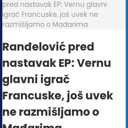
pred nastavak EP: Vernu glavni
igrač Francuske, još uvek ne
razmišljamo o Mađarima
Ranđelović pred
nastavak EP: Vernu
glavni igrač
Francuske, još uvek
ne razmišljamo o