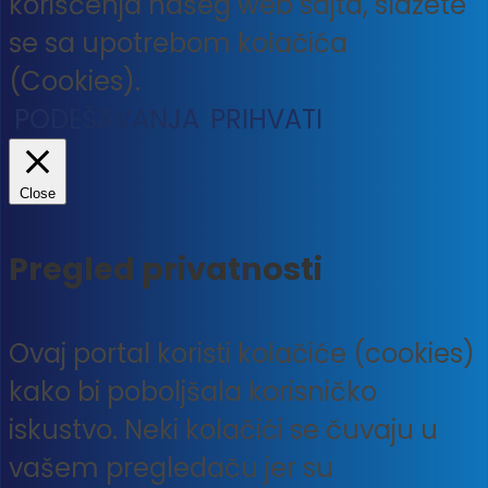
korišćenja našeg web sajta, slažete
se sa upotrebom kolačića
(Cookies).
PODEŠAVANJA
PRIHVATI
Close
Pregled privatnosti
Ovaj portal koristi kolačiće (cookies)
kako bi poboljšala korisničko
iskustvo. Neki kolačići se čuvaju u
vašem pregledaču jer su