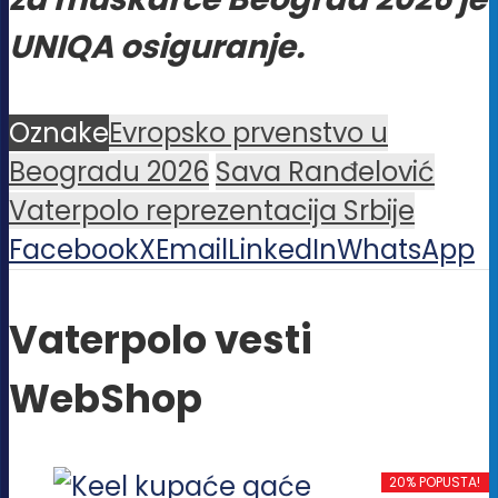
UNIQA osiguranje.
Oznake
Evropsko prvenstvo u
Beogradu 2026
Sava Ranđelović
Vaterpolo reprezentacija Srbije
Facebook
X
Email
LinkedIn
WhatsApp
Vaterpolo vesti
WebShop
20% POPUSTA!