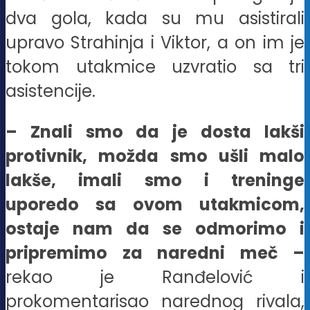
dva gola, kada su mu asistirali
upravo Strahinja i Viktor, a on im je
tokom utakmice uzvratio sa tri
asistencije.
– Znali smo da je dosta lakši
protivnik, možda smo ušli malo
lakše, imali smo i treninge
uporedo sa ovom utakmicom,
ostaje nam da se odmorimo i
pripremimo za naredni meč –
rekao je Ranđelović i
prokomentarisao narednog rivala,