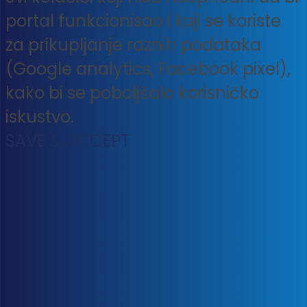
portal funkcionisao i koji se koriste
za prikupljanje raznih podataka
(Google analytics, Facebook pixel),
kako bi se poboljšalo korisničko
iskustvo.
SAVE & ACCEPT