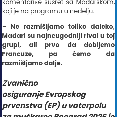
komentariše susret sa Mađarskom,
koji je na programu u nedelju.
– Ne razmišljamo toliko daleko,
Mađari su najneugodniji rival u toj
grupi, ali prvo da dobijemo
Francuze, pa ćemo da
razmišljamo dalje.
Zvanično
osiguranje Evropskog
prvenstva (EP) u vaterpolu
za muškarce Beograd 2026 je