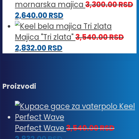
od
2,88
mornarska majica
3,300.00
RSD
2,304
do
2,640.00
RSD
do
3,54
2,832
Majica "Tri zlata"
3,540.00
RSD
2,832.00
RSD
Proizvodi
Perfect Wave
3,540.00
RSD
2,832.00
RSD