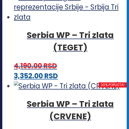
Serbia WP – Tri zlata
(TEGET)
4,190.00
RSD
Ovaj
3,352.00
RSD
proizvod
20% POPUSTA!
ima
Serbia WP – Tri zlata
više
(CRVENE)
varijanti.
Opcije