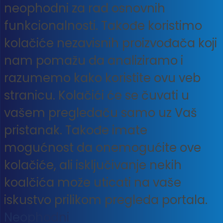
neophodni za rad osnovnih
funkcionalnosti. Takođe koristimo
kolačiće nezavisnih proizvođača koji
nam pomažu da analiziramo i
razumemo kako koristite ovu veb
stranicu. Kolačići će se čuvati u
vašem pregledaču samo uz Vaš
pristanak. Takođe imate
mogućnost da onemogućite ove
kolačiće, ali isključivanje nekih
koalčića može uticati na vaše
iskustvo prilikom pregleda portala.
Neophodni