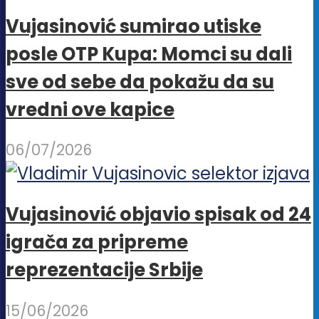
Vujasinović sumirao utiske
posle OTP Kupa: Momci su dali
sve od sebe da pokažu da su
vredni ove kapice
06/07/2026
Vujasinović objavio spisak od 24
igrača za pripreme
reprezentacije Srbije
15/06/2026