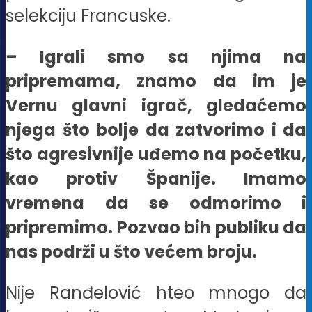
selekciju Francuske.
– Igrali smo sa njima na
pripremama, znamo da im je
Vernu glavni igrač, gledaćemo
njega što bolje da zatvorimo i da
što agresivnije uđemo na početku,
kao protiv Španije. Imamo
vremena da se odmorimo i
pripremimo. Pozvao bih publiku da
nas podrži u što većem broju.
Nije Ranđelović hteo mnogo da