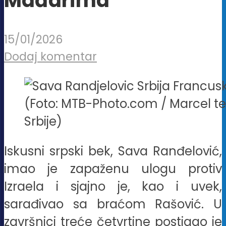
Mađarima
15/01/2026
Dodaj komentar
(Foto: MTB-Photo.com / Marcel ter
Srbije)
Iskusni srpski bek, Sava Ranđelović,
imao je zapaženu ulogu protiv
Izraela i sjajno je, kao i uvek,
sarađivao sa braćom Rašović. U
završnici treće četvrtine postigao je