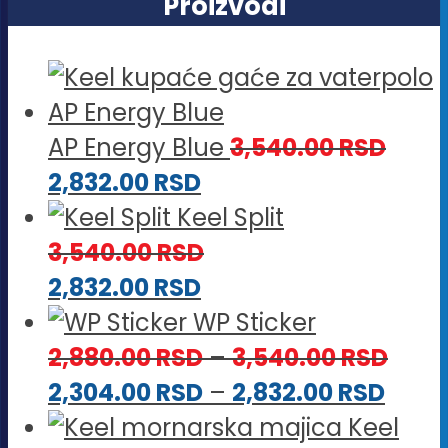
Proizvodi
AP Energy Blue
3,540.00
RSD
2,832.00
RSD
Keel Split
3,540.00
RSD
2,832.00
RSD
WP Sticker
Rasp
2,880.00
RSD
–
3,540.00
RSD
Rasp
cena
2,304.00
RSD
–
2,832.00
RSD
cena
od
Keel