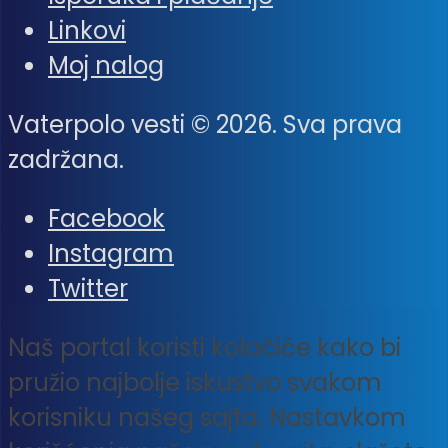
Linkovi
Moj nalog
Vaterpolo vesti © 2026. Sva prava
zadržana.
Facebook
Instagram
Twitter
Naš portal koristi kolačiće kako bi
pružio najbolje iskustvo svakom
korisniku našeg sajta. Nastavkom