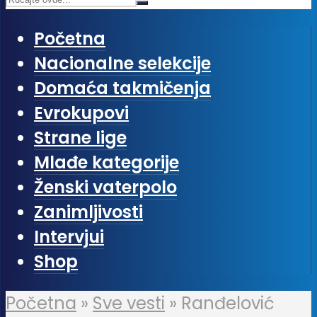
Početna
Nacionalne selekcije
Domaća takmičenja
Evrokupovi
Strane lige
Mlađe kategorije
Ženski vaterpolo
Zanimljivosti
Intervjui
Shop
Početna
»
Sve vesti
»
Ranđelović