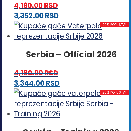
4,190.00
RSD
mogu
Ovaj
3,352.00
RSD
biti
proizvod
20% POPUSTA!
izabrane
ima
na
više
stranici
Serbia – Official 2026
varijanti.
proizvoda.
Opcije
4,180.00
RSD
mogu
Ovaj
3,344.00
RSD
biti
proizvod
20% POPUSTA!
izabrane
ima
na
više
stranici
varijanti.
proizvoda.