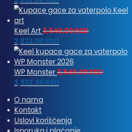
Keel Art
3,540.00
RSD
2,832.00
RSD
WP Monster
3,540.00
RSD
2,832.00
RSD
O nama
Kontakt
Uslovi korišćenja
Isporuka i plaćanje