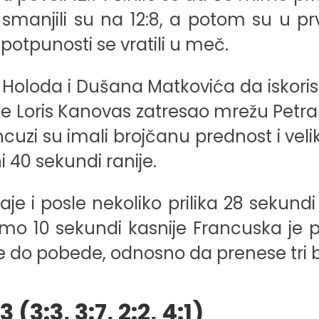
e smanjili su na 12:8, a potom su u 
u potpunosti se vratili u meč.
 Holoda i Dušana Matkovića da iskori
 je Loris Kanovas zatresao mrežu Petr
cuzi su imali brojčanu prednost i velik
i 40 sekundi ranije.
e i posle nekoliko prilika 28 sekundi
mo 10 sekundi kasnije Francuska je p
e do pobede, odnosno da prenese tri 
3:3, 3:7, 2:2, 4:1)