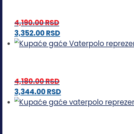
više
varijanti.
4,190.00
RSD
Opcije
Ovaj
3,352.00
RSD
mogu
proizvod
biti
ima
izabrane
više
na
varijanti.
stranici
4,180.00
RSD
Opcije
proizvoda.
Ovaj
3,344.00
RSD
mogu
proizvod
biti
ima
izabrane
više
na
varijanti.