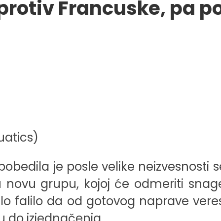
protiv Francuske, pa p
uatics)
bedila je posle velike neizvesnosti s
ovu grupu, kojoj će odmeriti snage
 falilo da od gotovog naprave veresij
đu do izjednačenja.