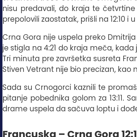
nisu predavali, do kraja te četvrtin
prepolovili zaostatak, prišli na 12:10 i 
Crna Gora nije uspela preko Dmitrija
je stigla na 4:21 do kraja meča, kada
Tri minuta pre završetka susreta Fran
Stiven Vetrant nije bio precizan, kao n
Sada su Crnogorci kaznili te promašaj
pitanje pobednika golom za 13:11. Sa
drame uspela da sačuva loptu i dođ
Francuska – Crna Gora 12:13 (