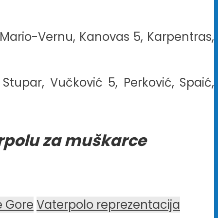
n, Mario-Vernu, Kanovas 5, Karpentras,
Stupar, Vučković 5, Perković, Spaić,
erpolu za muškarce
e Gore
Vaterpolo reprezentacija