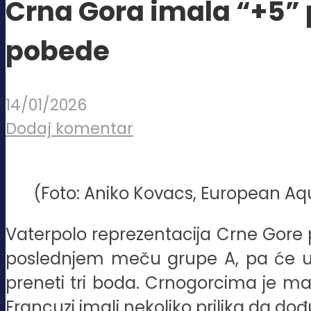
Crna Gora imala “+5” 
pobede
14/01/2026
Dodaj komentar
(Foto: Aniko Kovacs, European Aq
Vaterpolo reprezentacija Crne Gore po
poslednjem meču grupe A, pa će u n
preneti tri boda. Crnogorcima je malo
Francuzi imali nekoliko prilika da do