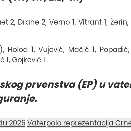
t 2, Drahe 2, Verno 1, Vitrant 1, Žeri
Holod 1, Vujović, Mačić 1, Popadić, 
 1, Gojković 1.
skog prvenstva (EP) u vat
guranje.
du 2026
Vaterpolo reprezentacija Crn