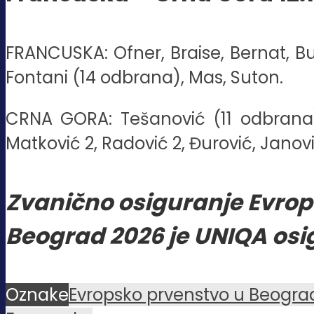
FRANCUSKA: Ofner, Braise, Bernat, Bue
Fontani (14 odbrana), Mas, Suton.
CRNA GORA: Tešanović (11 odbrana), 
Matković 2, Radović 2, Đurović, Janović
Zvanično osiguranje Evrop
Beograd 2026 je UNIQA osi
Oznake
Evropsko prvenstvo u Beogra