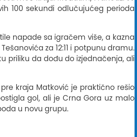
prvih 100 sekundi odlučujućeg perioda
stile napade sa igračem više, a kazna
a Tešanovića za 12:11 i potpunu dramu.
u priliku da dođu do izjednačenja, ali
 pre kraja Matković je praktično rešio
ostigla gol, ali je Crna Gora uz malo
boda u novu grupu.