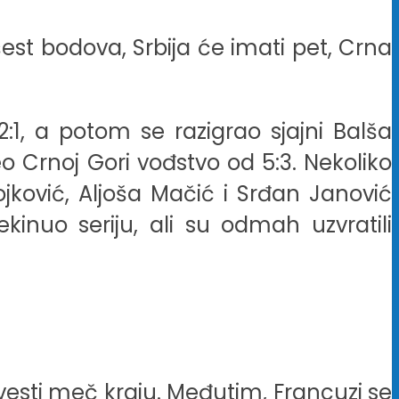
est bodova, Srbija će imati pet, Crna
2:1, a potom se razigrao sjajni Balša
 Crnoj Gori vođstvo od 5:3. Nekoliko
ojković, Aljoša Mačić i Srđan Janović
kinuo seriju, ali su odmah uzvratili
ivesti meč kraju. Međutim, Francuzi se