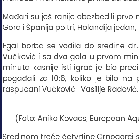
Mađari su još ranije obezbedili prvo
Gora i Španija po tri, Holandija jedan
Egal borba se vodila do sredine drug
Vučković i sa dva gola u prvom minu
minuta kasnije isti igrač je bio pre
pogađali za 10:6, koliko je bilo na
raspucani Vučković i Vasilije Radović.
(Foto: Aniko Kovacs, European Aq
Sredinom treće četvrtine Crnogorci su