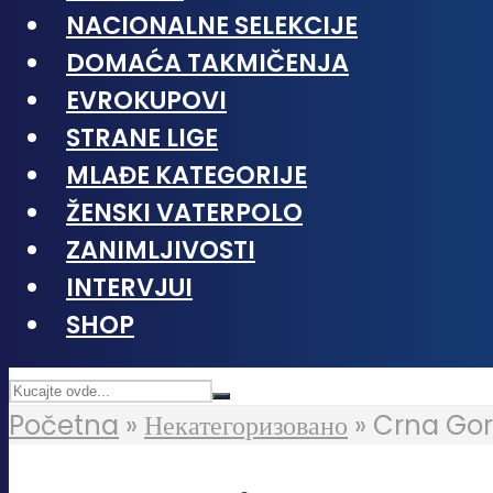
NACIONALNE SELEKCIJE
DOMAĆA TAKMIČENJA
EVROKUPOVI
STRANE LIGE
MLAĐE KATEGORIJE
ŽENSKI VATERPOLO
ZANIMLJIVOSTI
INTERVJUI
SHOP
Početna
»
Некатегоризовано
»
Crna Gor