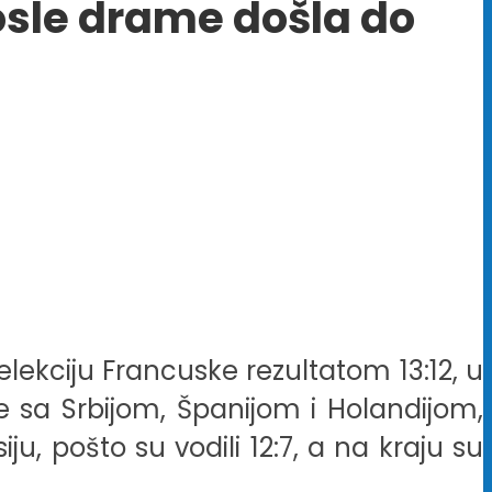
osle drame došla do
elekciju Francuske rezultatom 13:12, u
 sa Srbijom, Španijom i Holandijom,
u, pošto su vodili 12:7, a na kraju su