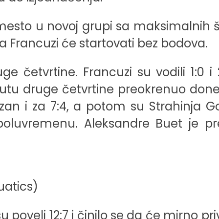
 mesto u novoj grupi sa maksimalnih š
, a Francuzi će startovati bez bodova.
e četvrtine. Francuzi su vodili 1:0 i 
tu druge četvrtine preokrenuo doneo
cizan i za 7:4, a potom su Strahinja G
 poluvremenu. Aleksandre Buet je pre
uatics)
 poveli 12:7 i činilo se da će mirno pr