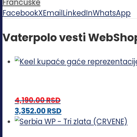
Francuske
Facebook
X
Email
LinkedIn
WhatsApp
Vaterpolo vesti WebSho
4,190.00
RSD
Ovaj
3,352.00
RSD
proizvod
ima