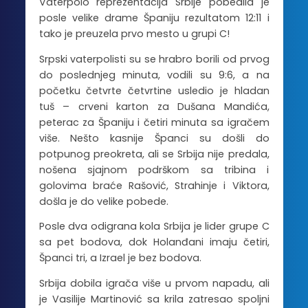
Vaterpolo reprezentacija Srbije pobedila je
posle velike drame Španiju rezultatom 12:11 i
tako je preuzela prvo mesto u grupi C!
Srpski vaterpolisti su se hrabro borili od prvog
do poslednjeg minuta, vodili su 9:6, a na
početku četvrte četvrtine usledio je hladan
tuš – crveni karton za Dušana Mandića,
peterac za Španiju i četiri minuta sa igračem
više. Nešto kasnije Španci su došli do
potpunog preokreta, ali se Srbija nije predala,
nošena sjajnom podrškom sa tribina i
golovima braće Rašović, Strahinje i Viktora,
došla je do velike pobede.
Posle dva odigrana kola Srbija je lider grupe C
sa pet bodova, dok Holanđani imaju četiri,
Španci tri, a Izrael je bez bodova.
Srbija dobila igrača više u prvom napadu, ali
je Vasilije Martinović sa krila zatresao spoljni