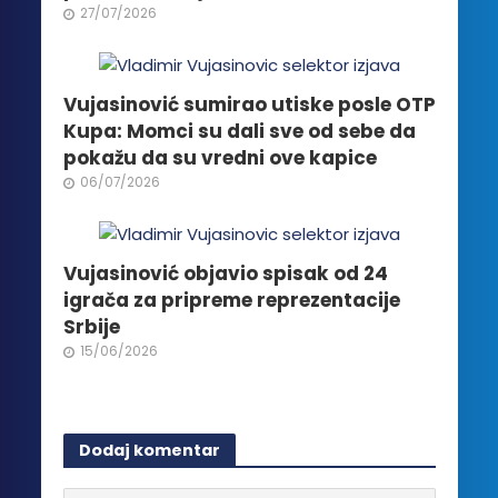
stranici
27/07/2026
proizvoda.
Vujasinović sumirao utiske posle OTP
Kupa: Momci su dali sve od sebe da
pokažu da su vredni ove kapice
06/07/2026
Vujasinović objavio spisak od 24
igrača za pripreme reprezentacije
Srbije
15/06/2026
Dodaj komentar