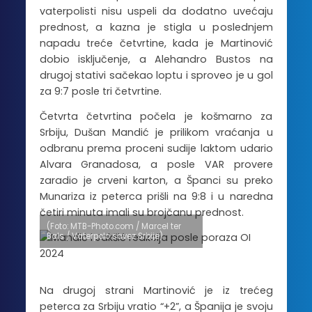
vaterpolisti nisu uspeli da dodatno uvećaju
prednost, a kazna je stigla u poslednjem
napadu treće četvrtine, kada je Martinović
dobio isključenje, a Alehandro Bustos na
drugoj stativi sačekao loptu i sproveo je u gol
za 9:7 posle tri četvrtine.
Četvrta četvrtina počela je košmarno za
Srbiju, Dušan Mandić je prilikom vraćanja u
odbranu prema proceni sudije laktom udario
Alvara Granadosa, a posle VAR provere
zaradio je crveni karton, a Španci su preko
Munariza iz peterca prišli na 9:8 i u naredna
četiri minuta imali su brojčanu prednost.
(Foto: MTB-Photo.com / Marcel ter
Bals / Vaterpolo savez Srbije)
Na drugoj strani Martinović je iz trećeg
peterca za Srbiju vratio “+2”, a Španija je svoju