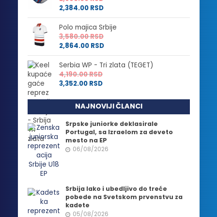
2,384.00
RSD
Polo majica Srbije
3,580.00
RSD
2,864.00
RSD
Serbia WP - Tri zlata (TEGET)
4,190.00
RSD
3,352.00
RSD
NAJNOVIJI ČLANCI
Srpske juniorke deklasirale
Portugal, sa Izraelom za deveto
mesto na EP
06/08/2026
Srbija lako i ubedljivo do treće
pobede na Svetskom prvenstvu za
kadete
05/08/2026