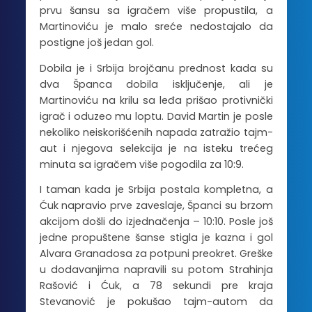
prvu šansu sa igračem više propustila, a
Martinoviću je malo sreće nedostajalo da
postigne još jedan gol.
Dobila je i Srbija brojčanu prednost kada su
dva Španca dobila isključenje, ali je
Martinoviću na krilu sa leđa prišao protivnički
igrač i oduzeo mu loptu. David Martin je posle
nekoliko neiskorišćenih napada zatražio tajm-
aut i njegova selekcija je na isteku trećeg
minuta sa igračem više pogodila za 10:9.
I taman kada je Srbija postala kompletna, a
Ćuk napravio prve zaveslaje, Španci su brzom
akcijom došli do izjednačenja – 10:10. Posle još
jedne propuštene šanse stigla je kazna i gol
Alvara Granadosa za potpuni preokret. Greške
u dodavanjima napravili su potom Strahinja
Rašović i Ćuk, a 78 sekundi pre kraja
Stevanović je pokušao tajm-autom da