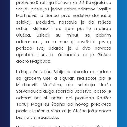
pretvorio Strahinja Rašović za 2:2. Razigrala se
Srbija i posle još jedne dobre odbrane Vasilije
Martinović je doneo prvo vođstvo domaćoj
selekciji. Međutim, nastavio je da rešeta
odlični Munariz i po treći put je matirao
Glušca. Usledili su minuti sa dobrim
odbranama, a u samoj završnici prvog
perioda svoj udarac je u dva navrata
oprobao i Alvaro Granados, ali je Glušac
dobro reagovao.
I drugu četvrtinu Srbija je otvorila napadom
sa igračem više, a siguran realizator bio je
Martinović. Međutim, nije selekcija Uroša
Stevanovića dugo zadržala vođstvo, pošto je
odmah na isti način gol postigao Rodžer
Tahulj. Mogli su Španci do novog preokreta
posle isključenja Vica, ali je Glušac još jednom
bio na visini zadatka.