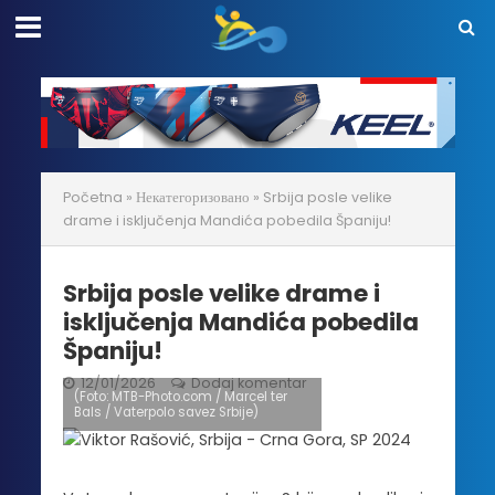
Početna
»
Некатегоризовано
»
Srbija posle velike
drame i isključenja Mandića pobedila Španiju!
Srbija posle velike drame i
isključenja Mandića pobedila
Španiju!
12/01/2026
Dodaj komentar
(Foto: MTB-Photo.com / Marcel ter
Bals / Vaterpolo savez Srbije)