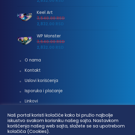
2,832.00
RSD
Keel Art
3,540.00
RSD
2,832.00
RSD
WP Monster
3,540.00
RSD
2,832.00
RSD
O nama
Kontakt
Uslovi korišćenja
Isporuka i plaćanje
Linkovi
Moj nalog
Naš portal koristi kolačiće kako bi pružio najbolje
iskustvo svakom korisniku našeg sajta. Nastavkom
korišćenja našeg web sajta, slažete se sa upotrebom
kolačića (Cookies).
Vaterpolo vesti © 2026. Sva prava zadržana.