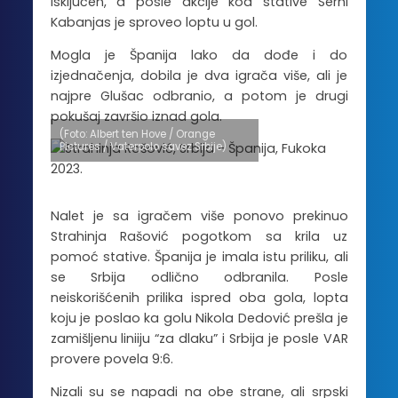
isključen, a posle akcije kod stative Serhi
Kabanjas je sproveo loptu u gol.
Mogla je Španija lako da dođe i do
izjednačenja, dobila je dva igrača više, ali je
najpre Glušac odbranio, a potom je drugi
pokušaj završio iznad gola.
(Foto: Albert ten Hove / Orange
Pictures / Vaterpolo savez Srbije)
Nalet je sa igračem više ponovo prekinuo
Strahinja Rašović pogotkom sa krila uz
pomoć stative. Španija je imala istu priliku, ali
se Srbija odlično odbranila. Posle
neiskorišćenih prilika ispred oba gola, lopta
koju je poslao ka golu Nikola Dedović prešla je
zamišljenu liniiju “za dlaku” i Srbija je posle VAR
provere povela 9:6.
Nizali su se napadi na obe strane, ali srpski