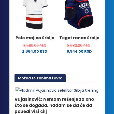
Opcije
varijanti.
mogu
Opcije
biti
mogu
izabrane
biti
na
izabrane
stranici
na
Polo majica Srbije
Teget ranac Srbije
proizvoda.
stranici
3,580.00
RSD
8,680.00
RSD
proizvoda.
2,864.00
RSD
6,944.00
RSD
Ovaj
proizvod
ima
više
Možda te zanima i ovo:
varijanti.
Opcije
mogu
biti
Vujasinović: Nemam rešenje za ono
izabrane
što se događa, nadam se da će da
na
pobedi viši cilj