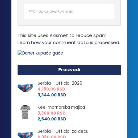
Klikni da ostaviš komentar
This site uses Akismet to reduce spam.
Learn how your comment data is processed.
Proizvodi
Serbia - Official 2026
4,180.00
RSD
3,344.00
RSD
Keel mornarska majica
3,300.00
RSD
2,640.00
RSD
Serbia - Official za decu
2,980.00
RSD