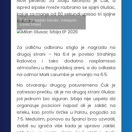
Novi peterac za Srbiju iskoristio je Ćuk, a
ispred srpske mreže razbranio se sjajni Glušac,
koji je za manje od 60 sekundi upisao tri sjajne
(Foto: Slobodan Sandić, Vaterpolo
odbrane.
savez Srbije)
Za odličnu odbranu stigla je nagrada na
drugoj strani – Na 6:4 je povisio Strahinja
Rašovića i tako dodatno rasplamsao
atmosferu u Beogradskoj areni, a do odlaska
na odmor Mark Larumbe je smanjio na 6:5.
Na otvaranju drugog poluvremena Ćuk je
zatresao prečku, ali je na drugoj strani Glušac
još jednom bio siguran. Srbija nije uspela da
organizuje pozicioni napad ali je Jakšić na
isteku, kao protiv Grčke u Parizu, pogodio za
7:5. Međutim, ponovo su Španci brzo uzvratili,
dobili su igrača više kada je upravo Jakšić