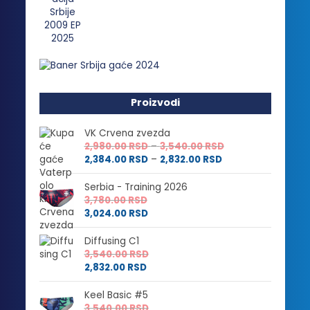
Proizvodi
VK Crvena zvezda
Raspon
2,980.00
RSD
–
3,540.00
RSD
Raspon
cena:
2,384.00
RSD
–
2,832.00
RSD
cena:
od
od
2,980.00 RSD
Serbia - Training 2026
2,384.00 RSD
do
3,780.00
RSD
do
3,540.00 RSD
3,024.00
RSD
2,832.00 RSD
Diffusing C1
3,540.00
RSD
2,832.00
RSD
Keel Basic #5
3,540.00
RSD