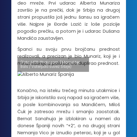
deo mreže. Prvi udarac Alberta Munariza
završio je na prečki, dok je Srbija na drugoj
strani propustila još jednu šansu sa igračem
više. Najpre je Đorđe Lazić iz loše pozicije
pogodio prečku, a potom je i udarac Dušana
Mandića zaustavljen.
Španci su svoju prvu brojčanu prednost
realizovali, a precizan je bio Munariz, koji je i
(Foto: MTB-Photo.com / Marcel ter
minut kasnije iz polu kontre duplirao prednost.
Bals / Vaterpolo savez Srbije)
Konačno, na isteku trećeg minuta utakmice i
Srbija je iskoristila svoj napad sa igračem više,
a posle kombinovanja sa Mandićem, Miloš
Ćuk je zatresao mrežu i smanjio zaostatak.
Bernat Sanahuja je izblokiran u nameri da
donese Španiji novih “+2”, a na drugoj strani
Nemanja Vico je iznudio peterac, koji je u gol