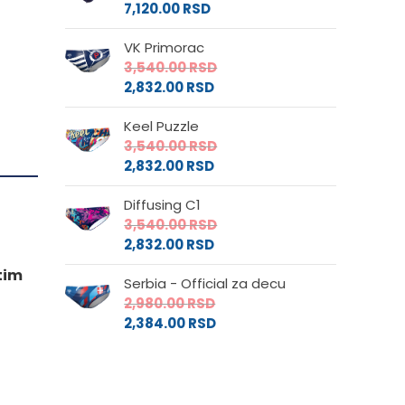
7,120.00
RSD
VK Primorac
3,540.00
RSD
2,832.00
RSD
Keel Puzzle
3,540.00
RSD
2,832.00
RSD
Diffusing C1
3,540.00
RSD
2,832.00
RSD
 tim
Serbia - Official za decu
2,980.00
RSD
2,384.00
RSD