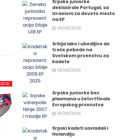
Srpske juniorke
deklasirale Portugal, sa
Izraelom za deveto mesto
na EP
06/08/2026
Srbija lako i ubedljivo do
treće pobede na
Svetskom prvenstvu za
kadete
05/08/2026
USTA!
Srpske juniorke bez
plasmana u četvrtfinale
Evropskog prvenstva
05/08/2026
Srpski kadeti savladali i
Holandiju