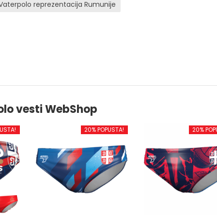
Vaterpolo reprezentacija Rumunije
olo vesti WebShop
USTA!
20% POPUSTA!
20% POP