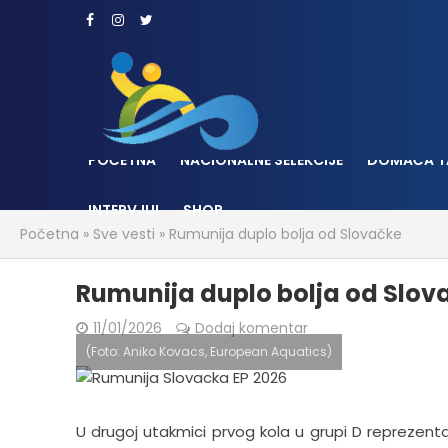
POČETNA
NACIONALNE SELEKCIJE
DOMAĆA T
INTERVJUI
SHOP
Početna
»
Sve vesti
»
Rumunija duplo bolja od Slovačke
Rumunija duplo bolja od Slov
11/01/2026
Dodaj komentar
(Foto: Aniko Kovacs, European Aquatics)
U drugoj utakmici prvog kola u grupi D reprezentac