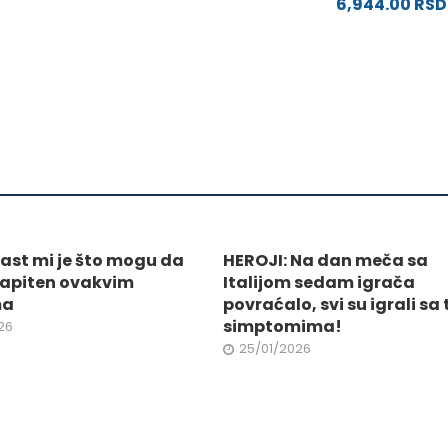
6,944.00
RSD
varijanti.
Opcije
od
mogu
biti
izabrane
.
na
stranici
proizvoda.
ne
Čast mi je što mogu da
HEROJI: Na dan meča sa
apiten ovakvim
Italijom sedam igrača
da.
ma
povraćalo, svi su igrali sa
simptomima!
26
25/01/2026