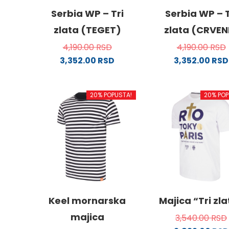
Serbia WP – Tri
Serbia WP – T
zlata (TEGET)
zlata (CRVEN
4,190.00
RSD
4,190.00
RSD
3,352.00
RSD
3,352.00
RSD
Ovaj
Ovaj
proizvod
proizv
20% POPUSTA!
20% POP
ima
ima
više
više
varijanti.
varijanti
Opcije
Opcije
mogu
mogu
biti
biti
izabrane
izabra
na
na
stranici
stranici
Keel mornarska
Majica “Tri zl
proizvoda.
proizvo
majica
3,540.00
RSD