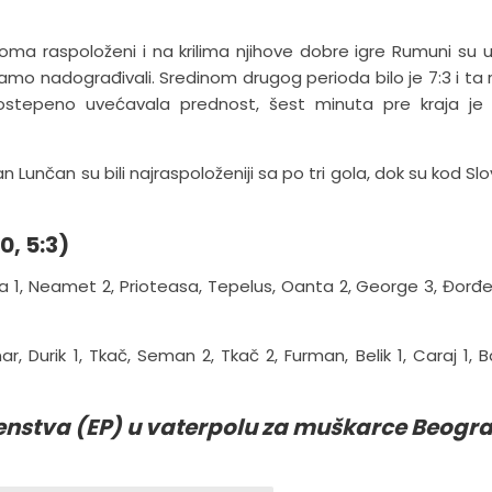
oma raspoloženi i na krilima njihove dobre igre Rumuni su u
amo nadograđivali. Sredinom drugog perioda bilo je 7:3 i ta r
postepeno uvećavala prednost, šest minuta pre kraja je
 Lunčan su bili najraspoloženiji sa po tri gola, dok su kod Sl
0, 5:3)
ea 1, Neamet 2, Prioteasa, Tepelus, Oanta 2, George 3, Đorđe
, Durik 1, Tkač, Seman 2, Tkač 2, Furman, Belik 1, Caraj 1, Ba
enstva (EP) u vaterpolu za muškarce Beogr