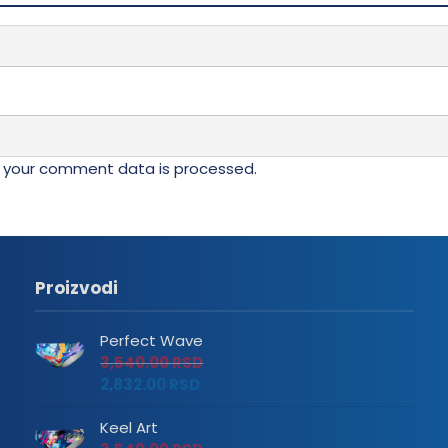
 your comment data is processed.
Proizvodi
Perfect Wave
3,540.00
RSD
2,832.00
RSD
Keel Art