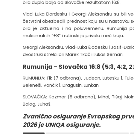
bila duplo bolja od Slovačke rezultatom 16:8.
Vlad-Luka Đorđesku i Georgi Aleksandru su bili ve
četvrtini obezbedili prednost koju su u nastavku s
bila je aktuelna i na poluvremenu. Rumunija 
maksimalnih “+8” i rutinski je privela meč kraju.
Georgi Aleksandru, Vlad-Luka Đođesku i Josif-Darian
dvostruki strelci bili Marek Tkač i Lukas Seman.
Rumunija – Slovačka 16:8 (5:3, 4:2, 2:
RUMUNIJA: Tik (7 odbrana), Judean, Lutesku 1, Ful
Beleneši, Vančik 1, Dragusin, Lunkan.
SLOVAČKA: Kozmer (8 odbrana), Mihal, Tišaj, Molnar
Balog, Juhaš.
Zvanično osiguranje Evropskog prv
2026 je UNIQA osiguranje.