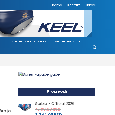
O nama
Kontakt
Linkovi
IJE
ŽENSKI VATERPOLO
ZANIMLJIVOSTI
Proizvodi
Serbia - Official 2026
4,180.00
RSD
što je
3,344.00
RSD