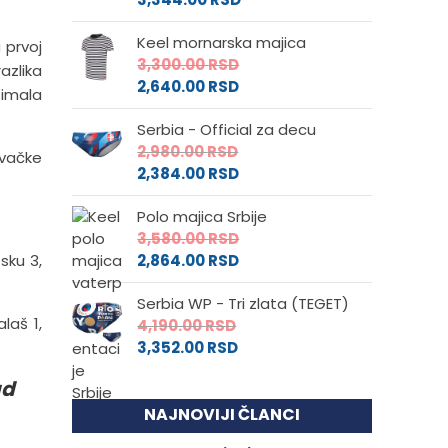
Keel mornarska majica
 prvoj
3,300.00
RSD
azlika
2,640.00
RSD
 imala
Serbia - Official za decu
2,980.00
RSD
ovačke
2,384.00
RSD
Polo majica Srbije
3,580.00
RSD
sku 3,
2,864.00
RSD
Serbia WP - Tri zlata (TEGET)
laš 1,
4,190.00
RSD
3,352.00
RSD
ad
NAJNOVIJI ČLANCI