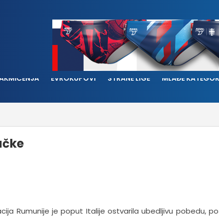
AKMIČENJA
EVROKUPOVI
STRANE LIGE
MLAĐE KATEGOR
ačke
ija Rumunije je poput Italije ostvarila ubedljivu pobedu, po