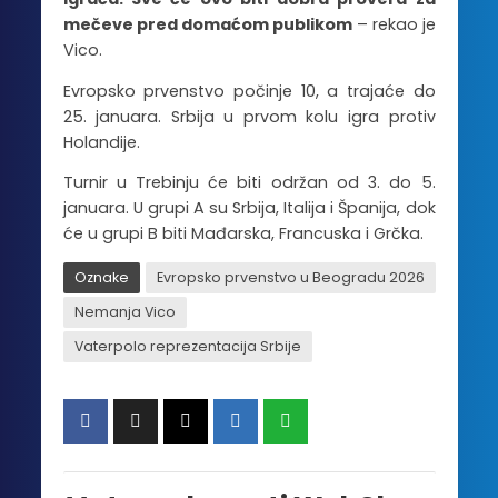
mečeve pred domaćom publikom
– rekao je
Vico.
Evropsko prvenstvo počinje 10, a trajaće do
25. januara. Srbija u prvom kolu igra protiv
Holandije.
Turnir u Trebinju će biti održan od 3. do 5.
januara. U grupi A su Srbija, Italija i Španija, dok
će u grupi B biti Mađarska, Francuska i Grčka.
Oznake
Evropsko prvenstvo u Beogradu 2026
Nemanja Vico
Vaterpolo reprezentacija Srbije