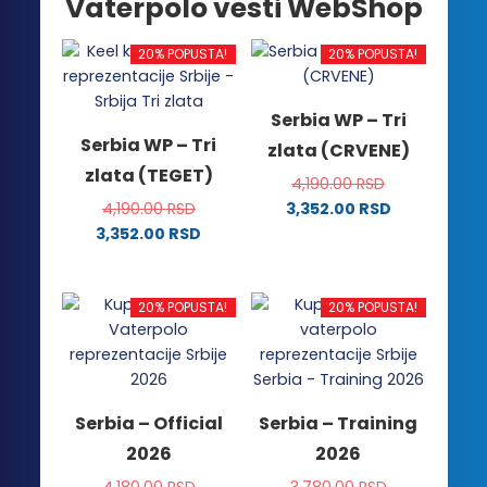
Vaterpolo vesti WebShop
20% POPUSTA!
20% POPUSTA!
Serbia WP – Tri
Serbia WP – Tri
zlata (CRVENE)
zlata (TEGET)
4,190.00
RSD
4,190.00
RSD
3,352.00
RSD
Ovaj
3,352.00
RSD
Ovaj
proizvod
proizvod
ima
ima
više
20% POPUSTA!
20% POPUSTA!
više
varijanti.
varijanti.
Opcije
Opcije
mogu
mogu
biti
Serbia – Official
Serbia – Training
biti
izabrane
2026
2026
izabrane
na
na
stranici
4,180.00
RSD
3,780.00
RSD