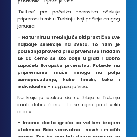
protivnik
– izjavio je Vico.
“Delfine” pre početka prvenstva očekuje
pripremni turnir u Trebinju, koji počinje drugog
januara.
–
Na turniru u Trebinju će biti praktično sve
najbolje selekcije na svetu. To nam je
poslednja provera pred prvenstvo i nadam
se da ćemo se što bolje uigrati i dobro
započeti Evropsko prvenstvo. Pobede na
pripremama znače mnogo na polju
samopouzdanja, kako timski, tako i
individualno
– naglasio je Vico.
Na kraju je istakao da će Srbija u Trebinju
imati dobru šansu da se uigra pred veliki
izazov.
–
Imamo dosta igrača sa velikim brojem
utakmica. Biće verovatno i novih i mlađih
igrača. Sve će ovo biti dobra provera za