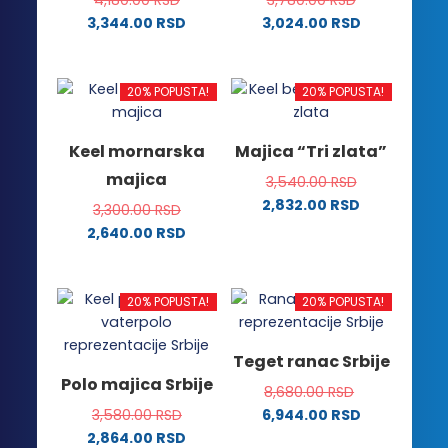
stranici
proizvoda.
3,344.00
RSD
3,024.00
RSD
proizvoda.
Ovaj
Ovaj
proizvod
proizvod
ima
ima
20% POPUSTA!
20% POPUSTA!
više
više
varijanti.
varijanti.
Keel mornarska
Majica “Tri zlata”
Opcije
Opcije
majica
3,540.00
RSD
mogu
mogu
2,832.00
RSD
biti
biti
3,300.00
RSD
Ovaj
izabrane
izabrane
2,640.00
RSD
proizvod
na
na
Ovaj
ima
stranici
stranici
proizvod
više
proizvoda.
proizvoda.
ima
20% POPUSTA!
20% POPUSTA!
varijanti.
više
Opcije
varijanti.
Teget ranac Srbije
mogu
Opcije
Polo majica Srbije
biti
8,680.00
RSD
mogu
izabrane
3,580.00
RSD
6,944.00
RSD
biti
na
2,864.00
RSD
izabrane