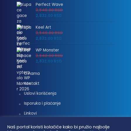
Perfect Wave
3,540.00
RSD
2,832.00
RSD
Keel Art
3,540.00
RSD
2,832.00
RSD
WP Monster
3,540.00
RSD
2,832.00
RSD
O nama
Kontakt
Uslovi korišćenja
Isporuka i plaćanje
Linkovi
Moj nalog
Naš portal koristi kolačiće kako bi pružio najbolje