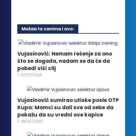
stranici
Ovaj
na
proizvoda.
proizvod
stranici
ima
proizvoda.
više
Možda te zanima i ovo:
varijanti.
Opcije
mogu
biti
Vujasinović: Nemam rešenje za ono
izabrane
što se događa, nadam se da će da
na
pobedi viši cilj
stranici
27/07/2026
proizvoda.
Vujasinović sumirao utiske posle OTP
Kupa: Momci su dali sve od sebe da
pokažu da su vredni ove kapice
06/07/2026