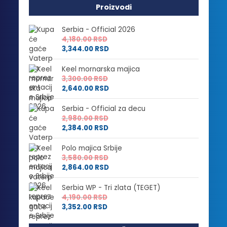
Proizvodi
Serbia - Official 2026
4,180.00
RSD
3,344.00
RSD
Keel mornarska majica
3,300.00
RSD
2,640.00
RSD
Serbia - Official za decu
2,980.00
RSD
2,384.00
RSD
Polo majica Srbije
3,580.00
RSD
2,864.00
RSD
Serbia WP - Tri zlata (TEGET)
4,190.00
RSD
3,352.00
RSD