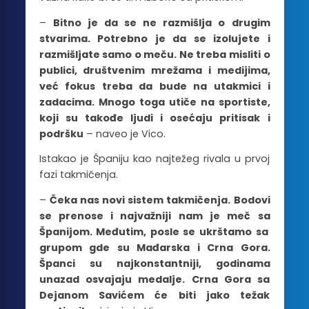
–
Bitno je da se ne razmišlja o drugim
stvarima. Potrebno je da se izolujete i
razmišljate samo o meču. Ne treba misliti o
publici, društvenim mrežama i medijima,
već fokus treba da bude na utakmici i
zadacima. Mnogo toga utiče na sportiste,
koji su takođe ljudi i osećaju pritisak i
podršku
– naveo je Vico.
Istakao je Španiju kao najtežeg rivala u prvoj
fazi takmičenja.
–
Čeka nas novi sistem takmičenja. Bodovi
se prenose i najvažniji nam je meč sa
Španijom. Međutim, posle se ukrštamo sa
grupom gde su Mađarska i Crna Gora.
Španci su najkonstantniji, godinama
unazad osvajaju medalje. Crna Gora sa
Dejanom Savićem će biti jako težak