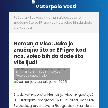
Početna
»
Sve vesti
»
Nemanja Vico: Jako je
značajno što se EP igra kod nas, voleo bih da dođe
što više ljudi
Nemanja Vico: Jako je
značajno što se EP igra kod
nas, voleo bih da dođe što
više ljudi
02/01/2026
Dodaj komentar
(Foto: Slobodan Sandić, UNIQA /
Vaterpolo savez Srbije)
Srpski vaterpolista Nemanja Vico je gostujući
u Jutarnjem programu RTS-a pred početak
Evropskog prvenstva u Beogradu rekao da se