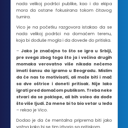
nada velikoj podršci publike, kao i da ekipa
mora da ostane fokusirana tokom čitavog
turnira.
Vico je na početku razgovora istakao da se
nada velikoj podršci na domaćem terenu,
koja bi doduše mogla i da dovede do pritiska.
–
Jako je značajno to što se igra u Srbiji,
pre svega zbog toga što ja i većina drugih
momaka verovatno više nikada nećemo
imati šansu da igramo u Beogradu. Mislim
da će nas to motivisati, ali može biti i mač
sa dve oštrice i doneti pritisak. Nije lako
igrati pred domaćom publikom. Treba neke
stvari da se poklope, ali bih voleo da dođe
što više ljudi. Za mene bi to bio vetar u leđa
– rekao je Vico.
Dodao je da će mentalna priprema biti jako
važna kako bi se tim izborio sa pritiskom.