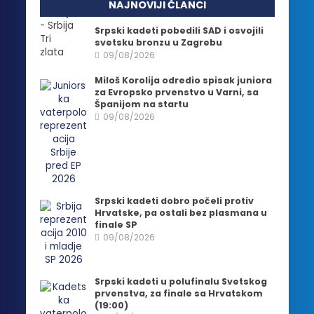
NAJNOVIJI ČLANCI
Srpski kadeti pobedili SAD i osvojili
svetsku bronzu u Zagrebu
09/08/2026
Miloš Korolija odredio spisak juniora
za Evropsko prvenstvo u Varni, sa
Španijom na startu
09/08/2026
Srpski kadeti dobro počeli protiv
Hrvatske, pa ostali bez plasmana u
finale SP
09/08/2026
Srpski kadeti u polufinalu Svetskog
prvenstva, za finale sa Hrvatskom
(19:00)