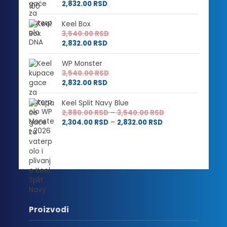
2,832.00
RSD
Keel Box
3,540.00
RSD
2,832.00
RSD
WP Monster
3,540.00
RSD
2,832.00
RSD
Keel Split Navy Blue
Raspon
2,880.00
RSD
–
3,540.00
RSD
Raspon
cena:
2,304.00
RSD
–
2,832.00
RSD
cena:
od
od
2,880.00 RSD
2,304.00 RSD
do
do
3,540.00 RSD
2,832.00 RSD
Proizvodi