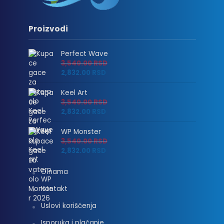
Proizvodi
Perfect Wave
3,540.00
RSD
2,832.00
RSD
Keel Art
3,540.00
RSD
2,832.00
RSD
WP Monster
3,540.00
RSD
2,832.00
RSD
O nama
Kontakt
Uslovi korišćenja
Isporuka i plaćanje