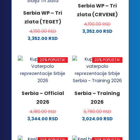
Serbia WP – Tri
Serbia WP – Tri
zlata (CRVENE)
zlata (TEGET)
4,190.00
RSD
4,190.00
RSD
3,352.00
RSD
Ovaj
3,352.00
RSD
Ovaj
proizvod
proizvod
ima
ima
više
20% POPUSTA!
20% POPUSTA!
više
varijanti.
varijanti.
Opcije
Opcije
mogu
mogu
biti
Serbia – Official
Serbia – Training
biti
izabrane
2026
2026
izabrane
na
na
stranici
4,180.00
RSD
3,780.00
RSD
stranici
proizvoda.
3,344.00
RSD
3,024.00
RSD
proizvoda.
Ovaj
Ovaj
proizvod
proizvod
ima
ima
20% POPUSTA!
20% POPUSTA!