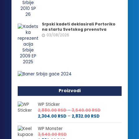
Srpski kadeti deklasirali Portoriko
na startu Svetskog prvenstva
03/08/2026
Proizvodi
WP Sticker
Raspon
2,880.00
RSD
–
3,540.00
RSD
Raspon
cena:
2,304.00
RSD
–
2,832.00
RSD
cena:
od
od
2,880.00 RSD
WP Monster
2,304.00 RSD
do
3,540.00
RSD