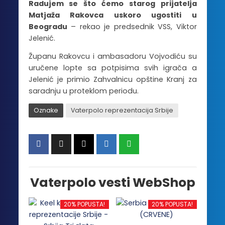
Radujem se što ćemo starog prijatelja
Matjaža Rakovca uskoro ugostiti u
Beogradu
– rekao je predsednik VSS, Viktor
Jelenić.
Županu Rakovcu i ambasadoru Vojvodiću su
uručene lopte sa potpisima svih igrača a
Jelenić je primio Zahvalnicu opštine Kranj za
saradnju u proteklom periodu.
Oznake
Vaterpolo reprezentacija Srbije
Vaterpolo vesti WebShop
20% POPUSTA!
20% POPUSTA!