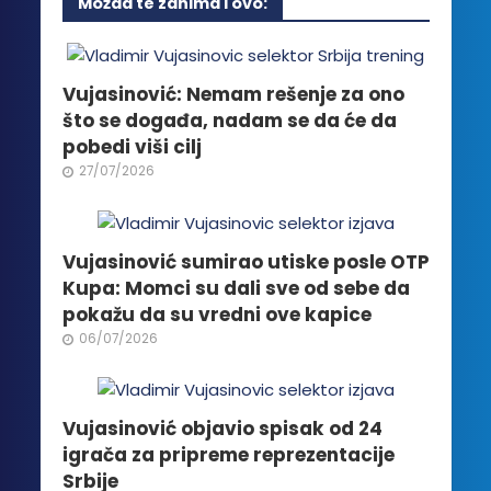
Možda te zanima i ovo:
varijanti.
Opcije
mogu
biti
Vujasinović: Nemam rešenje za ono
izabrane
što se događa, nadam se da će da
na
pobedi viši cilj
stranici
27/07/2026
proizvoda.
Vujasinović sumirao utiske posle OTP
Kupa: Momci su dali sve od sebe da
pokažu da su vredni ove kapice
06/07/2026
Vujasinović objavio spisak od 24
igrača za pripreme reprezentacije
Srbije