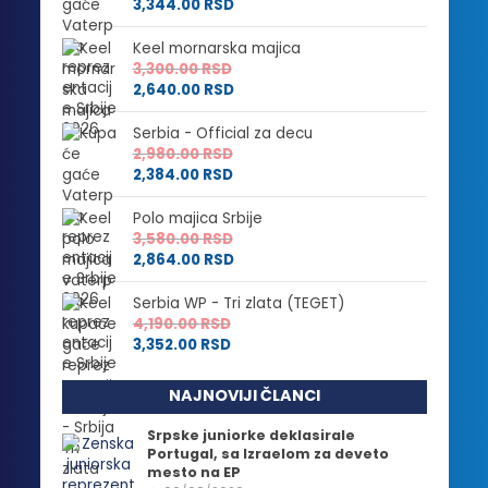
3,344.00
RSD
Keel mornarska majica
3,300.00
RSD
2,640.00
RSD
Serbia - Official za decu
2,980.00
RSD
2,384.00
RSD
Polo majica Srbije
3,580.00
RSD
2,864.00
RSD
Serbia WP - Tri zlata (TEGET)
4,190.00
RSD
3,352.00
RSD
NAJNOVIJI ČLANCI
Srpske juniorke deklasirale
Portugal, sa Izraelom za deveto
mesto na EP