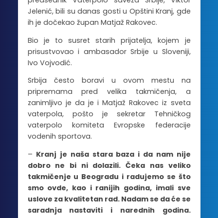
predsednik Vaterpolo saveza Srbije, Viktor
Jelenić, bili su danas gosti u Opštini Kranj, gde
ih je dočekao župan Matjaž Rakovec.
Bio je to susret starih prijatelja, kojem je
prisustvovao i ambasador Srbije u Sloveniji,
Ivo Vojvodić.
Srbija često boravi u ovom mestu na
pripremama pred velika takmičenja, a
zanimljivo je da je i Matjaž Rakovec iz sveta
vaterpola, pošto je sekretar Tehničkog
vaterpolo komiteta Evropske federacije
vodenih sportova.
–
Kranj je naša stara baza i da nam nije
dobro ne bi ni dolazili. Čeka nas veliko
takmičenje u Beogradu i radujemo se što
smo ovde, kao i ranijih godina, imali sve
uslove za kvalitetan rad. Nadam se da će se
saradnja nastaviti i narednih godina.