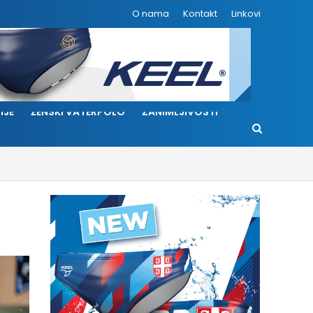
O nama
Kontakt
Linkovi
IJE
ŽENSKI VATERPOLO
ZANIMLJIVOSTI