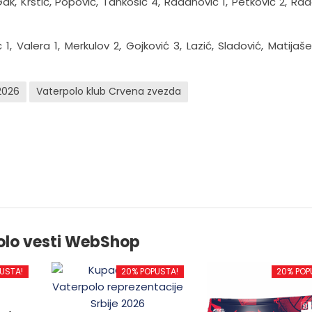
ak, Krstić, Popović, Tankosić 4, Radanović 1, Petković 2, Rado
1, Valera 1, Merkulov 2, Gojković 3, Lazić, Sladović, Matijašev
2026
Vaterpolo klub Crvena zvezda
olo vesti WebShop
USTA!
20% POPUSTA!
20% POP