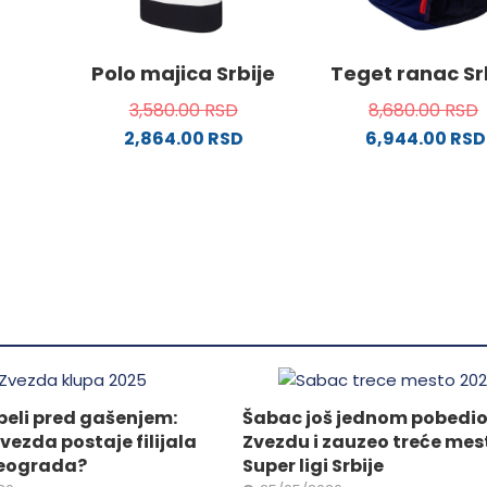
izabran
od
na
stranici
Polo majica Srbije
Teget ranac Sr
proizvo
3,580.00
RSD
8,680.00
RSD
.
2,864.00
RSD
6,944.00
RSD
Ovaj
proizvod
ima
ne
više
varijanti.
Opcije
da.
mogu
biti
izabrane
na
eli pred gašenjem:
Šabac još jednom pobedi
stranici
vezda postaje filijala
Zvezdu i zauzeo treće mes
proizvoda.
eograda?
Super ligi Srbije