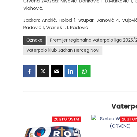
Crvena zvezda: Mišović, Danković 1, D.Marković 1, G
Vlahović.
Jadran: Andrić, Holod 1, Stupar, Janović 4, Vujović 
Radović 1, Vraneš 1, I. Radović
Oznake
Premijer regionalna vaterpolo liga 2025/
Vaterpolo klub Jadran Herceg Novi
Vaterp
20% POPUSTA!
20% POP