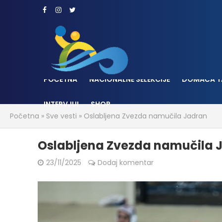
POČETNA
NACIONALNE SELEKCIJE
DOMAĆA T
INTERVJUI
SHOP
Početna
»
Sve vesti
»
Oslabljena Zvezda namučila Jadran
Oslabljena Zvezda namučila 
23/11/2025
Dodaj komentar