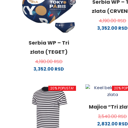
Serbia WP – T
zlata (CRVEN
4,190.00
RSD
3,352.00
RSD
Ovaj
proizv
Serbia WP – Tri
ima
zlata (TEGET)
više
4,190.00
RSD
varijanti
3,352.00
RSD
Opcije
Ovaj
mogu
proizvod
biti
20% POPUSTA!
20% POP
ima
izabra
više
na
varijanti.
stranici
Majica “Tri zl
Opcije
proizvo
3,540.00
RSD
mogu
2,832.00
RSD
biti