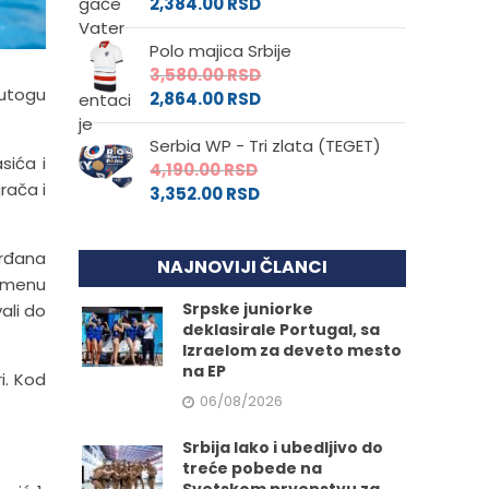
2,384.00
RSD
Polo majica Srbije
3,580.00
RSD
Futogu
2,864.00
RSD
Serbia WP - Tri zlata (TEGET)
sića i
4,190.00
RSD
rača i
3,352.00
RSD
Srđana
NAJNOVIJI ČLANCI
remenu
Srpske juniorke
ali do
deklasirale Portugal, sa
Izraelom za deveto mesto
na EP
i. Kod
06/08/2026
Srbija lako i ubedljivo do
treće pobede na