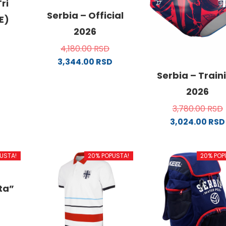
ri
Serbia – Official
E)
2026
4,180.00
RSD
3,344.00
RSD
od
Ovaj
Serbia – Train
proizvod
2026
ima
3,780.00
RSD
.
više
3,024.00
RSD
varijanti.
Ovaj
Opcije
proizvo
mogu
USTA!
20% POPUSTA!
20% POP
ima
ne
biti
više
izabrane
varijanti
na
ata”
Opcije
da.
stranici
mogu
proizvoda.
biti