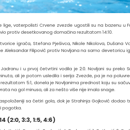
ige, vaterpolisti Crvene zvezde ugostili su na bazenu u 
lavio protiv desetkovanog domaćina rezultatom 14:10.
orice igrača, Stefana Pješivca, Nikole Nikolova, Dušana Va
 je Aleksandar Filipović protiv Novljana na samo devetoricu ig
adranu i u prvoj četvrtini vodila je 2:0. Novljani su preko 
 minuta, ali je potom usledila i serija Zvezde, pa je na poluv
io rezultatom 5:1, donela je Novljanima prednost koju su sačuv
vrata na gol minusa, ali za nešto više nije imala snage.
oloženiji sa četiri gola, dok je Strahinja Gojković dodao tr
i pogotka.
(2:0, 3:3, 1:5, 4:6)