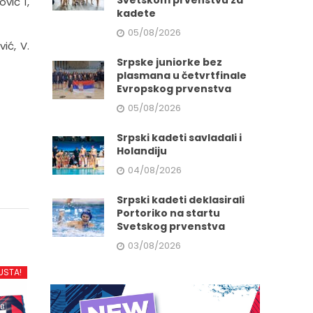
Svetskom prvenstvu za
vić 1,
kadete
05/08/2026
ić, V.
Srpske juniorke bez
plasmana u četvrtfinale
Evropskog prvenstva
05/08/2026
Srpski kadeti savladali i
Holandiju
04/08/2026
Srpski kadeti deklasirali
Portoriko na startu
Svetskog prvenstva
03/08/2026
USTA!