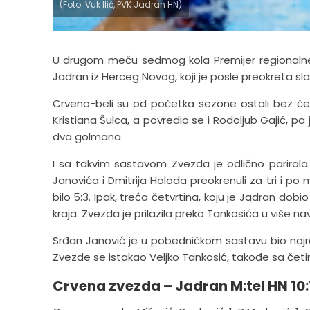
(Foto: Vuk Ilić, PVK Jadran HN)
U drugom meču sedmog kola Premijer regionalne l
Jadran iz Herceg Novog, koji je posle preokreta s
Crveno-beli su od početka sezone ostali bez četv
Kristiana Šulca, a povredio se i Rodoljub Gajić, pa
dva golmana.
I sa takvim sastavom Zvezda je odlično parirala J
Janovića i Dmitrija Holoda preokrenuli za tri i po
bilo 5:3. Ipak, treća četvrtina, koju je Jadran dob
kraja. Zvezda je prilazila preko Tankosića u više na
Srđan Janović je u pobedničkom sastavu bio najrasp
Zvezde se istakao Veljko Tankosić, takođe sa četir
Crvena zvezda – Jadran M:tel HN 10:14 