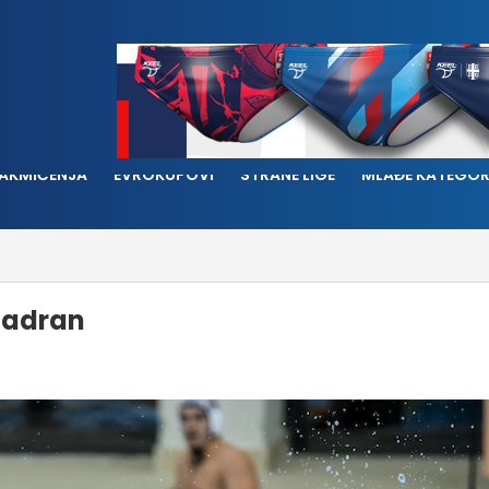
AKMIČENJA
EVROKUPOVI
STRANE LIGE
MLAĐE KATEGOR
Jadran