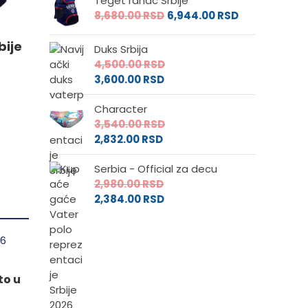
Teget ranac Srbije
e
8,680.00
RSD
6,944.00
RSD
bije
Duks Srbija
da.
4,500.00
RSD
3,600.00
RSD
Character
3,540.00
RSD
2,832.00
RSD
Serbia - Official za decu
2,980.00
RSD
2,384.00
RSD
o
to u