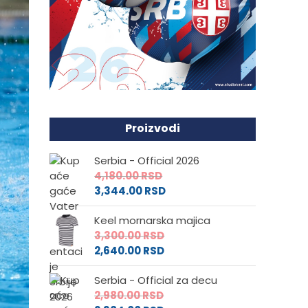
Proizvodi
Serbia - Official 2026
4,180.00
RSD
3,344.00
RSD
Keel mornarska majica
3,300.00
RSD
2,640.00
RSD
Serbia - Official za decu
2,980.00
RSD