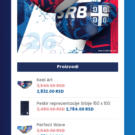
Proizvodi
Keel Art
3,540.00
RSD
2,832.00
RSD
Peškir reprezentacije Srbije 150 x 100
3,480.00
RSD
2,784.00
RSD
Perfect Wave
3,540.00
RSD