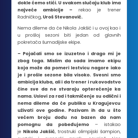
dokle ćemo stići. U svakom slučaju klub ima
najveće ambicije –
rekao je trener
Radničkog,
Uroš Stevanović.
Nema dileme da će Nikola Jakšić i u ovoj kao i
u prošloj sezoni biti jedan od glavnih
pokretača šumadijske ekipe.
– Pojačali smo se izuzetno i drago mi je
zbog toga. Mislim da sada imamo ekipu
koja može da pomeri lestvicu nagore iako
je i prošle sezone bila visoko. Svesni smo
ambicija kluba, ali i da trener i rukovodstvo
čine sve da ne stvaraju opterećenje ka
nama. Uslovi za rad i takmičenje su odlični i
nema dileme da će publika u Kragujevcu
uživati ove godine. Pozivam ih da u što
većem broju dođu na bazen da nam
pomognu da pobeđujemo
– istakao
je
Nikola Jakšić
, trostruki olimpijski šampion,