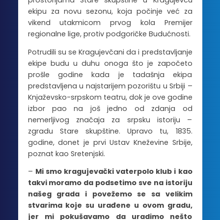
prostorijama Stare skupštine u Kragujevcu
ekipu za novu sezonu, koja počinje već za
vikend utakmicom prvog kola Premijer
regionalne lige, protiv podgoričke Budućnosti.
Potrudili su se Kragujevčani da i predstavljanje
ekipe budu u duhu onoga što je započeto
prošle godine kada je tadašnja ekipa
predstavljena u najstarijem pozorištu u Srbiji –
Knjaževsko-srpskom teatru, dok je ove godine
izbor pao na još jedno od zdanja od
nemerljivog značaja za srpsku istoriju –
zgradu Stare skupštine. Upravo tu, 1835.
godine, donet je prvi Ustav Kneževine Srbije,
poznat kao Sretenjski.
–
Mi smo kragujevački vaterpolo klub i kao
takvi moramo da podsetimo sve na istoriju
našeg grada i povežemo se sa velikim
stvarima koje su urađene u ovom gradu,
jer mi pokušavamo da uradimo nešto