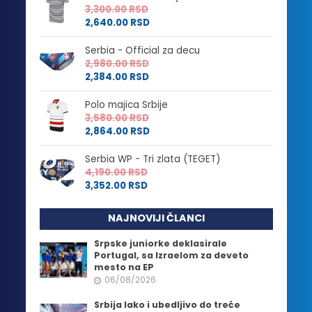
3,300.00
RSD
2,640.00
RSD
Serbia - Official za decu
2,980.00
RSD
2,384.00
RSD
Polo majica Srbije
3,580.00
RSD
2,864.00
RSD
Serbia WP - Tri zlata (TEGET)
4,190.00
RSD
3,352.00
RSD
NAJNOVIJI ČLANCI
Srpske juniorke deklasirale
Portugal, sa Izraelom za deveto
mesto na EP
06/08/2026
Srbija lako i ubedljivo do treće