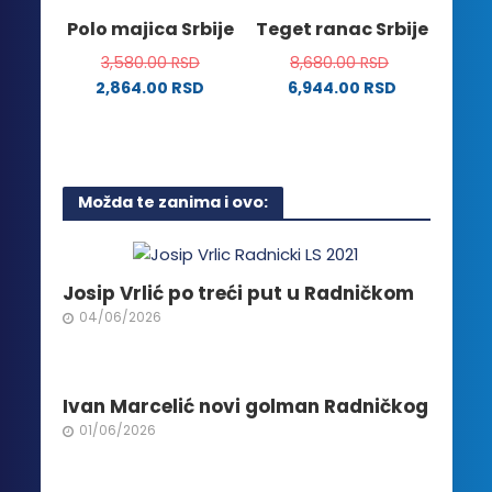
stranici
na
Polo majica Srbije
Teget ranac Srbije
proizvoda.
stranici
3,580.00
RSD
8,680.00
RSD
proizvoda.
2,864.00
RSD
6,944.00
RSD
Ovaj
proizvod
ima
više
Možda te zanima i ovo:
varijanti.
Opcije
mogu
biti
Josip Vrlić po treći put u Radničkom
izabrane
04/06/2026
na
stranici
proizvoda.
Ivan Marcelić novi golman Radničkog
01/06/2026