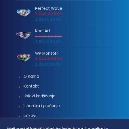
Perfect Wave
3,540.00
RSD
2,832.00
RSD
Keel Art
3,540.00
RSD
2,832.00
RSD
WP Monster
3,540.00
RSD
2,832.00
RSD
O nama
Kontakt
Uslovi korišćenja
Isporuka i plaćanje
Linkovi
Moj nalog