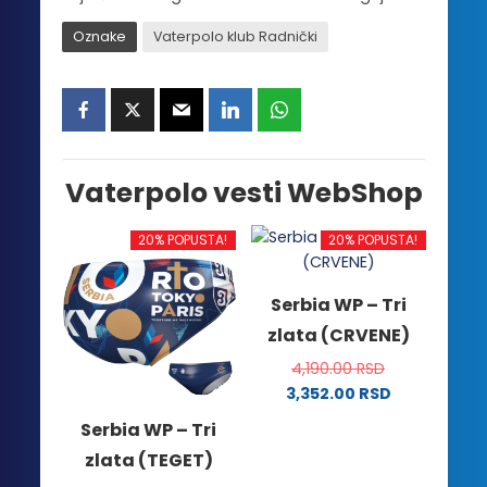
Oznake
Vaterpolo klub Radnički
Vaterpolo vesti WebShop
20% POPUSTA!
20% POPUSTA!
Serbia WP – Tri
zlata (CRVENE)
4,190.00
RSD
3,352.00
RSD
Ovaj
Serbia WP – Tri
proizvod
zlata (TEGET)
ima