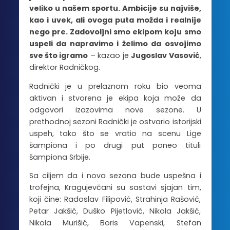
veliko u našem sportu. Ambicije su najviše,
kao i uvek, ali ovoga puta možda i realnije
nego pre. Zadovoljni smo ekipom koju smo
uspeli da napravimo i želimo da osvojimo
sve što igramo
– kazao je
Jugoslav Vasović
,
direktor Radničkog.
Radnički je u prelaznom roku bio veoma
aktivan i stvorena je ekipa koja može da
odgovori izazovima nove sezone. U
prethodnoj sezoni Radnički je ostvario istorijski
uspeh, tako što se vratio na scenu Lige
šampiona i po drugi put poneo tituli
šampiona Srbije.
Sa ciljem da i nova sezona bude uspešna i
trofejna, Kragujevčani su sastavi sjajan tim,
koji čine: Radoslav Filipović, Strahinja Rašović,
Petar Jakšić, Duško Pijetlović, Nikola Jakšić,
Nikola Murišić, Boris Vapenski, Stefan