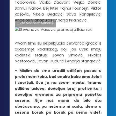
Todorovski, Valiko Dadvani, Veljko Dončić,
Samuil Ivanov, Bej Piter Tajnui Fountejn, Viktor
Rašović, Nikola Dedović, Sava Randjelović,
Angelos Vlahopulos i Andrija Prlainović.
(Foto: Slobodan Sandić)
Prvom timu su se priključila četvorica igrača iz
akademije Radničkog, koji još uvek imaju
kadetski status: Jovan Simović, Nikolas
Nestorović, Jovan Gudurić i Andrija Stanarević.
– Mislim da smo uradili odličan posao u
prelaznom roku, baš onako kako smo želeli
i zacrtali. Sve je na svom mestu. Imamo
odlične uslove, dovoljan broj protivnika i
dovoljno vremena za pripremu početka
sezone. Nije naš manir da bilo šta
obećavamo, pa nećemo ni sada, idemo u
sezonu korak po korak pa ćemo videti