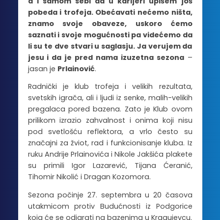
a i samom sebi da u karijeri upišem još
pobeda i trofeja. Obećavati nećemo ništa,
znamo svoje obaveze, uskoro ćemo
saznati i svoje mogućnosti pa videćemo da
li su te dve stvari u saglasju. Ja verujem da
jesu i da je pred nama izuzetna sezona
–
jasan je
Prlainović
.
Radnički je klub trofeja i velikih rezultata,
svetskih igrača, ali i ljudi iz senke, malih-velikih
pregalaca pored bazena. Zato je Klub ovom
prilikom izrazio zahvalnost i onima koji nisu
pod svetlošću reflektora, a vrlo često su
značajni za žviot, rad i funkcionisanje kluba. Iz
ruku Andrije Prlainovića i Nikole Jakšića plakete
su primili Igor Lazarević, Tijana Ćeranić,
Tihomir Nikolić i Dragan Kozomora.
Sezona počinje 27. septembra u 20 časova
utakmicom protiv Budućnosti iz Podgorice
koja će se odigrati na bazenima u Kragujevcu.