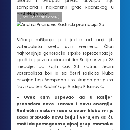
svetski i evropski prvak, osvajač Lige
šampiona i najkorisniji igrač Radničkog u
protekloj sezoni.
(Foto: Slobodan Sandić)
Sličnog mišljenja je i jedan od najboljih
vaterpolista sveta svih vremena. Član
najtrofejnije generacije srpske reprezentacije.
Igrač koji je za nacionalni tim Srbije osvojio 33
medalje, od kojih čak 24 zlatne. Jedini
vaterpolista koji je sa četiri različita kluba
osvajao Ligu šampiona i to ukupno pet puta.
Novi kapiten Radničkog, Andrija Prlainović.
– Uvek sam uspevao da u karijeri
pronađem nove izazove i novu energiju.
Radnički i sistem rada u ovom klubu mi je
sada probudio novu želju i verujem da ću
moći da pomognem sjajnoj grupi momaka,