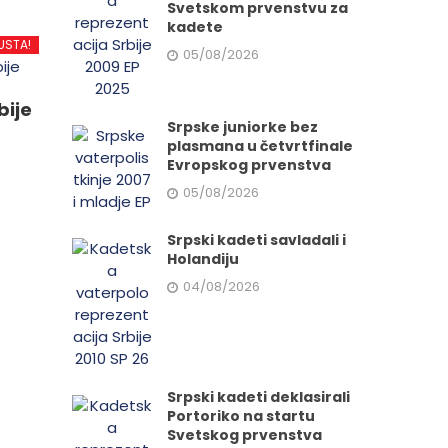
Svetskom prvenstvu za
d
kadete
USTA!
05/08/2026
.
bije
Srpske juniorke bez
plasmana u četvrtfinale
Evropskog prvenstva
05/08/2026
e
Srpski kadeti savladali i
Holandiju
da.
04/08/2026
Srpski kadeti deklasirali
Portoriko na startu
Svetskog prvenstva