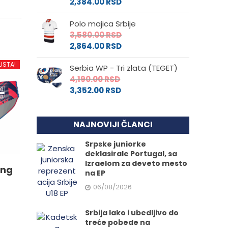
2,384.00
RSD
Polo majica Srbije
3,580.00
RSD
2,864.00
RSD
USTA!
Serbia WP - Tri zlata (TEGET)
4,190.00
RSD
3,352.00
RSD
NAJNOVIJI ČLANCI
Srpske juniorke
deklasirale Portugal, sa
Izraelom za deveto mesto
ing
na EP
06/08/2026
Srbija lako i ubedljivo do
treće pobede na