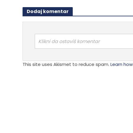
Opcije
varijanti.
mogu
Dodaj komentar
Opcije
biti
mogu
izabra
biti
na
izabrane
stranici
na
Klikni da ostaviš komentar
proizvo
stranici
proizvoda.
This site uses Akismet to reduce spam.
Learn how