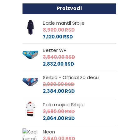
Proizvodi
Bade mantil Srbije
8,900.00
RSD
7,120.00
RSD
Better WP
3,540.00
RSD
2,832.00
RSD
Serbia - Official za decu
2,980.00
RSD
2,384.00
RSD
Polo majica Srbije
3,580.00
RSD
2,864.00
RSD
Neon
3,540.00
RSD