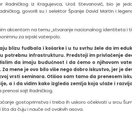
ner Radničkog iz Kragujevca, Uroš Stevanović, bio je je
ičkog, govorili su i selektor Španije David Martin i legen
bnim akcentom na temu „stvaranje nacionalnog identiteta i 
inonimnu za srpski vaterpolo.
aju blizu fudbala i košarke i u tu svrhu žele da im edu
ju potrebnu infrastrukturu. Predstoji im privlačenje d
Mislim da imaju budućnost i da ćemo o njihovom vate
Za mene je ovo bilo više nego dobro iskustvo, jer je de
kvoj vrsti seminara. Otišao sam tamo da prenesem isku
e, a i da vidim kako izgleda zemlja koja ulaže i razvij
 prenosi sajt Radničkog.
aćanje gostoprimstva i treba ih uskoro očekivati u srcu Šum
 šta da čuju i nauče od ovakvih asova.