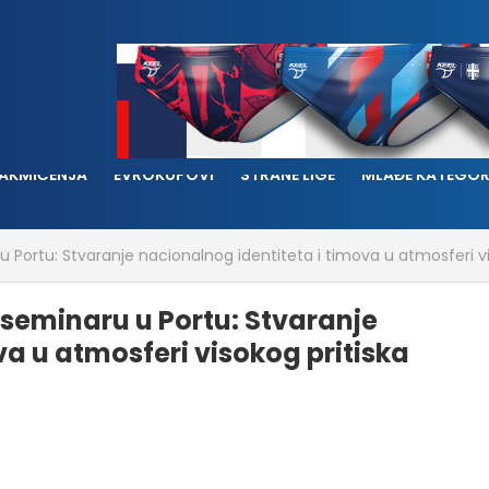
AKMIČENJA
EVROKUPOVI
STRANE LIGE
MLAĐE KATEGOR
Portu: Stvaranje nacionalnog identiteta i timova u atmosferi vi
seminaru u Portu: Stvaranje
va u atmosferi visokog pritiska