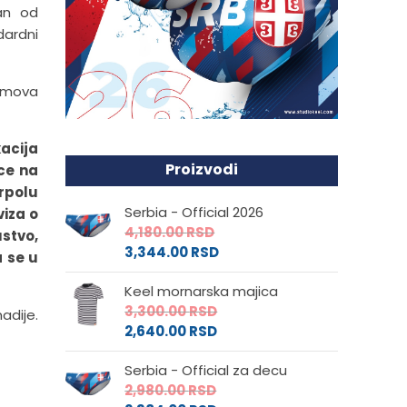
dan od
dardni
timova
kacija
Proizvodi
ece na
rpolu
Serbia - Official 2026
viza o
4,180.00
RSD
stvo,
3,344.00
RSD
a se u
Keel mornarska majica
3,300.00
RSD
adije.
2,640.00
RSD
Serbia - Official za decu
2,980.00
RSD