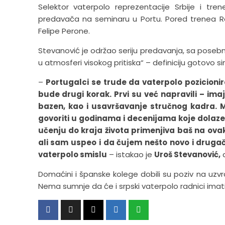
Selektor vaterpolo reprezentacije Srbije i tre
predavača na seminaru u Portu. Pored trenea Radn
Felipe Perone.
Stevanović je održao seriju predavanja, sa pose
u atmosferi visokog pritiska“ – definiciju gotovo s
–
Portugalci se trude da vaterpolo pozicionir
bude drugi korak. Prvi su već napravili – ima
bazen, kao i usavršavanje stručnog kadra. 
govoriti u godinama i decenijama koje dolaze. 
učenju do kraja života primenjiva baš na ova
ali sam uspeo i da čujem nešto novo i drugačij
vaterpolo smislu
– istakao je
Uroš Stevanović,
a
Domaćini i španske kolege dobili su poziv na uzvr
Nema sumnje da će i srpski vaterpolo radnici imati