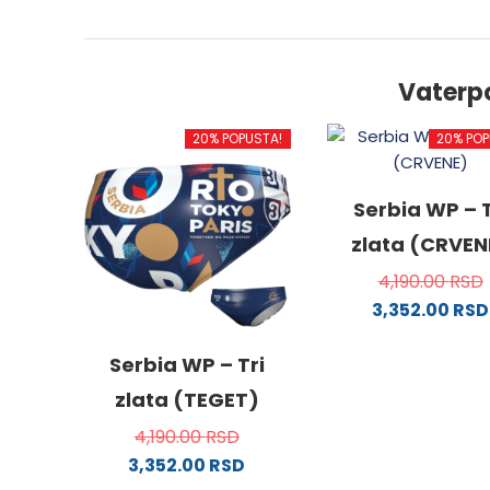
Vaterp
20% POPUSTA!
20% POP
Serbia WP – T
zlata (CRVEN
4,190.00
RSD
3,352.00
RSD
Ovaj
proizv
Serbia WP – Tri
ima
zlata (TEGET)
više
4,190.00
RSD
varijanti
3,352.00
RSD
Opcije