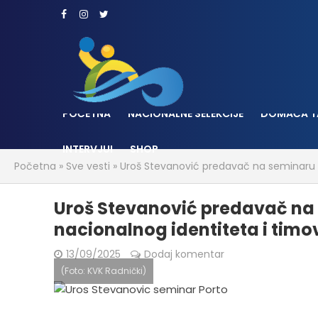
POČETNA
NACIONALNE SELEKCIJE
DOMAĆA T
INTERVJUI
SHOP
Početna
»
Sve vesti
»
Uroš Stevanović predavač na seminaru u 
Uroš Stevanović predavač na 
nacionalnog identiteta i timo
13/09/2025
Dodaj komentar
(Foto: KVK Radnički)