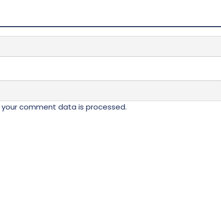
Opcije
mogu
biti
ne
izabrane
na
stranici
da.
proizvoda.
 your comment data is processed.