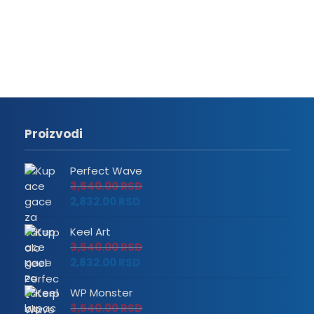
Proizvodi
Perfect Wave
3,540.00
RSD
2,832.00
RSD
Keel Art
3,540.00
RSD
2,832.00
RSD
WP Monster
3,540.00
RSD