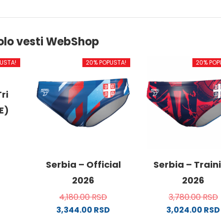
olo vesti WebShop
USTA!
20% POPUSTA!
20% POP
ri
E)
od
Serbia – Official
Serbia – Train
2026
2026
4,180.00
RSD
3,780.00
RSD
.
3,344.00
RSD
3,024.00
RSD