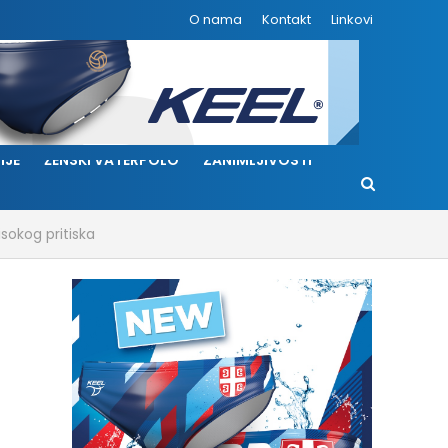
O nama
Kontakt
Linkovi
IJE
ŽENSKI VATERPOLO
ZANIMLJIVOSTI
sokog pritiska