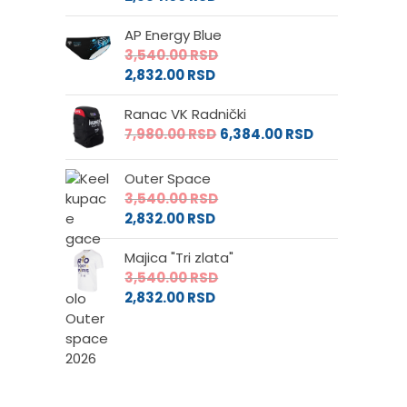
AP Energy Blue
3,540.00
RSD
2,832.00
RSD
Ranac VK Radnički
7,980.00
RSD
6,384.00
RSD
Outer Space
3,540.00
RSD
2,832.00
RSD
Majica "Tri zlata"
3,540.00
RSD
2,832.00
RSD