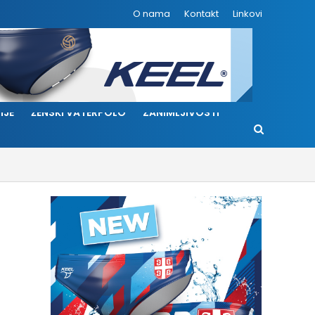
O nama
Kontakt
Linkovi
IJE
ŽENSKI VATERPOLO
ZANIMLJIVOSTI