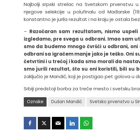
Najbolji srpski strelac na Svetskom prvenstvu 
njegove selekcije u polufinalu od Mađarske (19:
konstantno je jurila rezultat i na kraju je ostala be
–
Razočaran sam rezultatom, nismo uspeli 
izgledamo, pre svega u odbrani. Imao sam utisa
smo da budemo mnogo čvršći u odbrani, oni su 
odbrani sa igračem manje jako je teško. Oni su
četvrtini i u trećoj i kada smo morali da nasta
smo jurili rezultat, što su oni koristili, bili su
zaključio je Mandić, koji je postigao pet golova u
Srbiji predstoji borba za treće mesto i svetsku bron
Oznake
Dušan Mandić
Svetsko prvenstvo u S