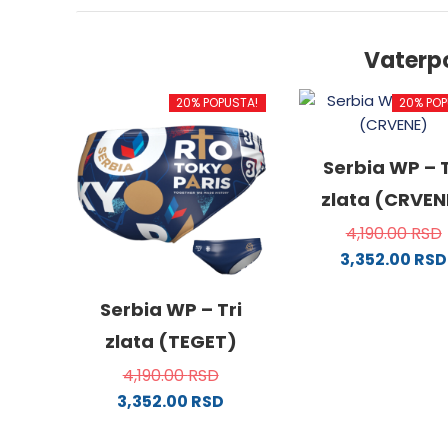
Vaterp
20% POPUSTA!
20% POP
Serbia WP – T
zlata (CRVEN
4,190.00
RSD
3,352.00
RSD
Ovaj
proizv
Serbia WP – Tri
ima
zlata (TEGET)
više
4,190.00
RSD
varijanti
3,352.00
RSD
Opcije
Ovaj
mogu