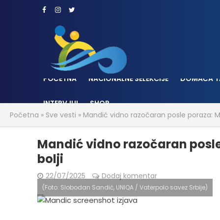
POČETNA
NACIONALNE SELEKCIJE
DOMAĆA T
INTERVJUI
SHOP
Početna
»
Sve vesti
»
Mandić vidno razočaran posle poraza: Mno
Mandić vidno razočaran posle 
bolji
22/07/2025
Dodaj komentar
(Foto: Slobodan Sandić, UNIQA / Vaterpolo savez Srbije)