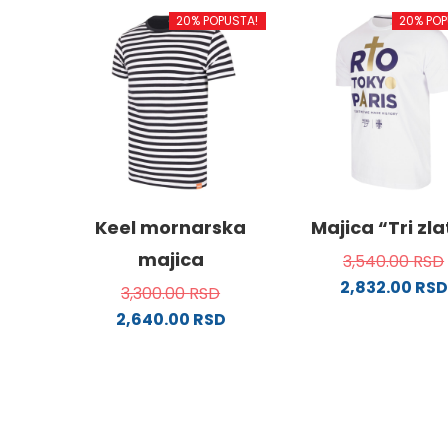
proizvod
biti
20% POPUSTA!
20% POP
ima
izabra
više
na
varijanti.
stranici
Opcije
proizvo
mogu
biti
izabrane
na
stranici
Keel mornarska
Majica “Tri zl
proizvoda.
majica
3,540.00
RSD
2,832.00
RSD
3,300.00
RSD
Ovaj
2,640.00
RSD
proizv
Ovaj
ima
proizvod
više
ima
varijanti
više
Opcije
varijanti.