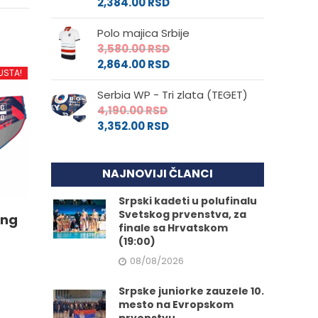
2,384.00
RSD
Polo majica Srbije
3,580.00
RSD
2,864.00
RSD
USTA!
Serbia WP - Tri zlata (TEGET)
4,190.00
RSD
3,352.00
RSD
NAJNOVIJI ČLANCI
Srpski kadeti u polufinalu
Svetskog prvenstva, za
ing
finale sa Hrvatskom
(19:00)
08/08/2026
Srpske juniorke zauzele 10.
mesto na Evropskom