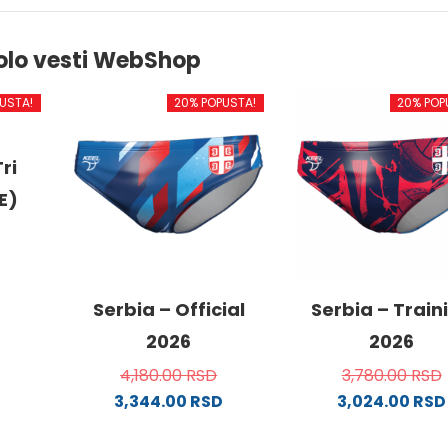
olo vesti WebShop
USTA!
20% POPUSTA!
20% POP
ri
E)
od
Serbia – Official
Serbia – Train
2026
2026
4,180.00
RSD
3,780.00
RSD
.
3,344.00
RSD
3,024.00
RSD
Ovaj
Ovaj