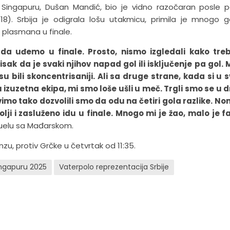
u Singapuru, Dušan Mandić, bio je vidno razočaran posle 
18). Srbija je odigrala lošu utakmicu, primila je mnogo g
z plasmana u finale.
da uđemo u finale. Prosto, nismo izgledali kako tre
k da je svaki njihov napad gol ili isključenje pa gol. 
bili skoncentrisaniji. Ali sa druge strane, kada si u 
 izuzetna ekipa, mi smo loše ušli u meč. Trgli smo se u 
vimo tako dozvolili smo da odu na četiri gola razlike. No
 bolji i zasluženo idu u finale. Mnogo mi je žao, malo je fa
 duelu sa Mađarskom.
zu, protiv Grčke u četvrtak od 11:35.
ingapuru 2025
Vaterpolo reprezentacija Srbije