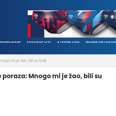
AKMIČENJA
EVROKUPOVI
STRANE LIGE
MLAĐE KATEGOR
go mi je žao, bili su bolji
poraza: Mnogo mi je žao, bili su