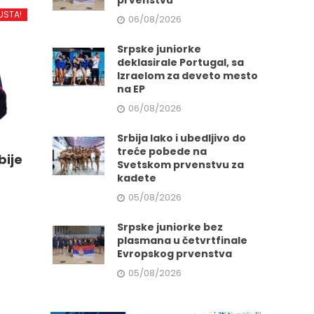
prvenstvu
d
USTA!
06/08/2026
Srpske juniorke
.
deklasirale Portugal, sa
Izraelom za deveto mesto
na EP
06/08/2026
e
Srbija lako i ubedljivo do
treće pobede na
bije
Svetskom prvenstvu za
da.
kadete
05/08/2026
Srpske juniorke bez
plasmana u četvrtfinale
Evropskog prvenstva
05/08/2026