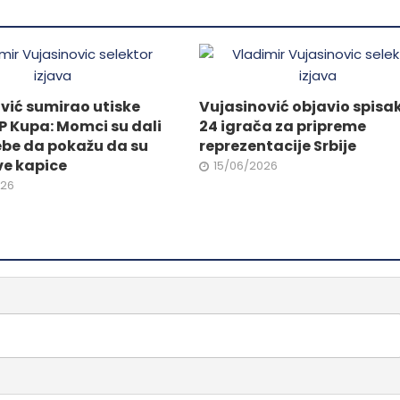
mogu
biti
ne
izabrane
na
stranici
vić sumirao utiske
Vujasinović objavio spisa
da.
proizvoda.
P Kupa: Momci su dali
24 igrača za pripreme
ebe da pokažu da su
reprezentacije Srbije
ve kapice
15/06/2026
026