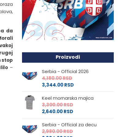
poraza
olova,
ba da
Morali
svakoj
drugoj
Proizvodi
n stop
lilo
–
Serbia - Official 2026
4,180.00
RSD
3,344.00
RSD
Keel mornarska majica
3,300.00
RSD
2,640.00
RSD
Serbia - Official za decu
2,980.00
RSD