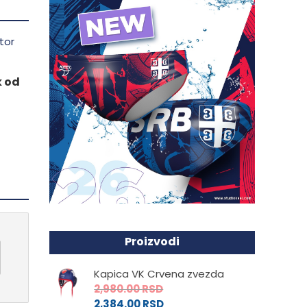
k od
Proizvodi
Kapica VK Crvena zvezda
2,980.00
RSD
2,384.00
RSD