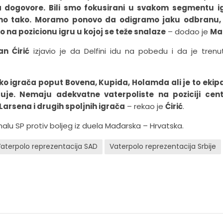
ala dogovore. Bili smo fokusirani u svakom segmentu i
imo tako. Moramo ponovo da odigramo jaku odbranu,
 na pozicionu igru u kojoj se teže snalaze
– dodao je
Ma
an Ćirić
izjavio je da Delfini idu na pobedu i da je trenutn
liko igrača poput Bovena, Kupida, Holamda ali je to ekip
e. Nemaju adekvatne vaterpoliste na poziciji cent
rsena i drugih spoljnih igrača
– rekao je
Ćirić
.
alu SP protiv boljeg iz duela Mađarska – Hrvatska.
aterpolo reprezentacija SAD
Vaterpolo reprezentacija Srbije