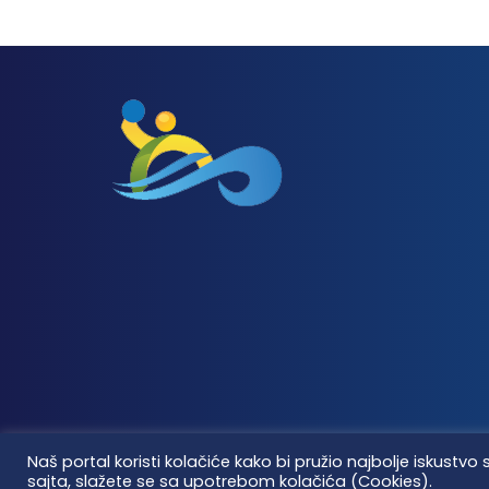
Naš portal koristi kolačiće kako bi pružio najbolje iskus
sajta, slažete se sa upotrebom kolačića (Cookies).
Vaterpolo vesti © 2026. Sva prava zadržana.