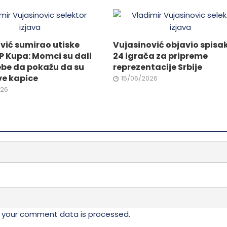
biti
ne
izabrane
na
stranici
vić sumirao utiske
Vujasinović objavio spisa
da.
proizvoda.
P Kupa: Momci su dali
24 igrača za pripreme
ebe da pokažu da su
reprezentacije Srbije
ve kapice
15/06/2026
026
 your comment data is processed.