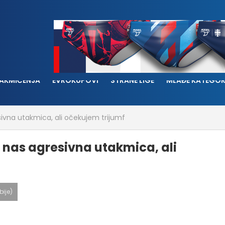
AKMIČENJA
EVROKUPOVI
STRANE LIGE
MLAĐE KATEGOR
vna utakmica, ali očekujem trijumf
nas agresivna utakmica, ali
bije)