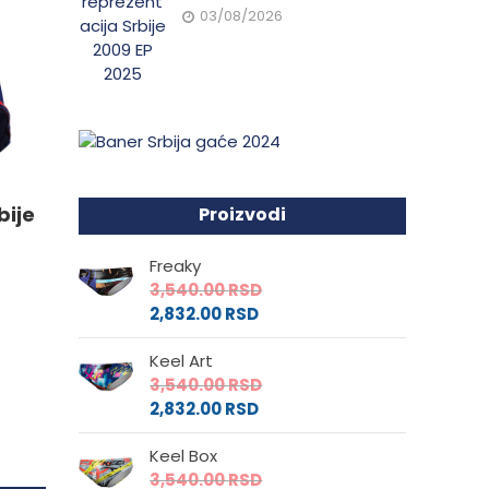
03/08/2026
e
da.
bije
Proizvodi
Freaky
3,540.00
RSD
2,832.00
RSD
Keel Art
3,540.00
RSD
2,832.00
RSD
Keel Box
3,540.00
RSD