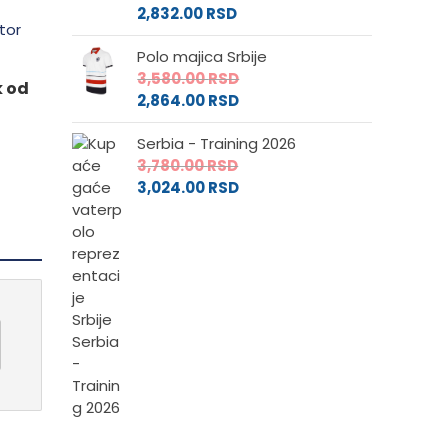
2,832.00
RSD
Polo majica Srbije
3,580.00
RSD
k od
2,864.00
RSD
Serbia - Training 2026
3,780.00
RSD
3,024.00
RSD