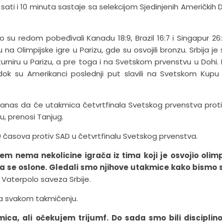
 sati i 10 minuta sastaje sa selekcijom Sjedinjenih Američkih 
 su redom pobeđivali Kanadu 18:9, Brazil 16:7 i Singapur 26:
 Olimpijske igre u Parizu, gde su osvojili bronzu. Srbija je s
urniru u Parizu, a pre toga i na Svetskom prvenstvu u Dohi. P
dok su Amerikanci poslednji put slavili na Svetskom Kupu
 danas da će utakmica četvrtfinala Svetskog prvenstva prot
u, prenosi Tanjug.
10 časova protiv SAD u četvrtfinalu Svetskog prvenstva.
 nema nekolicine igrača iz tima koji je osvojio olimp
da se oslone. Gledali smo njihove utakmice kako bismo 
t Vaterpolo saveza Srbije.
na svakom takmičenju.
ica, ali očekujem trijumf. Do sada smo bili disciplin