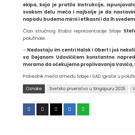
ekipa, koja je pratila instrukcije, ispunjav
svakom delu meča i najbolje je da nastav
napadu budemo mirni i efikasni i da ih svedemo
Član stručnog štaba reprezentacije Srbije
Stef
polufinale.
–
Nedostaju im centri Halok i Obert i još neko
sa Dejanom Udovičićem konstantno napreduj
moramo da očekujemo proplivavanja Vavića, La
Pobednik meča između Srbije i SAD igraće u polufin
Oznake
Svetsko prvenstvo u Singapuru 2025
V