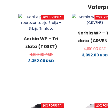
Vaterp
20% POPUSTA!
20% POP
Serbia WP – T
Serbia WP – Tri
zlata (CRVEN
zlata (TEGET)
4,190.00
RSD
4,190.00
RSD
3,352.00
RSD
3,352.00
RSD
Ovaj
Ovaj
proizv
proizvod
ima
ima
više
više
varijanti
varijanti.
Opcije
Opcije
mogu
mogu
biti
20% POPUSTA!
20% POP
biti
izabra