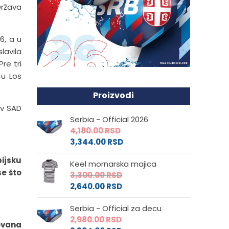
Država
6, a u
lavila
re tri
 u Los
Proizvodi
iv SAD
Serbia - Official 2026
4,180.00
RSD
3,344.00
RSD
ijsku
Keel mornarska majica
se što
3,300.00
RSD
2,640.00
RSD
Serbia - Official za decu
2,980.00
RSD
ovana