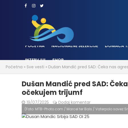
POČETNA
NACIONALNE SELEKCIJE
DOMAĆA T
INTERVJUI
SHOP
Početna
»
Sve vesti
»
Dušan Mandić pred SAD: Čeka nas agresi
Dušan Mandić pred SAD: Čeka 
očekujem trijumf
19/07/2025
Dodaj komentar
(Foto: MTB-Photo.com / Marcel ter Bals / Vaterpolo savez Sr