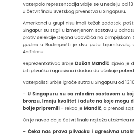
Vaterpolo reprezentacija Srbije se u nedelju od 13
u četvrtfinalu Svetskog prvenstva u Singapuru.
Amerikanci u grupi nisu imali težak zadatak, pošto
Singapur su stigli u izmenjenom sastavu u odnosu na
protiv selekcije Dejana Udovičića na olimpijskom t
godine u Budimpešti je dva puta trijumfovala, 
Anđelesu.
Reprezentativac Srbije
Dušan Mandić
izjavio je
biti plivačka i agresivna i dodao da očekuje pobed
Vaterpolisti Srbije igraće sutra u Singapuru od 13.
–
U Singapuru su sa mladim sastavom u kojem
bronzu. Imaju kvalitet i adute na koje mogu 
bolje pripremili
– rekao je
Mandić
, a prenosi saj
On je naveo da je četvrtfinale najteža utakmica 
–
Čeka nas prava plivačka i agresivna utakm