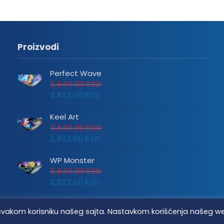
Proizvodi
Perfect Wave
3,540.00
RSD
2,832.00
RSD
Keel Art
3,540.00
RSD
2,832.00
RSD
WP Monster
3,540.00
RSD
2,832.00
RSD
tvo svakom korisniku našeg sajta. Nastavkom korišćenja našeg w