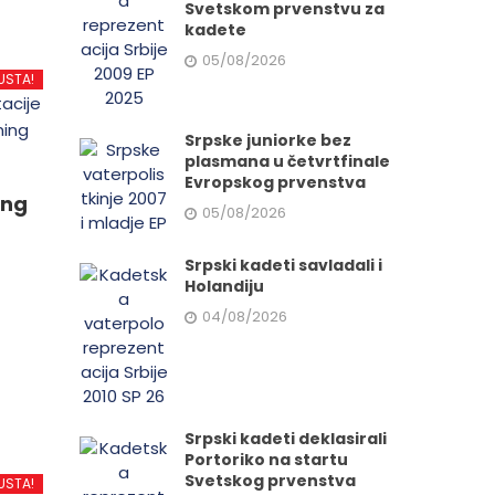
Svetskom prvenstvu za
kadete
05/08/2026
USTA!
Srpske juniorke bez
plasmana u četvrtfinale
Evropskog prvenstva
ing
05/08/2026
Srpski kadeti savladali i
Holandiju
04/08/2026
d
.
Srpski kadeti deklasirali
Portoriko na startu
Svetskog prvenstva
USTA!