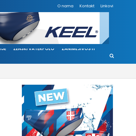
O nama
Kontakt
Linkovi
IJE
ŽENSKI VATERPOLO
ZANIMLJIVOSTI