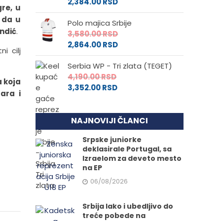
2,384.00
RSD
gre, u
 da u
Polo majica Srbije
ndić
.
3,580.00
RSD
2,864.00
RSD
i cilj
Serbia WP - Tri zlata (TEGET)
4,190.00
RSD
a koja
3,352.00
RSD
ara i
NAJNOVIJI ČLANCI
Srpske juniorke
deklasirale Portugal, sa
Izraelom za deveto mesto
na EP
06/08/2026
Srbija lako i ubedljivo do
treće pobede na