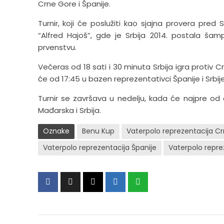
Crne Gore i Španije.
Turnir, koji će poslužiti kao sjajna provera pr
“Alfred Hajoš”, gde je Srbija 2014. postala šam
prvenstvu.
Večeras od 18 sati i 30 minuta Srbija igra protiv 
će od 17:45 u bazen reprezentativci Španije i Srbije
Turnir se završava u nedelju, kada će najpre od 
Mađarska i Srbija.
Oznake
Benu Kup
Vaterpolo reprezentacija C
Vaterpolo reprezentacija Španije
Vaterpolo reprez