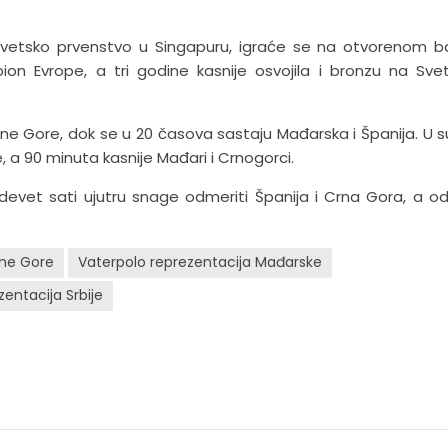
ed Svetsko prvenstvo u Singapuru, igraće se na otvorenom 
pion Evrope, a tri godine kasnije osvojila i bronzu na Sv
Crne Gore, dok se u 20 časova sastaju Mađarska i Španija. U 
, a 90 minuta kasnije Mađari i Crnogorci.
devet sati ujutru snage odmeriti Španija i Crna Gora, a od
rne Gore
Vaterpolo reprezentacija Mađarske
entacija Srbije