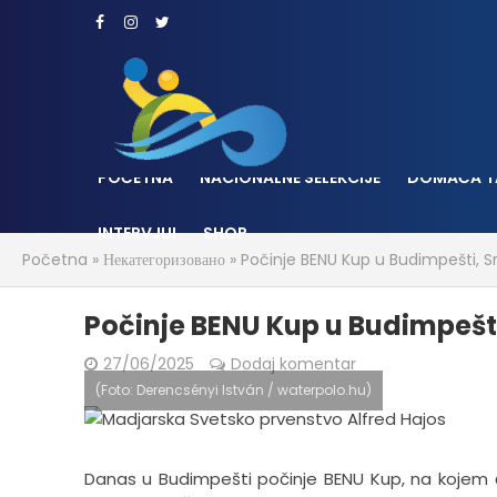
POČETNA
NACIONALNE SELEKCIJE
DOMAĆA T
INTERVJUI
SHOP
Početna
»
Некатегоризовано
»
Počinje BENU Kup u Budimpešti, S
Počinje BENU Kup u Budimpešti
27/06/2025
Dodaj komentar
(Foto: Derencsényi István / waterpolo.hu)
Danas u Budimpešti počinje BENU Kup, na kojem ć