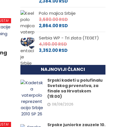
2,384.00
RSD
Polo majica Srbije
3,580.00
RSD
USTA!
2,864.00
RSD
Serbia WP - Tri zlata (TEGET)
4,190.00
RSD
3,352.00
RSD
ing
NAJNOVIJI ČLANCI
Srpski kadeti u polufinalu
Svetskog prvenstva, za
finale sa Hrvatskom
d
(19:00)
08/08/2026
.
Srpske juniorke zauzele 10.
USTA!