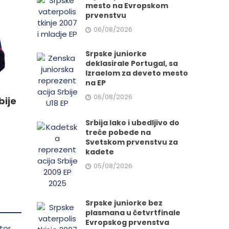
mesto na Evropskom
prvenstvu
e
06/08/2026
Srpske juniorke
da.
deklasirale Portugal, sa
Izraelom za deveto mesto
na EP
06/08/2026
bije
Srbija lako i ubedljivo do
treće pobede na
Svetskom prvenstvu za
kadete
05/08/2026
Srpske juniorke bez
plasmana u četvrtfinale
Evropskog prvenstva