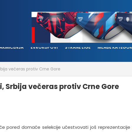
AKMIČENJA
EVROKUPOVI
STRANE LIGE
MLAĐE KATEGOR
rbija večeras protiv Crne Gore
, Srbija večeras protiv Crne Gore
e pored domaće selekcije učestvovati još reprezentacije S