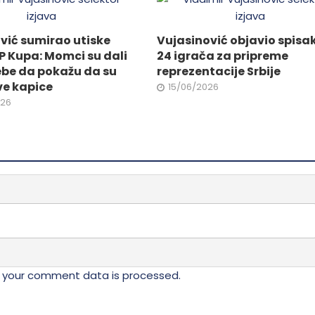
vić sumirao utiske
Vujasinović objavio spisa
P Kupa: Momci su dali
24 igrača za pripreme
ebe da pokažu da su
reprezentacije Srbije
ve kapice
15/06/2026
026
 your comment data is processed.