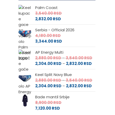
Palm Coast
3,540.00
RSD
2,832.00
RSD
Serbia - Official 2026
4,180.00
RSD
3,344.00
RSD
AP Energy Multi
Raspon
2,880.00
RSD
–
3,540.00
RSD
Raspon
cena:
2,304.00
RSD
–
2,832.00
RSD
cena:
od
Keel Split Navy Blue
od
2,880.00 RS
Raspon
2,880.00
RSD
–
3,540.00
RSD
2,304.00 RS
do
Raspon
cena:
2,304.00
RSD
–
2,832.00
RSD
do
3,540.00 RS
cena:
od
2,832.00 RSD
Bade mantil Srbije
od
2,880.00 RS
8,900.00
RSD
2,304.00 RS
do
7,120.00
RSD
do
3,540.00 RS
2,832.00 RSD