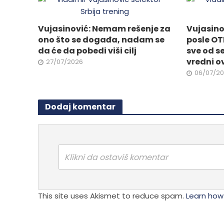
Vujasinović: Nemam rešenje za
Vujasino
ono što se događa, nadam se
posle OT
da će da pobedi viši cilj
sve od s
vredni o
27/07/2026
06/07/2
Dodaj komentar
Klikni da ostaviš komentar
This site uses Akismet to reduce spam.
Learn how