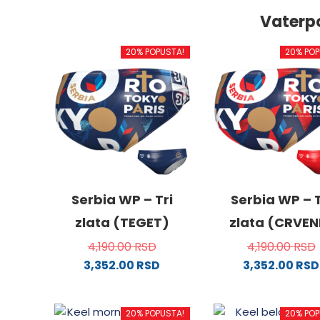
Vaterp
20% POPUSTA!
20% POP
Serbia WP – Tri
Serbia WP – T
zlata (TEGET)
zlata (CRVEN
4,190.00
RSD
4,190.00
RSD
3,352.00
RSD
3,352.00
RSD
Ovaj
Ovaj
proizvod
proizv
20% POPUSTA!
20% POP
ima
ima