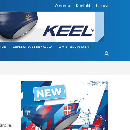
O nama
Kontakt
Linkovi
IJE
ŽENSKI VATERPOLO
ZANIMLJIVOSTI
rbije,