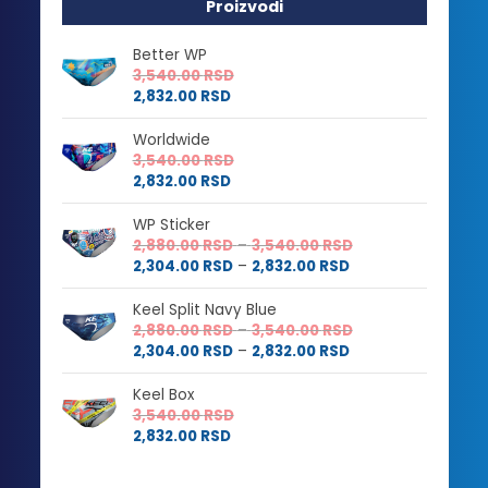
Proizvodi
Better WP
3,540.00
RSD
2,832.00
RSD
Worldwide
3,540.00
RSD
2,832.00
RSD
WP Sticker
Raspon
2,880.00
RSD
–
3,540.00
RSD
Raspon
cena:
2,304.00
RSD
–
2,832.00
RSD
cena:
od
od
2,880.00 RSD
Keel Split Navy Blue
2,304.00 RSD
do
Raspon
2,880.00
RSD
–
3,540.00
RSD
do
3,540.00 RSD
Raspon
cena:
2,304.00
RSD
–
2,832.00
RSD
2,832.00 RSD
cena:
od
od
2,880.00 RSD
Keel Box
2,304.00 RSD
do
3,540.00
RSD
do
3,540.00 RSD
2,832.00
RSD
2,832.00 RSD