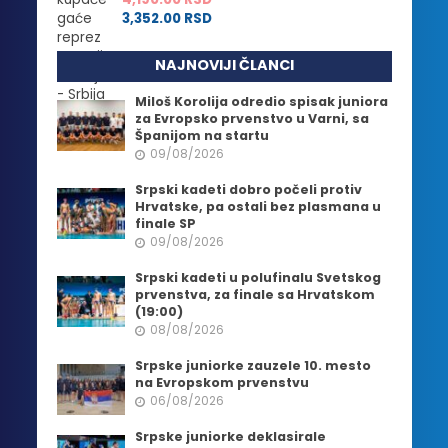
3,352.00
RSD
NAJNOVIJI ČLANCI
Miloš Korolija odredio spisak juniora
za Evropsko prvenstvo u Varni, sa
Španijom na startu
09/08/2026
Srpski kadeti dobro počeli protiv
Hrvatske, pa ostali bez plasmana u
finale SP
09/08/2026
Srpski kadeti u polufinalu Svetskog
prvenstva, za finale sa Hrvatskom
(19:00)
08/08/2026
Srpske juniorke zauzele 10. mesto
na Evropskom prvenstvu
06/08/2026
Srpske juniorke deklasirale