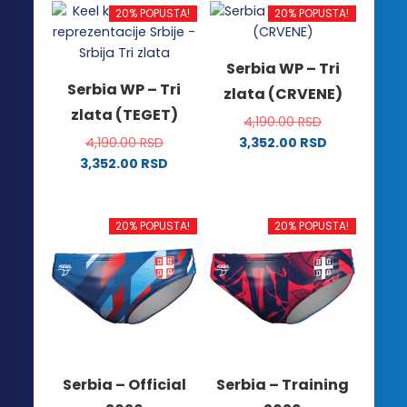
20% POPUSTA!
20% POPUSTA!
Serbia WP – Tri
Serbia WP – Tri
zlata (CRVENE)
zlata (TEGET)
4,190.00
RSD
4,190.00
RSD
3,352.00
RSD
Ovaj
3,352.00
RSD
Ovaj
proizvod
proizvod
ima
ima
više
20% POPUSTA!
20% POPUSTA!
više
varijanti.
varijanti.
Opcije
Opcije
mogu
mogu
biti
biti
izabrane
izabrane
na
na
stranici
Serbia – Official
Serbia – Training
stranici
proizvoda.