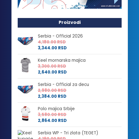
Proizvodi
Serbia - Official 2026
4,180.00
RSD
3,344.00
RSD
Keel mornarska majica
3,300.00
RSD
2,640.00
RSD
Serbia - Official za decu
2,980.00
RSD
2,384.00
RSD
Polo majica Srbije
3,580.00
RSD
2,864.00
RSD
Serbia WP - Tri zlata (TEGET)
4,190.00
RSD