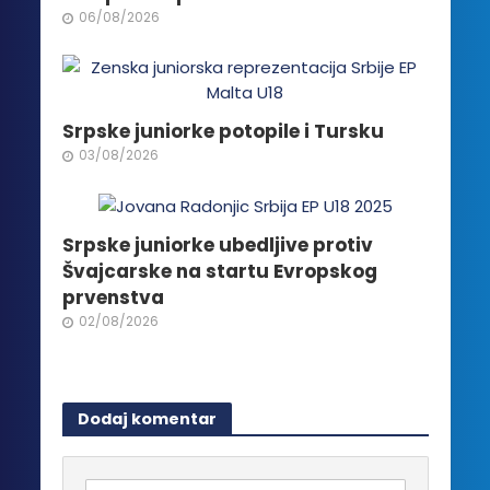
na
06/08/2026
stranici
proizvoda.
Srpske juniorke potopile i Tursku
03/08/2026
Srpske juniorke ubedljive protiv
Švajcarske na startu Evropskog
prvenstva
02/08/2026
Dodaj komentar