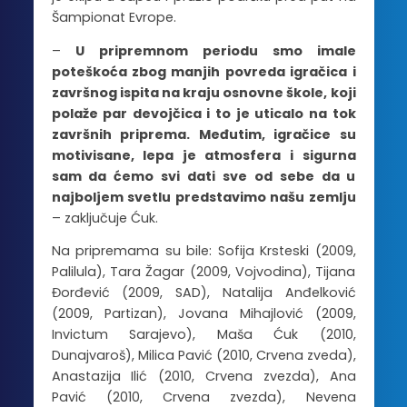
Šampionat Evrope.
–
U pripremnom periodu smo imale
poteškoća zbog manjih povreda igračica i
završnog ispita na kraju osnovne škole, koji
polaže par devojčica i to je uticalo na tok
završnih priprema. Međutim, igračice su
motivisane, lepa je atmosfera i sigurna
sam da ćemo svi dati sve od sebe da u
najboljem svetlu predstavimo našu zemlju
– zaključuje Ćuk.
Na pripremama su bile: Sofija Krsteski (2009,
Palilula), Tara Žagar (2009, Vojvodina), Tijana
Đorđević (2009, SAD), Natalija Anđelković
(2009, Partizan), Jovana Mihajlović (2009,
Invictum Sarajevo), Maša Ćuk (2010,
Dunajvaroš), Milica Pavić (2010, Crvena zveda),
Anastazija Ilić (2010, Crvena zvezda), Ana
Pavić (2010, Crvena zvezda), Nevena