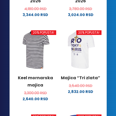
2026
2026
proizvoda.
4,180.00
RSD
3,780.00
RSD
3,344.00
RSD
3,024.00
RSD
Ovaj
Ovaj
proizvod
proizvod
ima
ima
20% POPUSTA!
20% POPUSTA!
više
više
varijanti.
varijanti.
Opcije
Opcije
mogu
mogu
biti
biti
izabrane
izabrane
na
na
Keel mornarska
Majica “Tri zlata”
stranici
stranici
majica
3,540.00
RSD
proizvoda.
proizvoda.
2,832.00
RSD
3,300.00
RSD
Ovaj
2,640.00
RSD
proizvod
Ovaj
ima
proizvod
više