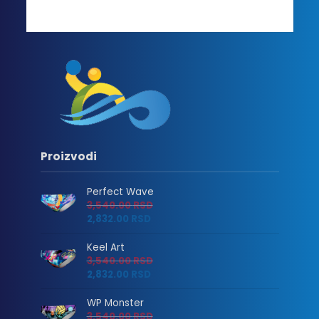
Proizvodi
Perfect Wave
3,540.00
RSD
2,832.00
RSD
Keel Art
3,540.00
RSD
2,832.00
RSD
WP Monster
3,540.00
RSD