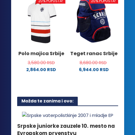
ima
20% POPUSTA!
20% POPUSTA!
varijanti.
više
Opcije
varijanti.
mogu
Opcije
biti
mogu
izabrane
biti
na
izabrane
stranici
na
Polo majica Srbije
Teget ranac Srbije
proizvoda.
stranici
3,580.00
RSD
8,680.00
RSD
proizvoda.
2,864.00
RSD
6,944.00
RSD
Ovaj
proizvod
ima
više
Možda te zanima i ovo:
varijanti.
Opcije
mogu
biti
Srpske juniorke zauzele 10. mesto na
izabrane
Evropskom prvenstvu