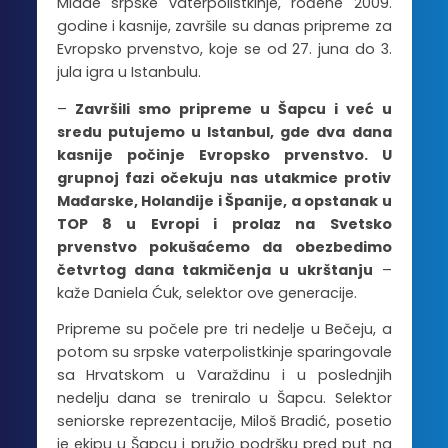
Mlade srpske vaterpolistkinje, rođene 2009.
godine i kasnije, završile su danas pripreme za
Evropsko prvenstvo, koje se od 27. juna do 3.
jula igra u Istanbulu.
–
Završili smo pripreme u Šapcu i već u
sredu putujemo u Istanbul, gde dva dana
kasnije počinje Evropsko prvenstvo. U
grupnoj fazi očekuju nas utakmice protiv
Mađarske, Holandije i Španije, a opstanak u
TOP 8 u Evropi i prolaz na Svetsko
prvenstvo pokušaćemo da obezbedimo
četvrtog dana takmičenja u ukrštanju
–
kaže Daniela Ćuk, selektor ove generacije.
Pripreme su počele pre tri nedelje u Bečeju, a
potom su srpske vaterpolistkinje sparingovale
sa Hrvatskom u Varaždinu i u poslednjih
nedelju dana se treniralo u Šapcu. Selektor
seniorske reprezentacije, Miloš Bradić, posetio
je ekipu u Šapcu i pružio podršku pred put na