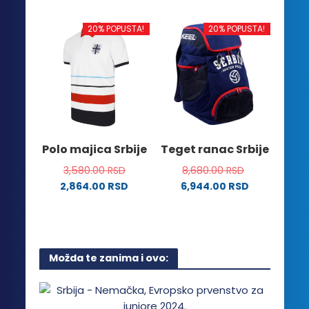
ima
proizvod
više
ima
20% POPUSTA!
20% POPUSTA!
varijanti.
više
Opcije
varijanti.
mogu
Opcije
biti
mogu
izabrane
biti
na
izabrane
stranici
na
Polo majica Srbije
Teget ranac Srbije
proizvoda.
stranici
3,580.00
RSD
8,680.00
RSD
proizvoda.
2,864.00
RSD
6,944.00
RSD
Ovaj
proizvod
ima
više
Možda te zanima i ovo:
varijanti.
Opcije
mogu