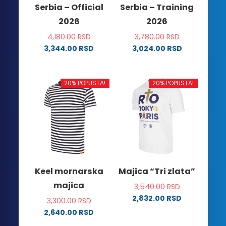
Serbia – Official
Serbia – Training
stranici
proizvoda.
2026
2026
proizvoda.
4,180.00
RSD
3,780.00
RSD
3,344.00
RSD
3,024.00
RSD
Ovaj
Ovaj
proizvod
proizvod
ima
ima
20% POPUSTA!
20% POPUSTA!
više
više
varijanti.
varijanti.
Opcije
Opcije
mogu
mogu
biti
biti
izabrane
izabrane
na
na
Keel mornarska
Majica “Tri zlata”
stranici
stranici
majica
3,540.00
RSD
proizvoda.
proizvoda.
2,832.00
RSD
3,300.00
RSD
Ovaj
2,640.00
RSD
proizvod
Ovaj