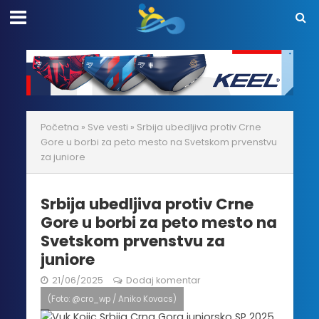
Početna
»
Sve vesti
»
Srbija ubedljiva protiv Crne
Gore u borbi za peto mesto na Svetskom prvenstvu
za juniore
Srbija ubedljiva protiv Crne
Gore u borbi za peto mesto na
Svetskom prvenstvu za
juniore
21/06/2025
Dodaj komentar
(Foto: @cro_wp / Aniko Kovacs)