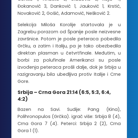
Đokanović 3, Danković 1, Jauković 1, Krstić,
Novaković 2, Gošić, Adamović, Nešković 2.
Selekcija Miloša Korolije startovala je u
Zagrebu porazom od Španije posle neizvesne
završnice. Potom je posle peteraca pobedila
Grčku, a zatim i Italiju, pa je tako obezbedila
direktan plasman u četvrtfinale. Međutim, u
borbi za polufinale Amerikanci su posle
izvođenja peteraca prošli dalje, dok je Srbija u
razigravanju bila ubedljiva protiv Italije i Crne
Gore.
Srbija – Crna Gora 21:14 (6:5, 5:3, 6:4,
4:2)
Bazen na Savi. Sudije: Pang (Kina),
Polihronopulos (Grčka). igrač više: Srbija 8 (4),
Crna Gora 7 (4). Peterci: Srbija 2 (2), Crna
Gora 1 (1).