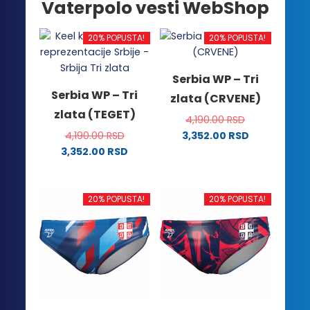
Vaterpolo vesti WebShop
20% POPUSTA!
20% POPUSTA!
Serbia WP – Tri
Serbia WP – Tri
zlata (CRVENE)
zlata (TEGET)
4,190.00
RSD
4,190.00
RSD
3,352.00
RSD
Ovaj
3,352.00
RSD
Ovaj
proizvod
proizvod
ima
ima
više
20% POPUSTA!
20% POPUSTA!
više
varijanti.
varijanti.
Opcije
Opcije
mogu
mogu
biti
biti
izabrane
izabrane
na
na
stranici