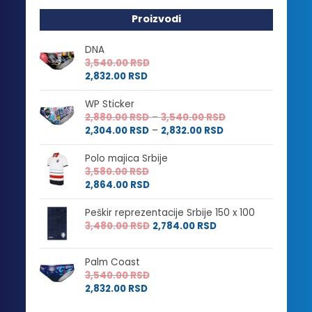
Proizvodi
DNA
3,540.00
RSD
2,832.00
RSD
WP Sticker
Raspon
2,880.00
RSD
–
3,540.00
RSD
Raspon
cena:
2,304.00
RSD
–
2,832.00
RSD
cena:
od
od
2,880.00 RSD
Polo majica Srbije
2,304.00 RSD
do
3,580.00
RSD
do
3,540.00 RSD
2,864.00
RSD
2,832.00 RSD
Peškir reprezentacije Srbije 150 x 100
3,480.00
RSD
2,784.00
RSD
Palm Coast
3,540.00
RSD
2,832.00
RSD