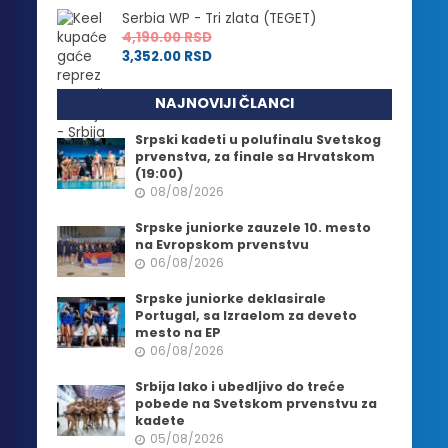
Serbia WP - Tri zlata (TEGET)
4,190.00
RSD
3,352.00
RSD
NAJNOVIJI ČLANCI
Srpski kadeti u polufinalu Svetskog
prvenstva, za finale sa Hrvatskom
(19:00)
08/08/2026
Srpske juniorke zauzele 10. mesto
na Evropskom prvenstvu
06/08/2026
Srpske juniorke deklasirale
Portugal, sa Izraelom za deveto
mesto na EP
06/08/2026
Srbija lako i ubedljivo do treće
pobede na Svetskom prvenstvu za
kadete
05/08/2026