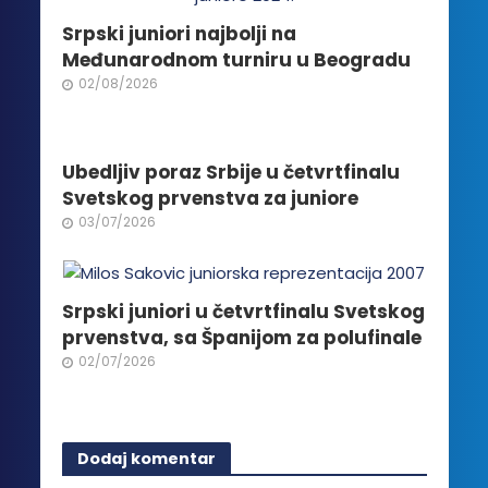
biti
izabrane
Srpski juniori najbolji na
na
Međunarodnom turniru u Beogradu
stranici
02/08/2026
proizvoda.
Ubedljiv poraz Srbije u četvrtfinalu
Svetskog prvenstva za juniore
03/07/2026
Srpski juniori u četvrtfinalu Svetskog
prvenstva, sa Španijom za polufinale
02/07/2026
Dodaj komentar