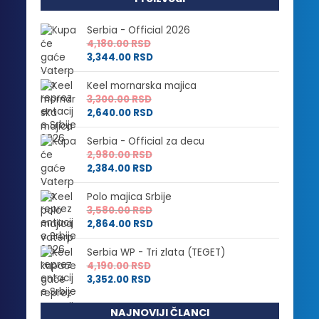
Serbia - Official 2026
4,180.00
RSD
3,344.00
RSD
Keel mornarska majica
3,300.00
RSD
2,640.00
RSD
Serbia - Official za decu
2,980.00
RSD
2,384.00
RSD
Polo majica Srbije
3,580.00
RSD
2,864.00
RSD
Serbia WP - Tri zlata (TEGET)
4,190.00
RSD
3,352.00
RSD
NAJNOVIJI ČLANCI