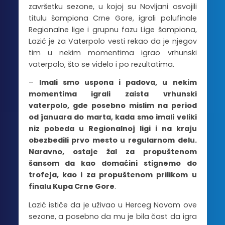
završetku sezone, u kojoj su Novljani osvojili
titulu šampiona Crne Gore, igrali polufinale
Regionalne lige i grupnu fazu Lige šampiona,
Lazić je za Vaterpolo vesti rekao da je njegov
tim u nekim momentima igrao vrhunski
vaterpolo, što se videlo i po rezultatima.
–
Imali smo uspona i padova, u nekim
momentima igrali zaista vrhunski
vaterpolo, gde posebno mislim na period
od januara do marta, kada smo imali veliki
niz pobeda u Regionalnoj ligi i na kraju
obezbedili prvo mesto u regularnom delu.
Naravno, ostaje žal za propuštenom
šansom da kao domaćini stignemo do
trofeja, kao i za propuštenom prilikom u
finalu Kupa Crne Gore
.
Lazić ističe da je uživao u Herceg Novom ove
sezone, a posebno da mu je bila čast da igra