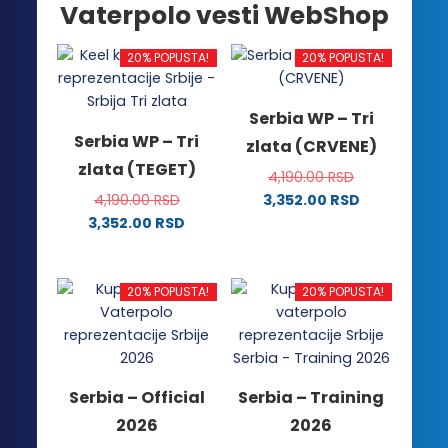
Vaterpolo vesti WebShop
20% POPUSTA!
20% POPUSTA!
Serbia WP – Tri
Serbia WP – Tri
zlata (CRVENE)
zlata (TEGET)
4,190.00
RSD
4,190.00
RSD
3,352.00
RSD
Ovaj
3,352.00
RSD
Ovaj
proizvod
proizvod
ima
ima
više
20% POPUSTA!
20% POPUSTA!
više
varijanti.
varijanti.
Opcije
Opcije
mogu
mogu
biti
Serbia – Official
Serbia – Training
biti
izabrane
2026
2026
izabrane
na