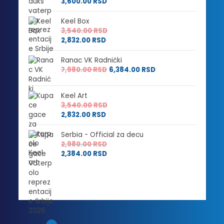
3,600.00
RSD
Keel Box
3,540.00
RSD
2,832.00
RSD
Ranac VK Radnički
7,980.00
RSD
6,384.00
RSD
Keel Art
3,540.00
RSD
2,832.00
RSD
Serbia - Official za decu
2,980.00
RSD
2,384.00
RSD