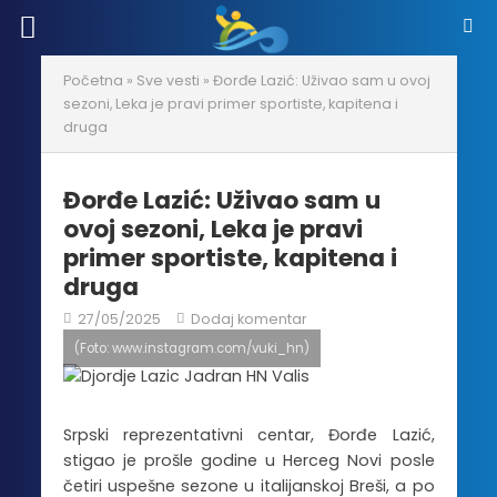
Početna
»
Sve vesti
»
Đorđe Lazić: Uživao sam u ovoj
sezoni, Leka je pravi primer sportiste, kapitena i
druga
Đorđe Lazić: Uživao sam u
ovoj sezoni, Leka je pravi
primer sportiste, kapitena i
druga
27/05/2025
Dodaj komentar
(Foto: www.instagram.com/vuki_hn)
Srpski reprezentativni centar, Đorđe Lazić,
stigao je prošle godine u Herceg Novi posle
četiri uspešne sezone u italijanskoj Breši, a po