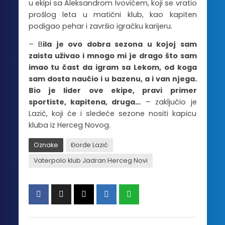
u ekipi sa Aleksandrom Ivovićem, koji se vratio
prošlog leta u matični klub, kao kapiten
podigao pehar i završio igračku karijeru.
– B
ila je ovo dobra sezona u kojoj sam
zaista uživao i mnogo mi je drago što sam
imao tu čast da igram sa Lekom, od koga
sam dosta naučio i u bazenu, a i van njega.
Bio je lider ove ekipe, pravi primer
sportiste, kapitena, druga…
– zaključio je
Lazić, koji će i sledeće sezone nositi kapicu
kluba iz Herceg Novog.
Oznake
Đorđe Lazić
Vaterpolo klub Jadran Herceg Novi