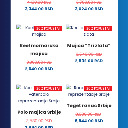
na
stranici
4,180.00
RSD
3,780.00
RSD
stranici
proizvoda.
3,344.00
RSD
3,024.00
RSD
proizvoda.
Ovaj
Ovaj
proizvod
proizvod
ima
ima
20% POPUSTA!
20% POPUSTA!
više
više
varijanti.
varijanti.
Keel mornarska
Majica “Tri zlata”
Opcije
Opcije
majica
3,540.00
RSD
mogu
mogu
2,832.00
RSD
biti
biti
3,300.00
RSD
Ovaj
izabrane
izabrane
2,640.00
RSD
proizvod
na
na
Ovaj
ima
stranici
stranici
proizvod
više
proizvoda.
proizvoda.
ima
20% POPUSTA!
20% POPUSTA!
varijanti.
više
Opcije
varijanti.
Teget ranac Srbije
mogu
Opcije
Polo majica Srbije
biti
8,680.00
RSD
mogu
izabrane
3,580.00
RSD
6,944.00
RSD
biti
na
2,864.00
RSD
izabrane