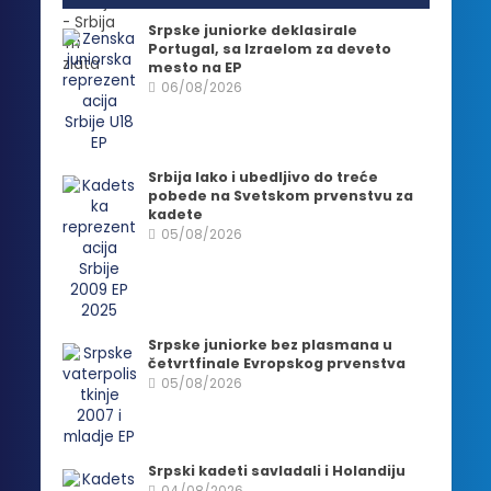
Srpske juniorke deklasirale
Portugal, sa Izraelom za deveto
mesto na EP
06/08/2026
Srbija lako i ubedljivo do treće
pobede na Svetskom prvenstvu za
kadete
05/08/2026
Srpske juniorke bez plasmana u
četvrtfinale Evropskog prvenstva
05/08/2026
Srpski kadeti savladali i Holandiju
04/08/2026