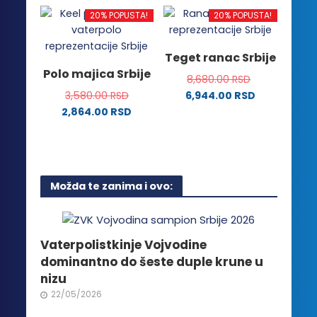
više
proizvoda.
proizvoda.
ima
20% POPUSTA!
20% POPUSTA!
varijanti.
više
Opcije
varijanti.
Teget ranac Srbije
mogu
Opcije
Polo majica Srbije
biti
8,680.00
RSD
mogu
izabrane
3,580.00
RSD
6,944.00
RSD
biti
na
2,864.00
RSD
izabrane
stranici
Ovaj
na
proizvoda.
proizvod
stranici
ima
proizvoda.
više
Možda te zanima i ovo:
varijanti.
Opcije
mogu
biti
Vaterpolistkinje Vojvodine
izabrane
dominantno do šeste duple krune u
na
nizu
stranici
22/05/2026
proizvoda.