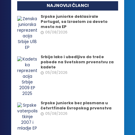
NAJNOVIJI ČLANCI
Srpske juniorke deklasirale
Portugal, sa Izraelom za deveto
mesto na EP
06/08/2026
Srbija lako i ubedljivo do treće
pobede na Svetskom prvenstvu za
kadete
05/08/2026
Srpske juniorke bez plasmana u
četvrtfinale Evropskog prvenstva
05/08/2026