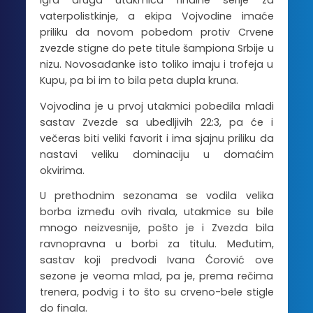
igra druga utakmica finalne serije za
vaterpolistkinje, a ekipa Vojvodine imaće
priliku da novom pobedom protiv Crvene
zvezde stigne do pete titule šampiona Srbije u
nizu. Novosađanke isto toliko imaju i trofeja u
Kupu, pa bi im to bila peta dupla kruna.
Vojvodina je u prvoj utakmici pobedila mladi
sastav Zvezde sa ubedljivih 22:3, pa će i
večeras biti veliki favorit i ima sjajnu priliku da
nastavi veliku dominaciju u domaćim
okvirima.
U prethodnim sezonama se vodila velika
borba između ovih rivala, utakmice su bile
mnogo neizvesnije, pošto je i Zvezda bila
ravnopravna u borbi za titulu. Međutim,
sastav koji predvodi Ivana Ćorović ove
sezone je veoma mlad, pa je, prema rečima
trenera, podvig i to što su crveno-bele stigle
do finala.