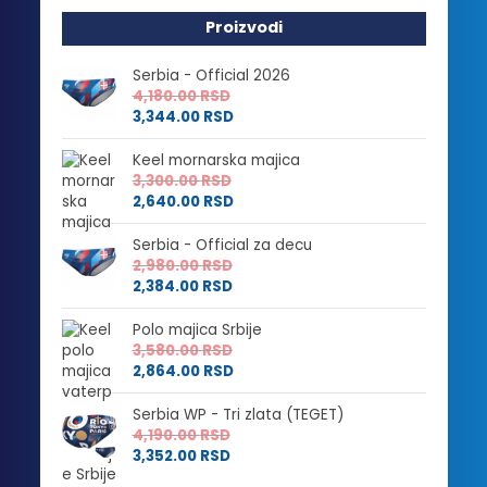
Proizvodi
Serbia - Official 2026
4,180.00
RSD
3,344.00
RSD
Keel mornarska majica
3,300.00
RSD
2,640.00
RSD
Serbia - Official za decu
2,980.00
RSD
2,384.00
RSD
Polo majica Srbije
3,580.00
RSD
2,864.00
RSD
Serbia WP - Tri zlata (TEGET)
4,190.00
RSD
3,352.00
RSD