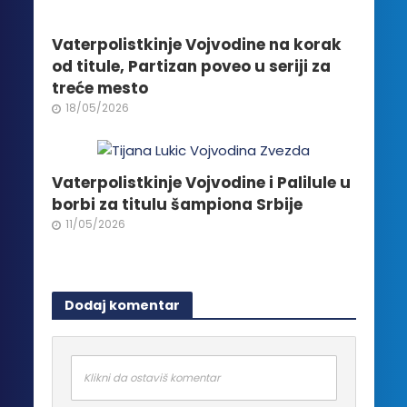
Vaterpolistkinje Vojvodine na korak
od titule, Partizan poveo u seriji za
treće mesto
18/05/2026
Vaterpolistkinje Vojvodine i Palilule u
borbi za titulu šampiona Srbije
11/05/2026
Dodaj komentar
Klikni da ostaviš komentar