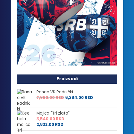
Proizvodi
Ranac VK Radnički
7,980.00
RSD
6,384.00
RSD
Majica "Tri zlata"
3,540.00
RSD
2,832.00
RSD