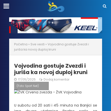
Početna
»
Sve vesti
»
Vojvodina gostuje Zvezdi i
juriša ka novoj duploj kruni
Vojvodina gostuje Zvezdi i
juriša ka novoj duploj kruni
17/05/2025
Dodaj komentar
(Foto: Sport Net)
U subotu od 20 sati i 45 minuta na Banjici se