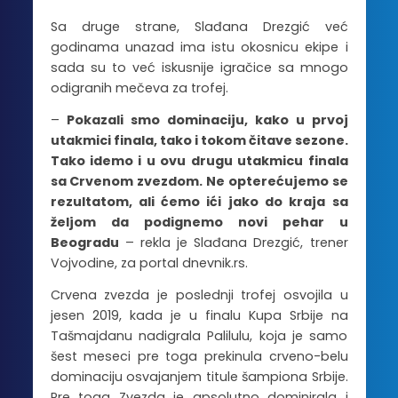
Sa druge strane, Slađana Drezgić već
godinama unazad ima istu okosnicu ekipe i
sada su to već iskusnije igračice sa mnogo
odigranih mečeva za trofej.
–
Pokazali smo dominaciju, kako u prvoj
utakmici finala, tako i tokom čitave sezone.
Tako idemo i u ovu drugu utakmicu finala
sa Crvenom zvezdom. Ne opterećujemo se
rezultatom, ali ćemo ići jako do kraja sa
željom da podignemo novi pehar u
Beogradu
– rekla je Slađana Drezgić, trener
Vojvodine, za portal dnevnik.rs.
Crvena zvezda je poslednji trofej osvojila u
jesen 2019, kada je u finalu Kupa Srbije na
Tašmajdanu nadigrala Palilulu, koja je samo
šest meseci pre toga prekinula crveno-belu
dominaciju osvajanjem titule šampiona Srbije.
Pre toga Zvezda je apsolutno dominirala i