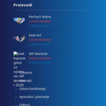
Proizvodi
Perfect Wave
3,540.00
RSD
2,832.00
RSD
Keel Art
3,540.00
RSD
2,832.00
RSD
WP Monster
3,540.00
RSD
2,832.00
RSD
O nama
Kontakt
Uslovi korišćenja
Isporuka i plaćanje
Linkovi