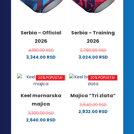
Opcije
stranici
mogu
proizvoda.
biti
izabrane
na
Serbia – Official
Serbia – Training
stranici
2026
2026
proizvoda.
4,180.00
RSD
3,780.00
RSD
3,344.00
RSD
3,024.00
RSD
Ovaj
Ovaj
proizvod
proizvod
ima
ima
20% POPUSTA!
20% POPUSTA!
više
više
varijanti.
varijanti.
Keel mornarska
Majica “Tri zlata”
Opcije
Opcije
majica
3,540.00
RSD
mogu
mogu
2,832.00
RSD
biti
biti
3,300.00
RSD
Ovaj
izabrane
izabrane
2,640.00
RSD
proizvod
na
na
Ovaj
ima
stranici
stranici
proizvod