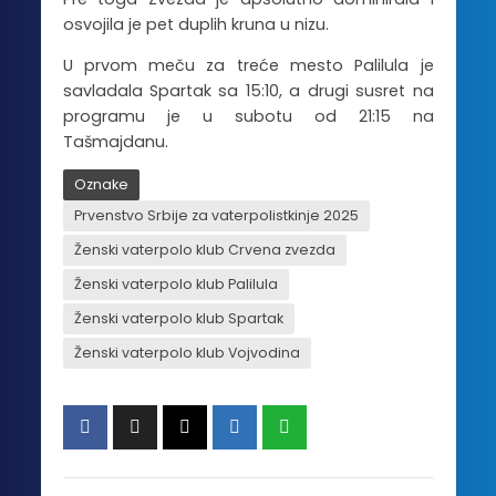
osvojila je pet duplih kruna u nizu.
U prvom meču za treće mesto Palilula je
savladala Spartak sa 15:10, a drugi susret na
programu je u subotu od 21:15 na
Tašmajdanu.
Oznake
Prvenstvo Srbije za vaterpolistkinje 2025
Ženski vaterpolo klub Crvena zvezda
Ženski vaterpolo klub Palilula
Ženski vaterpolo klub Spartak
Ženski vaterpolo klub Vojvodina