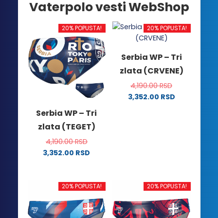
Vaterpolo vesti WebShop
20% POPUSTA!
20% POPUSTA!
Serbia WP – Tri
zlata (CRVENE)
4,190.00
RSD
3,352.00
RSD
Ovaj
Serbia WP – Tri
proizvod
zlata (TEGET)
ima
više
4,190.00
RSD
varijanti.
3,352.00
RSD
Ovaj
Opcije
proizvod
mogu
ima
biti
20% POPUSTA!
20% POPUSTA!
više
izabrane
varijanti.
na