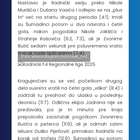
Nastavio je Radnički seriju preko Nikole
Murišića i Dušana Vasića i odlepio se na „plus
tri“ već na startu drugog perioda (4:1). Imali
su Šumadinci potom u dva navrata i četiri
gola, nakon pogodaka Nikole Jakšića i
Strahinje Rašovića (6:2, 7:3), ali je Zvonimir
Butić sedam sekundi pre poluvremena vratio
tračak nade Splićanima (7:4).
(Foto: www.instagram.com/vuki_hn)
Kragujevčani su se već početkom drugog
dela susreta vratili na četiri gola „viška“ (8:4) i
zadržali tu prednost do ulaska u poslednju
deonicu (11:7). Odlična ekipa Jadrana nije se
predavala, pa je tri minuta pre kraja
prepolovila zaostatak pogotkom Zvonimira
Butića iz peterca (11:9), ali je odmah zatim
iskusni Duško Pijetlović primakao Radnički na
korak od trofeja (12:9). Šumadinci su potom