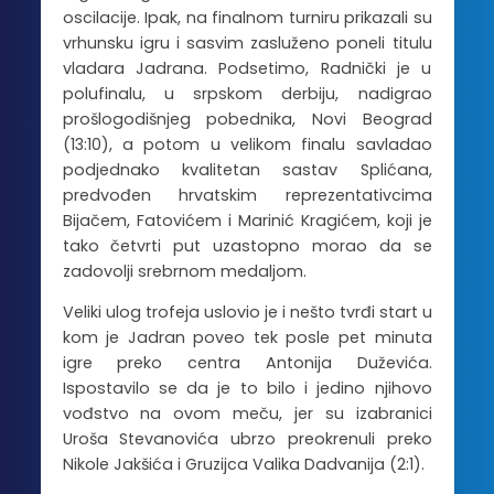
oscilacije. Ipak, na finalnom turniru prikazali su
vrhunsku igru i sasvim zasluženo poneli titulu
vladara Jadrana. Podsetimo, Radnički je u
polufinalu, u srpskom derbiju, nadigrao
prošlogodišnjeg pobednika, Novi Beograd
(13:10), a potom u velikom finalu savladao
podjednako kvalitetan sastav Splićana,
predvođen hrvatskim reprezentativcima
Bijačem, Fatovićem i Marinić Kragićem, koji je
tako četvrti put uzastopno morao da se
zadovolji srebrnom medaljom.
Veliki ulog trofeja uslovio je i nešto tvrđi start u
kom je Jadran poveo tek posle pet minuta
igre preko centra Antonija Duževića.
Ispostavilo se da je to bilo i jedino njihovo
vođstvo na ovom meču, jer su izabranici
Uroša Stevanovića ubrzo preokrenuli preko
Nikole Jakšića i Gruzijca Valika Dadvanija (2:1).