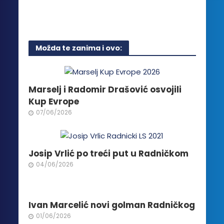
stranici
Ovaj
na
proizvoda.
proizvod
stranici
ima
proizvoda.
više
Možda te zanima i ovo:
varijanti.
Opcije
mogu
biti
Marselj i Radomir Drašović osvojili
izabrane
Kup Evrope
na
07/06/2026
stranici
proizvoda.
Josip Vrlić po treći put u Radničkom
04/06/2026
Ivan Marcelić novi golman Radničkog
01/06/2026