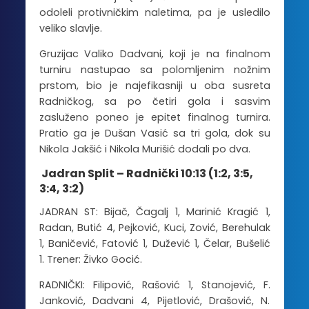
odoleli protivničkim naletima, pa je usledilo
veliko slavlje.
Gruzijac Valiko Dadvani, koji je na finalnom
turniru nastupao sa polomljenim nožnim
prstom, bio je najefikasniji u oba susreta
Radničkog, sa po četiri gola i sasvim
zasluženo poneo je epitet finalnog turnira.
Pratio ga je Dušan Vasić sa tri gola, dok su
Nikola Jakšić i Nikola Murišić dodali po dva.
Jadran Split – Radnički 10:13 (1:2, 3:5,
3:4, 3:2)
JADRAN ST: Bijač, Čagalj 1, Marinić Kragić 1,
Radan, Butić 4, Pejković, Kuci, Zović, Berehulak
1, Baničević, Fatović 1, Dužević 1, Čelar, Bušelić
1. Trener: Živko Gocić.
RADNIČKI: Filipović, Rašović 1, Stanojević, F.
Janković, Dadvani 4, Pijetlović, Drašović, N.