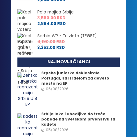
Polo majica Srbije
3,580.00
RSD
2,864.00
RSD
Serbia WP - Tri zlata (TEGET)
4,190.00
RSD
3,352.00
RSD
NAJNOVIJI ČLANCI
Srpske juniorke deklasirale
Portugal, sa Izraelom za deveto
mesto na EP
06/08/2026
Srbija lako i ubedljivo do treće
pobede na Svetskom prvenstvu za
kadete
05/08/2026