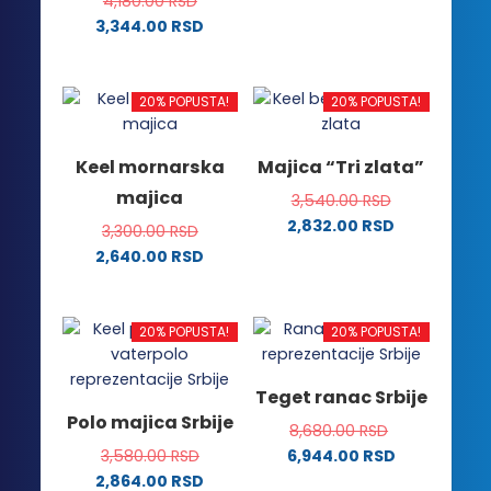
proizvod
4,180.00
RSD
ima
3,344.00
RSD
Ovaj
više
proizvod
varijanti.
ima
Opcije
20% POPUSTA!
20% POPUSTA!
više
mogu
varijanti.
biti
Keel mornarska
Majica “Tri zlata”
Opcije
izabrane
majica
3,540.00
RSD
mogu
na
2,832.00
RSD
biti
stranici
3,300.00
RSD
Ovaj
izabrane
proizvoda.
2,640.00
RSD
proizvod
na
Ovaj
ima
stranici
proizvod
više
proizvoda.
ima
20% POPUSTA!
20% POPUSTA!
varijanti.
više
Opcije
varijanti.
Teget ranac Srbije
mogu
Opcije
Polo majica Srbije
biti
8,680.00
RSD
mogu
izabrane
3,580.00
RSD
6,944.00
RSD
biti
na
2,864.00
RSD
izabrane