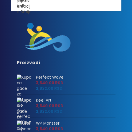
Proizvodi
Perfect Wave
3,540.00
RSD
2,832.00
RSD
Keel Art
3,540.00
RSD
2,832.00
RSD
WP Monster
3,540.00
RSD