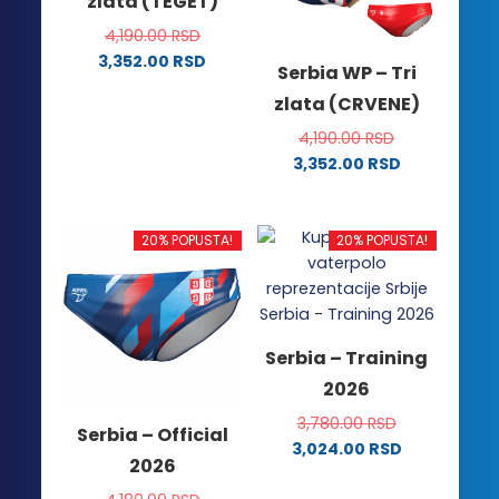
zlata (TEGET)
4,190.00
RSD
3,352.00
RSD
Serbia WP – Tri
Ovaj
zlata (CRVENE)
proizvod
ima
4,190.00
RSD
više
3,352.00
RSD
Ovaj
varijanti.
proizvod
Opcije
ima
mogu
20% POPUSTA!
20% POPUSTA!
više
biti
varijanti.
izabrane
Opcije
na
mogu
stranici
Serbia – Training
biti
proizvoda.
2026
izabrane
na
3,780.00
RSD
Serbia – Official
stranici
3,024.00
RSD
2026
proizvoda.
Ovaj