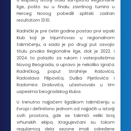
u klupskoj istoriji titulu šampiona Regionalne
lige, pošto su u finalu završnog turnira u
Herceg Novog pobedili splitski Jadran
rezultatom 13:10.
Radnički je pre četiri godine postao prvi srpski
klub koji je trijumfovao u regionalnom
takmičenju, a sada je po drugi put osvojio
titulu prvaka Regionalne lige, dok je 2022. i
2024. to polazilo za rukom i vaterpolistima
Novog Beograda, a upravo je nekoliko igrača
Radničkog, poput Strahinje Rašovića,
Radoslava Filipovića, Duška Pijetlovića i
Radomira Drašovića, učestvovalo u tim
uspesima beogradskog kluba.
U trenutno najjačem ligaškom takmičenju u
Evropi i definitivno jednom od najjačih u istoriji
ovih prostora, gde se takmiči veliki broj
vrhunskih ekipa, Kragujevčani su tokom
regularnog dela sezone imali određene