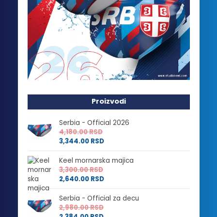
Proizvodi
Serbia - Official 2026
4,180.00
RSD
3,344.00
RSD
Keel mornarska majica
3,300.00
RSD
2,640.00
RSD
Serbia - Official za decu
2,980.00
RSD
2,384.00
RSD