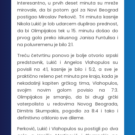
Interesantno, u prvih deset minuta su mreže
mirovale, da bi potom gol za Novi Beograd
postigao Miroslav Perković. Tri minuta kasnije
Nikola Lukić je lob udarcem duplirao prednost,
da bi Olimpijakos tek u 15. minutu došao do
prvog gola preko iskusnog Janisa Funtulisa i
na poluvremenu je bilo 2:1.
Treću četvrtinu ponovo je bolje otvorio srpski
predstavnik, Lukić i Angelos Vlahopulos su
povisili na 4:1, kasnije je bilo i 5:2, a sve je
praktično rešeno pet minuta pre kraja, kada je
nekadašnji kapiten grčkog tima, Vlahopulos,
svojim novim golom povisio na 7:3.
Olimpijakos je smanjio, da bi drugi grčki
vaterpolista u redovima Novog Beograda,
Dimitris Skumpakis, pogodio za 8:4 i tako i
definitivno otklonio sve dileme.
Perković, Lukić i Vlahopulos su postigli po dva