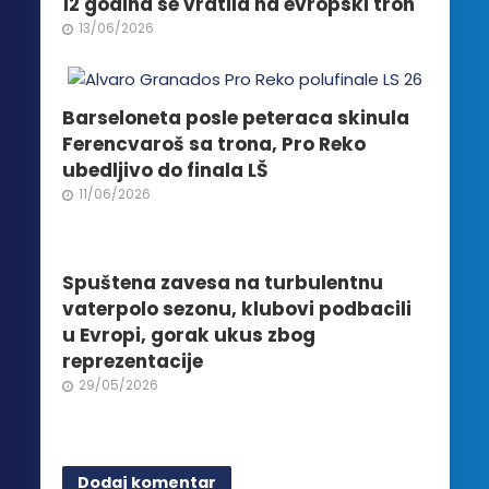
12 godina se vratila na evropski tron
na
13/06/2026
stranici
proizvoda.
Barseloneta posle peteraca skinula
Ferencvaroš sa trona, Pro Reko
ubedljivo do finala LŠ
11/06/2026
Spuštena zavesa na turbulentnu
vaterpolo sezonu, klubovi podbacili
u Evropi, gorak ukus zbog
reprezentacije
29/05/2026
Dodaj komentar