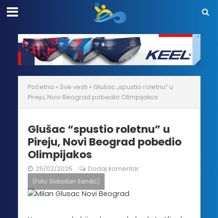
Početna
»
Sve vesti
»
Glušac „spustio roletnu“ u
Pireju, Novi Beograd pobedio Olimpijakos
Glušac “spustio roletnu” u
Pireju, Novi Beograd pobedio
Olimpijakos
25/02/2025
Dodaj komentar
(Foto: Slobodan Sandić)