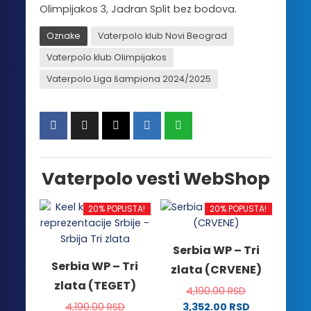
Olimpijakos 3, Jadran Split bez bodova.
Oznake
Vaterpolo klub Novi Beograd
Vaterpolo klub Olimpijakos
Vaterpolo Liga šampiona 2024/2025
Vaterpolo vesti WebShop
20% POPUSTA!
20% POPUSTA!
Serbia WP – Tri
Serbia WP – Tri
zlata (CRVENE)
zlata (TEGET)
4,190.00
RSD
4,190.00
RSD
3,352.00
RSD