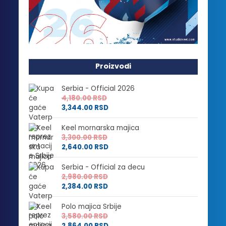
Proizvodi
Serbia - Official 2026
4,180.00
RSD
3,344.00
RSD
Keel mornarska majica
3,300.00
RSD
2,640.00
RSD
Serbia - Official za decu
2,980.00
RSD
2,384.00
RSD
Polo majica Srbije
3,580.00
RSD
2,864.00
RSD