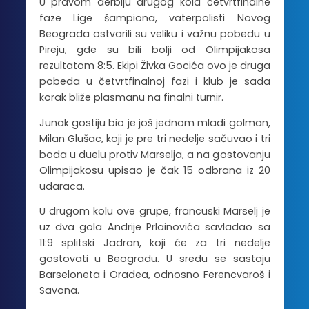
U pravom derbiju drugog kola četvrtfinalne
faze Lige šampiona, vaterpolisti Novog
Beograda ostvarili su veliku i važnu pobedu u
Pireju, gde su bili bolji od Olimpijakosa
rezultatom 8:5. Ekipi Živka Gocića ovo je druga
pobeda u četvrtfinalnoj fazi i klub je sada
korak bliže plasmanu na finalni turnir.
Junak gostiju bio je još jednom mladi golman,
Milan Glušac, koji je pre tri nedelje sačuvao i tri
boda u duelu protiv Marselja, a na gostovanju
Olimpijakosu upisao je čak 15 odbrana iz 20
udaraca.
U drugom kolu ove grupe, francuski Marselj je
uz dva gola Andrije Prlainovića savladao sa
11:9 splitski Jadran, koji će za tri nedelje
gostovati u Beogradu. U sredu se sastaju
Barseloneta i Oradea, odnosno Ferencvaroš i
Savona.