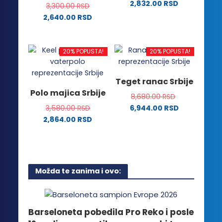
2,832.00
RSD
biti
biti
3,300.00
RSD
Ovaj
izabrane
izabrane
2,640.00
RSD
proizvod
na
na
Ovaj
ima
stranici
stranici
proizvod
više
proizvoda.
proizvoda.
ima
20% POPUSTA!
20% POPUSTA!
varijanti.
više
Opcije
varijanti.
Teget ranac Srbije
mogu
Opcije
Polo majica Srbije
biti
8,680.00
RSD
mogu
izabrane
3,580.00
RSD
6,944.00
RSD
biti
na
2,864.00
RSD
izabrane
stranici
Ovaj
na
proizvoda.
proizvod
stranici
ima
proizvoda.
više
Možda te zanima i ovo:
varijanti.
Opcije
mogu
biti
Barseloneta pobedila Pro Reko i posle
izabrane