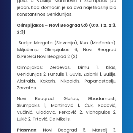
gola, a Vasilije Martinović i Skumpakis po
jedan. Kod domaćin je sa dva najefikasniji bio
Konstantinos Genidunijas.
Olimpijakos – Novi Beograd 5:8 (0:0, 1:2, 2:3,
2:3)
Sudije: Margeta (Slovenija), Kun (Mađarska).
Isključenja: Olimpijakos 6, Novi Beograd
12.Peterci Novi Beograd 2 (2)
Olimpijakos: Zerdevas, Dimu 1, Kilas,
Genidunijas 2, Funtulis 1, Guvis, Zalanki 1, Bušlje,
Alafrakis, Kakaris, Nikoaidis, Papanastasiju,
Zorzatos.
Novi Beograd: Glušac, Gbadamasti,
Skumpakis 1, Martinović 1, Ćuk, Radović,
Vučinić, Gladović, Perković 2, Vlahopulos 2,
Lukić 2, Trtović, De Mikelis.
Plasman
: Novi Beograd 6, Marselj 3,