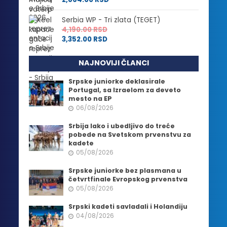
Serbia WP - Tri zlata (TEGET)
4,190.00
RSD
3,352.00
RSD
NAJNOVIJI ČLANCI
Srpske juniorke deklasirale
Portugal, sa Izraelom za deveto
mesto na EP
06/08/2026
Srbija lako i ubedljivo do treće
pobede na Svetskom prvenstvu za
kadete
05/08/2026
Srpske juniorke bez plasmana u
četvrtfinale Evropskog prvenstva
05/08/2026
Srpski kadeti savladali i Holandiju
04/08/2026