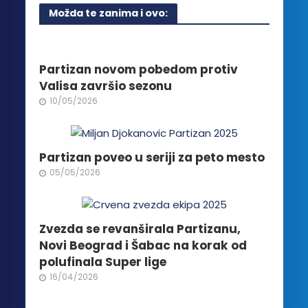
više
Možda te zanima i ovo:
varijanti.
Opcije
mogu
biti
Partizan novom pobedom protiv
izabrane
Valisa završio sezonu
na
10/05/2026
stranici
proizvoda.
Partizan poveo u seriji za peto mesto
05/05/2026
Zvezda se revanširala Partizanu,
Novi Beograd i Šabac na korak od
polufinala Super lige
16/04/2026