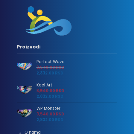
Proizvodi
Perfect Wave
3,540.00
RSD
2,832.00
RSD
Keel Art
3,540.00
RSD
2,832.00
RSD
WP Monster
3,540.00
RSD
2,832.00
RSD
O nama