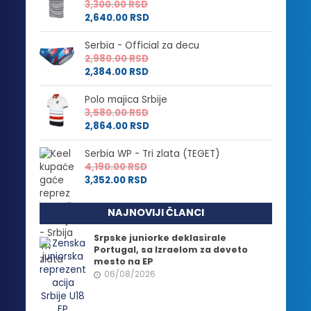
3,300.00
RSD
2,640.00
RSD
Serbia - Official za decu
2,980.00
RSD
2,384.00
RSD
Polo majica Srbije
3,580.00
RSD
2,864.00
RSD
Serbia WP - Tri zlata (TEGET)
4,190.00
RSD
3,352.00
RSD
NAJNOVIJI ČLANCI
Srpske juniorke deklasirale
Portugal, sa Izraelom za deveto
mesto na EP
06/08/2026