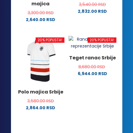
majica
3,540.00
RSD
proizvoda.
proizvoda.
2,832.00
RSD
3,300.00
RSD
Ovaj
2,640.00
RSD
proizvod
Ovaj
ima
proizvod
više
ima
20% POPUSTA!
20% POPUSTA!
varijanti.
više
Opcije
varijanti.
Teget ranac Srbije
mogu
Opcije
biti
8,680.00
RSD
mogu
izabrane
6,944.00
RSD
biti
na
izabrane
stranici
na
Polo majica Srbije
proizvoda.
stranici
3,580.00
RSD
proizvoda.
2,864.00
RSD
Ovaj
proizvod
ima