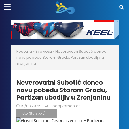
Početna
»
Sve vesti
»
Neverovatni Subotić doneo
novu pobedu Starom Gradu, Partizan ubedljiv u
Zrenjaninu
Neverovatni Subotić doneo
novu pobedu Starom Gradu,
Partizan ubedljiv u Zrenjaninu
19/01/2025
Dodaj komentar
(Foto: Starsport)