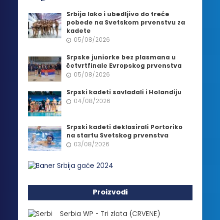
Srbija lako i ubedljivo do treće
pobede na Svetskom prvenstvu za
kadete
05/08/2026
Srpske juniorke bez plasmana u
četvrtfinale Evropskog prvenstva
05/08/2026
Srpski kadeti savladali i Holandiju
04/08/2026
Srpski kadeti deklasirali Portoriko
na startu Svetskog prvenstva
03/08/2026
Proizvodi
Serbia WP - Tri zlata (CRVENE)