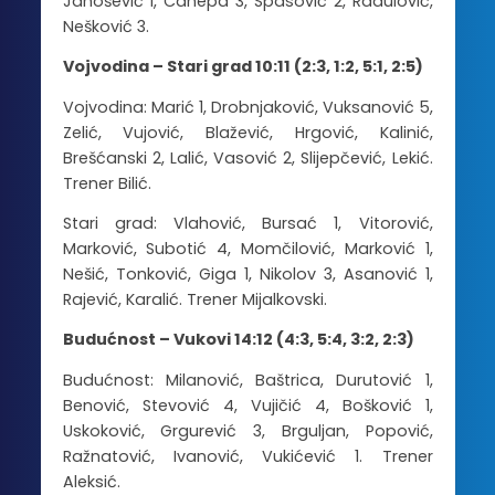
Janošević 1, Canepa 3, Spasović 2, Radulović,
Nešković 3.
Vojvodina – Stari grad 10:11 (2:3, 1:2, 5:1, 2:5)
Vojvodina: Marić 1, Drobnjaković, Vuksanović 5,
Zelić, Vujović, Blažević, Hrgović, Kalinić,
Brešćanski 2, Lalić, Vasović 2, Slijepčević, Lekić.
Trener Bilić.
Stari grad: Vlahović, Bursać 1, Vitorović,
Marković, Subotić 4, Momčilović, Marković 1,
Nešić, Tonković, Giga 1, Nikolov 3, Asanović 1,
Rajević, Karalić. Trener Mijalkovski.
Budućnost – Vukovi 14:12 (4:3, 5:4, 3:2, 2:3)
Budućnost: Milanović, Baštrica, Durutović 1,
Benović, Stevović 4, Vujičić 4, Bošković 1,
Uskoković, Grgurević 3, Brguljan, Popović,
Ražnatović, Ivanović, Vukićević 1. Trener
Aleksić.