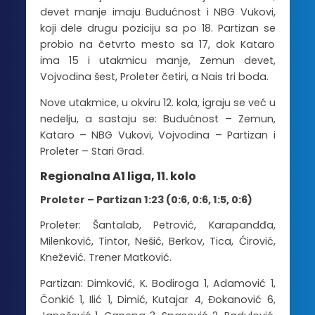
devet manje imaju Budućnost i NBG Vukovi,
koji dele drugu poziciju sa po 18. Partizan se
probio na četvrto mesto sa 17, dok Kataro
ima 15 i utakmicu manje, Zemun devet,
Vojvodina šest, Proleter četiri, a Nais tri boda.
Nove utakmice, u okviru 12. kola, igraju se već u
nedelju, a sastaju se: Budućnost – Zemun,
Kataro – NBG Vukovi, Vojvodina – Partizan i
Proleter – Stari Grad.
Regionalna A1 liga, 11. kolo
Proleter – Partizan 1:23 (0:6, 0:6, 1:5, 0:6)
Proleter: Šantalab, Petrović, Karapandđa,
Milenković, Tintor, Nešić, Berkov, Tica, Ćirović,
Knežević. Trener Matković.
Partizan: Dimković, K. Bodiroga 1, Adamović 1,
Čonkić 1, Ilić 1, Dimić, Kutajar 4, Đokanović 6,