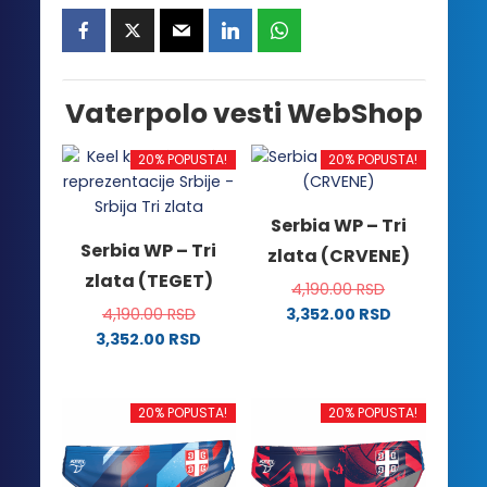
Vaterpolo vesti WebShop
20% POPUSTA!
20% POPUSTA!
Serbia WP – Tri
Serbia WP – Tri
zlata (CRVENE)
zlata (TEGET)
4,190.00
RSD
4,190.00
RSD
3,352.00
RSD
Ovaj
3,352.00
RSD
Ovaj
proizvod
proizvod
ima
ima
više
20% POPUSTA!
20% POPUSTA!
više
varijanti.
varijanti.
Opcije