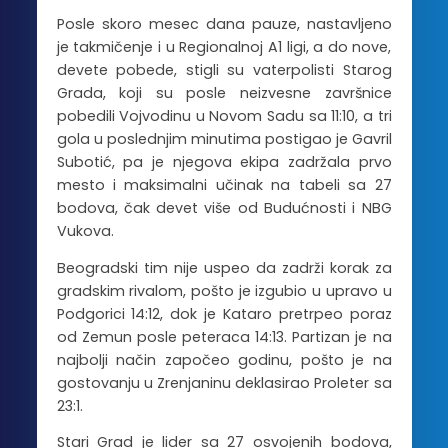
Posle skoro mesec dana pauze, nastavljeno
je takmičenje i u Regionalnoj A1 ligi, a do nove,
devete pobede, stigli su vaterpolisti Starog
Grada, koji su posle neizvesne završnice
pobedili Vojvodinu u Novom Sadu sa 11:10, a tri
gola u poslednjim minutima postigao je Gavril
Subotić, pa je njegova ekipa zadržala prvo
mesto i maksimalni učinak na tabeli sa 27
bodova, čak devet više od Budućnosti i NBG
Vukova.
Beogradski tim nije uspeo da zadrži korak za
gradskim rivalom, pošto je izgubio u upravo u
Podgorici 14:12, dok je Kataro pretrpeo poraz
od Zemun posle peteraca 14:13. Partizan je na
najbolji način započeo godinu, pošto je na
gostovanju u Zrenjaninu deklasirao Proleter sa
23:1.
Stari Grad je lider sa 27 osvojenih bodova,