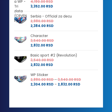
4,190.00
RSD
3,352.00
RSD
Serbia - Official za decu
2,980.00
RSD
2,384.00
RSD
Character
3,540.00
RSD
2,832.00
RSD
Basic sport #2 (Revolution)
3,540.00
RSD
2,832.00
RSD
WP Sticker
Raspon
2,880.00
RSD
–
3,540.00
RSD
Raspon
cena:
2,304.00
RSD
–
2,832.00
RSD
cena:
od
od
2,880.00 RSD
2,304.00 RSD
do
do
3,540.00 RSD
2,832.00 RSD