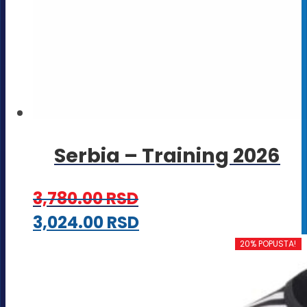
Serbia – Training 2026
3,780.00
RSD
Ovaj
3,024.00
RSD
proizvod
20% POPUSTA!
ima
više