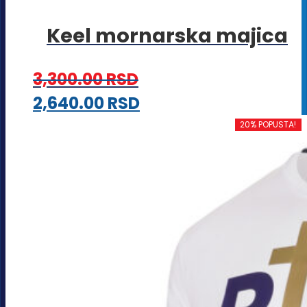
Keel mornarska majica
3,300.00
RSD
Ovaj
2,640.00
RSD
proizvod
20% POPUSTA!
ima
više
varijanti.
Opcije
mogu
biti
izabrane