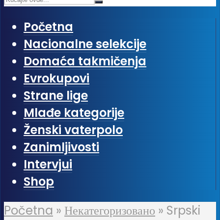
Početna
Nacionalne selekcije
Domaća takmičenja
Evrokupovi
Strane lige
Mlađe kategorije
Ženski vaterpolo
Zanimljivosti
Intervjui
Shop
Početna
»
Некатегоризовано
»
Srpski