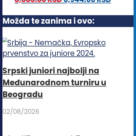
mogu
biti
Možda te zanima i ovo:
izabrane
na
stranici
proizvoda.
Srpski juniori najbolji na
Međunarodnom turniru u
Beogradu
02/08/2026