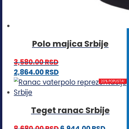
Polo majica Srbije
3,580.00
RSD
Ovaj
2,864.00
RSD
proizvod
20% POPUSTA!
ima
više
Teget ranac Srbije
varijanti.
Opcije
8,680.00
RSD
6,944.00
RSD