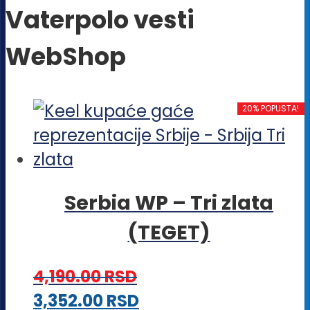
Vaterpolo vesti
WebShop
20% POPUSTA!
Serbia WP – Tri zlata
(TEGET)
4,190.00
RSD
Ovaj
3,352.00
RSD