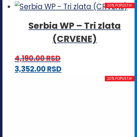
proizvod
20% POPUSTA!
ima
Serbia WP – Tri zlata
više
(CRVENE)
varijanti.
Opcije
4,190.00
RSD
mogu
Ovaj
3,352.00
RSD
biti
proizvod
20% POPUSTA!
izabrane
ima
na
više
stranici
varijanti.
proizvoda.
Opcije
mogu