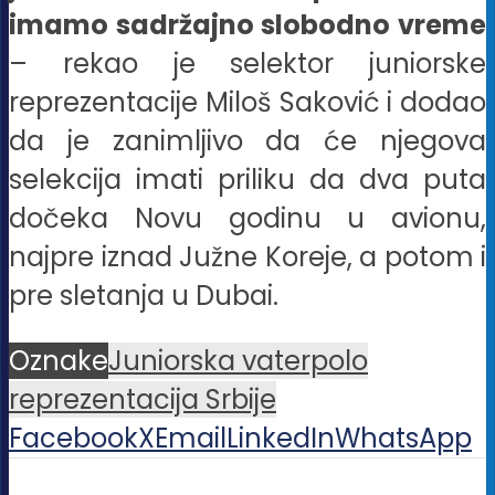
imamo sadržajno slobodno vreme
– rekao je selektor juniorske
reprezentacije Miloš Saković i dodao
da je zanimljivo da će njegova
selekcija imati priliku da dva puta
dočeka Novu godinu u avionu,
najpre iznad Južne Koreje, a potom i
pre sletanja u Dubai.
Oznake
Juniorska vaterpolo
reprezentacija Srbije
Facebook
X
Email
LinkedIn
WhatsApp