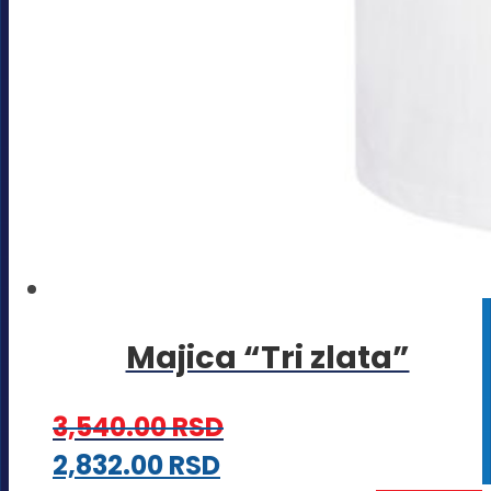
Majica “Tri zlata”
3,540.00
RSD
Ovaj
2,832.00
RSD